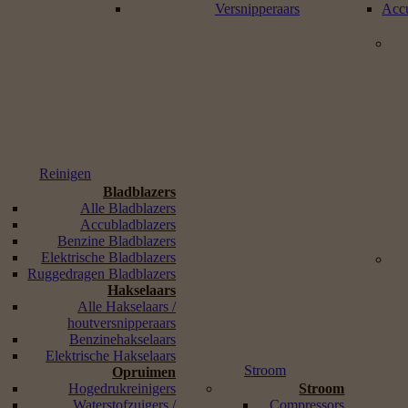
Versnipperaars
Accu
Reinigen
Bladblazers
Alle Bladblazers
Accubladblazers
Benzine Bladblazers
Elektrische Bladblazers
Ruggedragen Bladblazers
Hakselaars
Alle Hakselaars /
houtversnipperaars
Benzinehakselaars
Elektrische Hakselaars
Stroom
Opruimen
Hogedrukreinigers
Stroom
Waterstofzuigers /
Compressors