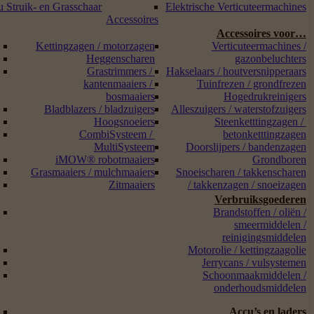
 Struik- en Grasschaar
Elektrische Verticuteermachines
Accessoires
Accessoires voor…
Kettingzagen / motorzagen
Verticuteermachines /
Heggenscharen
gazonbeluchters
Grastrimmers /
Hakselaars / houtversnipperaars
kantenmaaiers /
Tuinfrezen / grondfrezen
bosmaaiers
Hogedrukreinigers
Bladblazers / bladzuigers
Alleszuigers / waterstofzuigers
Hoogsnoeiers
Steenketttingzagen /
CombiSysteem /
betonketttingzagen
MultiSysteem
Doorslijpers / bandenzagen
iMOW® robotmaaiers
Grondboren
Grasmaaiers / mulchmaaiers
Snoeischaren / takkenscharen
Zitmaaiers
/ takkenzagen / snoeizagen
Verbruiksgoederen
Brandstoffen / oliën /
smeermiddelen /
reinigingsmiddelen
Motorolie / kettingzaagolie
Jerrycans / vulsystemen
Schoonmaakmiddelen /
onderhoudsmiddelen
Accu’s en laders