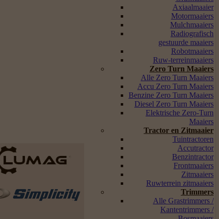
Axiaalmaaier
Motormaaiers
Mulchmaaiers
Radiografisch
gestuurde maaiers
Robotmaaiers
Ruw-terreinmaaiers
Zero Turn Maaiers
Alle Zero Turn Maaiers
Accu Zero Turn Maaiers
Benzine Zero Turn Maaiers
Diesel Zero Turn Maaiers
Elektrische Zero-Turn
Maaiers
Tractor en Zitmaaier
Tuintractoren
Accutractor
Benzintractor
Frontmaaiers
Zitmaaiers
Ruwterrein zitmaaiers
Trimmers
Alle Grastrimmers /
Kantentrimmers /
Bosmaaiers