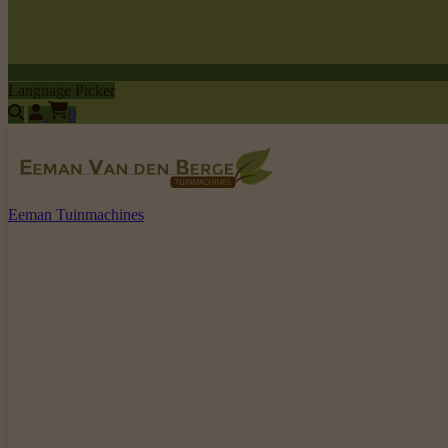
Language Picker
0
Eeman Tuinmachines