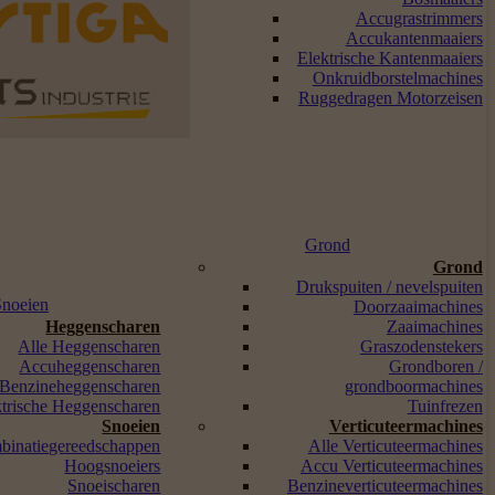
Accugrastrimmers
Accukantenmaaiers
Elektrische Kantenmaaiers
Onkruidborstelmachines
Ruggedragen Motorzeisen
Grond
Grond
Drukspuiten / nevelspuiten
Snoeien
Doorzaaimachines
Heggenscharen
Zaaimachines
Alle Heggenscharen
Graszodenstekers
Accuheggenscharen
Grondboren /
Benzineheggenscharen
grondboormachines
ktrische Heggenscharen
Tuinfrezen
Snoeien
Verticuteermachines
binatiegereedschappen
Alle Verticuteermachines
Hoogsnoeiers
Accu Verticuteermachines
Snoeischaren
Benzineverticuteermachines