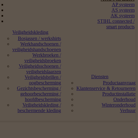
AP systeem
AS systeem
AK systeem
STIHL connected /
smart products
Veiligheidskleding
Bosjassen / werkshirts
Werkhandschoenen /
veiligheidshandschoenen
Werkbroeken /
veiligheidsbroeken
Veiligheidsschoenen /
veiligheidslaarzen
Diensten
Veiligheidsbrillen /
oogbescherming
Productaanvraag
Gezichtsbescherming /
Klantenservice & Retourneren
gehoorbescherming /
Productinstallatie
hoofdbescherming
Onderhoud
Veiligheidskleding /
Winteronderhoud
beschermende kleding
Verhuur