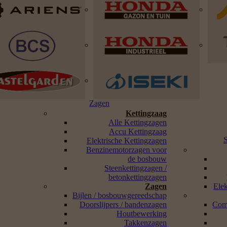
Zagen
Kettingzaag
Alle Kettingzagen
Accu Kettingzaag
Elektrische Kettingzagen
Benzinemotorzagen voor
de bosbouw
Steenkettingzagen /
betonkettingzagen
Zagen
Ele
Bijlen / bosbouwgereedschap
Doorslijpers / bandenzagen
Com
Houtbewerking
Takkenzagen