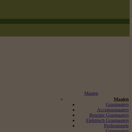
Maaien
Maaien
Grasmaaiers
Accugrasmaaiers
Benzine Grasmaaiers
Elektrisch Grasmaaiers
Professionele
Grasmaaiers