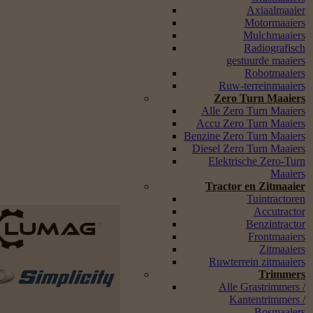
Axiaalmaaier
Motormaaiers
Mulchmaaiers
Radiografisch
gestuurde maaiers
Robotmaaiers
Ruw-terreinmaaiers
Zero Turn Maaiers
Alle Zero Turn Maaiers
Accu Zero Turn Maaiers
Benzine Zero Turn Maaiers
Diesel Zero Turn Maaiers
Elektrische Zero-Turn
Maaiers
Tractor en Zitmaaier
Tuintractoren
Accutractor
Benzintractor
Frontmaaiers
Zitmaaiers
Ruwterrein zitmaaiers
Trimmers
Alle Grastrimmers /
Kantentrimmers /
Bosmaaiers