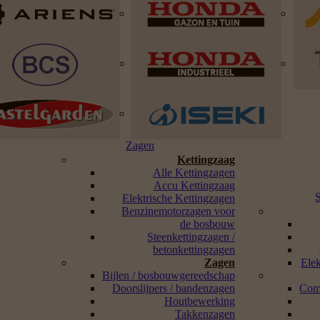
Zagen
Kettingzaag
Alle Kettingzagen
Accu Kettingzaag
Elektrische Kettingzagen
Benzinemotorzagen voor
de bosbouw
Steenkettingzagen /
betonkettingzagen
Zagen
Ele
Bijlen / bosbouwgereedschap
Doorslijpers / bandenzagen
Com
Houtbewerking
Takkenzagen