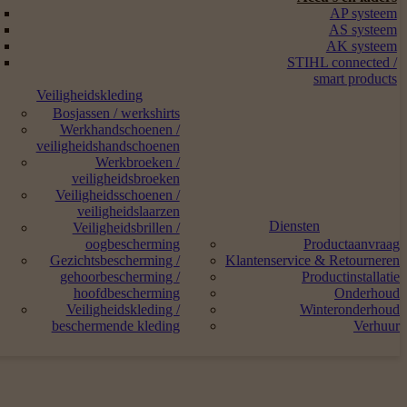
AP systeem
AS systeem
AK systeem
STIHL connected /
smart products
Veiligheidskleding
Bosjassen / werkshirts
Werkhandschoenen /
veiligheidshandschoenen
Werkbroeken /
veiligheidsbroeken
Veiligheidsschoenen /
veiligheidslaarzen
Diensten
Veiligheidsbrillen /
oogbescherming
Productaanvraag
Gezichtsbescherming /
Klantenservice & Retourneren
gehoorbescherming /
Productinstallatie
hoofdbescherming
Onderhoud
Veiligheidskleding /
Winteronderhoud
beschermende kleding
Verhuur