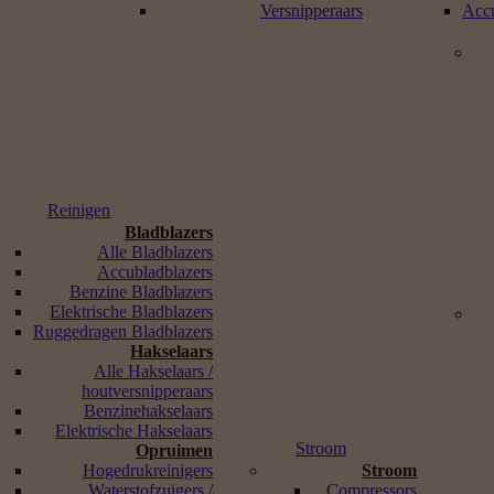
Versnipperaars
Accu
Reinigen
Bladblazers
Alle Bladblazers
Accubladblazers
Benzine Bladblazers
Elektrische Bladblazers
Ruggedragen Bladblazers
Hakselaars
Alle Hakselaars /
houtversnipperaars
Benzinehakselaars
Elektrische Hakselaars
Stroom
Opruimen
Hogedrukreinigers
Stroom
Waterstofzuigers /
Compressors