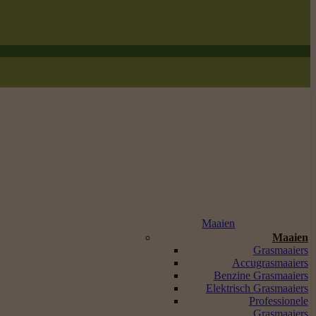
Maaien
Maaien
Grasmaaiers
Accugrasmaaiers
Benzine Grasmaaiers
Elektrisch Grasmaaiers
Professionele
Grasmaaiers