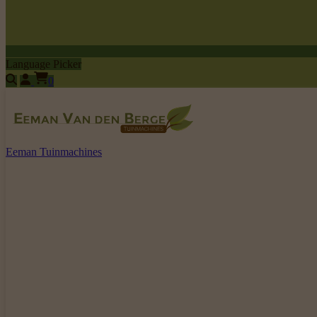
Language Picker
0
Eeman Tuinmachines