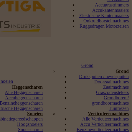
Accugrastrimmers
Accukantenmaaiers
Elektrische Kantenmaaiers
Onkruidborstelmachines
Ruggedragen Motorzeisen
Grond
Grond
Drukspuiten / nevelspuiten
Snoeien
Doorzaaimachines
Heggenscharen
Zaaimachines
Alle Heggenscharen
Graszodenstekers
Accuheggenscharen
Grondboren /
Benzineheggenscharen
grondboormachines
ktrische Heggenscharen
Tuinfrezen
Snoeien
Verticuteermachines
binatiegereedschappen
Alle Verticuteermachines
Hoogsnoeiers
Accu Verticuteermachines
Snoeischaren
Benzineverticuteermachines