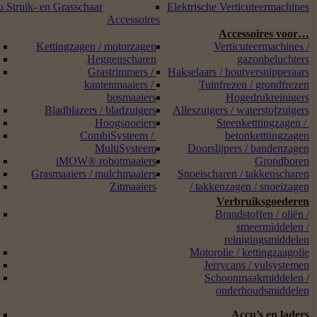
 Struik- en Grasschaar
Elektrische Verticuteermachines
Accessoires
Accessoires voor…
Kettingzagen / motorzagen
Verticuteermachines /
Heggenscharen
gazonbeluchters
Grastrimmers /
Hakselaars / houtversnipperaars
kantenmaaiers /
Tuinfrezen / grondfrezen
bosmaaiers
Hogedrukreinigers
Bladblazers / bladzuigers
Alleszuigers / waterstofzuigers
Hoogsnoeiers
Steenketttingzagen /
CombiSysteem /
betonketttingzagen
MultiSysteem
Doorslijpers / bandenzagen
iMOW® robotmaaiers
Grondboren
Grasmaaiers / mulchmaaiers
Snoeischaren / takkenscharen
Zitmaaiers
/ takkenzagen / snoeizagen
Verbruiksgoederen
Brandstoffen / oliën /
smeermiddelen /
reinigingsmiddelen
Motorolie / kettingzaagolie
Jerrycans / vulsystemen
Schoonmaakmiddelen /
onderhoudsmiddelen
Accu’s en laders