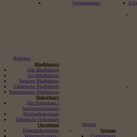
Versnipperaars
Accu
Reinigen
Bladblazers
Alle Bladblazers
Accubladblazers
Benzine Bladblazers
Elektrische Bladblazers
Ruggedragen Bladblazers
Hakselaars
Alle Hakselaars /
houtversnipperaars
Benzinehakselaars
Elektrische Hakselaars
Stroom
Opruimen
Hogedrukreinigers
Stroom
Waterstofzuigers /
Compressors