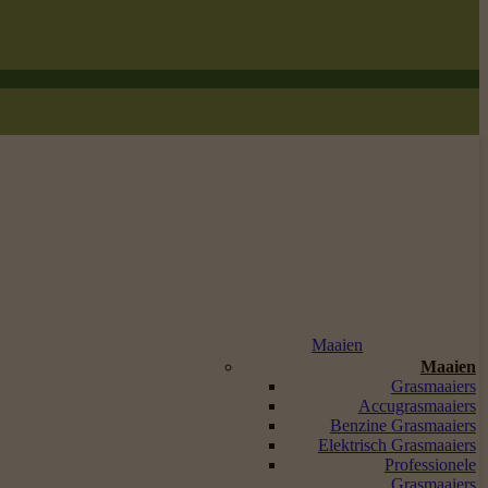
Maaien
Maaien
Grasmaaiers
Accugrasmaaiers
Benzine Grasmaaiers
Elektrisch Grasmaaiers
Professionele
Grasmaaiers