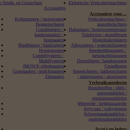
 Struik- en Grasschaar
Elektrische Verticuteermachines
Accessoires
Accessoires voor…
Kettingzagen / motorzagen
Verticuteermachines /
Heggenscharen
gazonbeluchters
Grastrimmers /
Hakselaars / houtversnipperaars
kantenmaaiers /
Tuinfrezen / grondfrezen
bosmaaiers
Hogedrukreinigers
Bladblazers / bladzuigers
Alleszuigers / waterstofzuigers
Hoogsnoeiers
Steenketttingzagen /
CombiSysteem /
betonketttingzagen
MultiSysteem
Doorslijpers / bandenzagen
iMOW® robotmaaiers
Grondboren
Grasmaaiers / mulchmaaiers
Snoeischaren / takkenscharen
Zitmaaiers
/ takkenzagen / snoeizagen
Verbruiksgoederen
Brandstoffen / oliën /
smeermiddelen /
reinigingsmiddelen
Motorolie / kettingzaagolie
Jerrycans / vulsystemen
Schoonmaakmiddelen /
onderhoudsmiddelen
Accu’s en laders