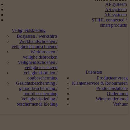
AP systeem
AS systeem
AK systeem
STIHL connected /
smart products
Veiligheidskleding
Bosjassen / werkshirts
Werkhandschoenen /
veiligheidshandschoenen
Werkbroeken /
veiligheidsbroeken
Veiligheidsschoenen /
veiligheidslaarzen
Diensten
Veiligheidsbrillen /
oogbescherming
Productaanvraag
Gezichtsbescherming /
Klantenservice & Retourneren
gehoorbescherming /
Productinstallatie
hoofdbescherming
Onderhoud
Veiligheidskleding /
Winteronderhoud
beschermende kleding
Verhuur