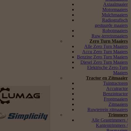
Axiaalmaaier
Motormaaiers
Mulchmaaiers
Radiografisch
gestuurde maaiers
Robotmaaiers
Ruw-terreinmaaiers
Zero Turn Maaiers
Alle Zero Turn Maaiers
Accu Zero Turn Maaiers
Benzine Zero Turn Maaiers
Diesel Zero Turn Maaiers
Elektrische Zero-Turn
Maaiers
Tractor en Zitmaaier
Tuintractoren
Accutractor
Benzintractor
Frontmaaiers
Zitmaaiers
Ruwterrein zitmaaiers
Trimmers
Alle Grastrimmers /
Kantentrimmers /
Bosmaaiers