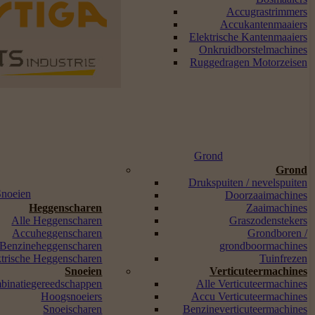
Accugrastrimmers
Accukantenmaaiers
Elektrische Kantenmaaiers
Onkruidborstelmachines
Ruggedragen Motorzeisen
Grond
Grond
Drukspuiten / nevelspuiten
Snoeien
Doorzaaimachines
Heggenscharen
Zaaimachines
Alle Heggenscharen
Graszodenstekers
Accuheggenscharen
Grondboren /
Benzineheggenscharen
grondboormachines
ktrische Heggenscharen
Tuinfrezen
Snoeien
Verticuteermachines
binatiegereedschappen
Alle Verticuteermachines
Hoogsnoeiers
Accu Verticuteermachines
Snoeischaren
Benzineverticuteermachines