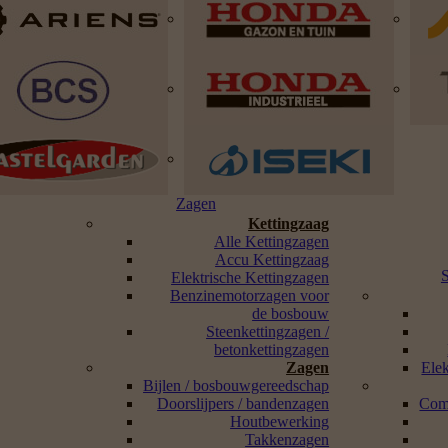
Zagen
Kettingzaag
Alle Kettingzagen
Accu Kettingzaag
Elektrische Kettingzagen
Benzinemotorzagen voor
de bosbouw
Steenkettingzagen /
betonkettingzagen
Zagen
Ele
Bijlen / bosbouwgereedschap
Doorslijpers / bandenzagen
Com
Houtbewerking
Takkenzagen