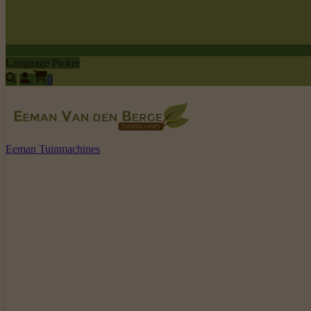
Language Picker
0
Eeman Tuinmachines