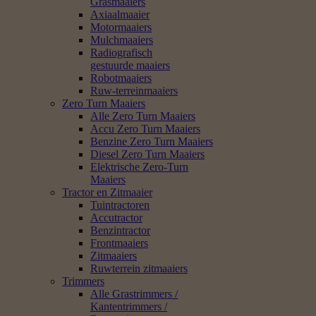
Grasmaaiers
Axiaalmaaier
Motormaaiers
Mulchmaaiers
Radiografisch
gestuurde maaiers
Robotmaaiers
Ruw-terreinmaaiers
Zero Turn Maaiers
Alle Zero Turn Maaiers
Accu Zero Turn Maaiers
Benzine Zero Turn Maaiers
Diesel Zero Turn Maaiers
Elektrische Zero-Turn
Maaiers
Tractor en Zitmaaier
Tuintractoren
Accutractor
Benzintractor
Frontmaaiers
Zitmaaiers
Ruwterrein zitmaaiers
Trimmers
Alle Grastrimmers /
Kantentrimmers /