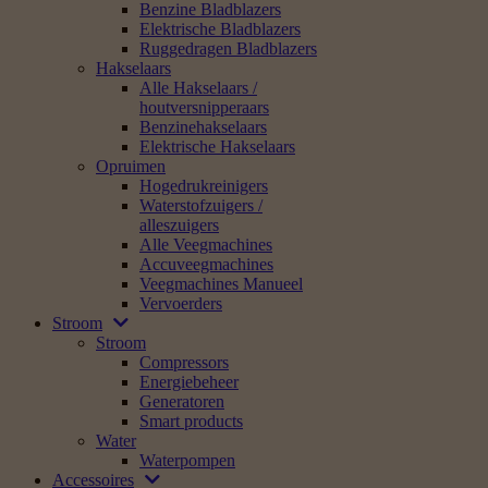
Benzine Bladblazers
Elektrische Bladblazers
Ruggedragen Bladblazers
Hakselaars
Alle Hakselaars /
houtversnipperaars
Benzinehakselaars
Elektrische Hakselaars
Opruimen
Hogedrukreinigers
Waterstofzuigers /
alleszuigers
Alle Veegmachines
Accuveegmachines
Veegmachines Manueel
Vervoerders
Stroom
Stroom
Compressors
Energiebeheer
Generatoren
Smart products
Water
Waterpompen
Accessoires