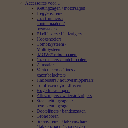
Accessoires voor…
Kettingzagen / motorzagen
Heggenscharen
Grastrimmers /
kantenmaaiers /
bosmaaiers
Bladblazers / bladzuigers
Hoogsnoeiers
CombiSysteem /
MultiSysteem
iMOW® robotmaaiers
Grasmaaiers / mulchmaaiers
Zitmaaiers
Verticuteermachines /
gazonbeluchters
Hakselaars / houtversnipperaars
Tuinfrezen / grondfrezen
Hogedrukreinigers
Alleszuigers / waterstofzuigers
Steenketttingzagen /
betonketttingzagen
Doorslijpers / bandenzagen
Grondboren
Snoeischaren / takkenscharen
/ takkenzagen / snoeizagen