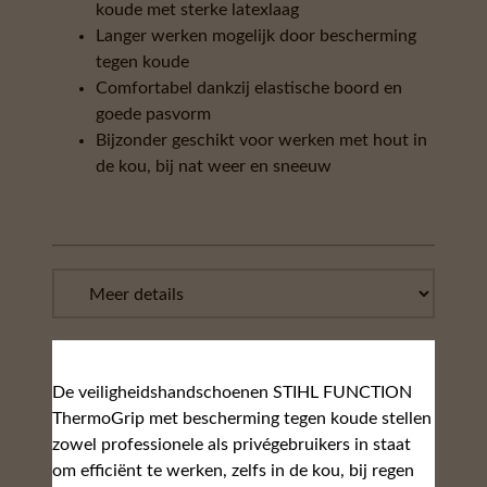
koude met sterke latexlaag
Langer werken mogelijk door bescherming
tegen koude
Comfortabel dankzij elastische boord en
goede pasvorm
Bijzonder geschikt voor werken met hout in
de kou, bij nat weer en sneeuw
De veiligheidshandschoenen STIHL FUNCTION
ThermoGrip met bescherming tegen koude stellen
zowel professionele als privégebruikers in staat
om efficiënt te werken, zelfs in de kou, bij regen