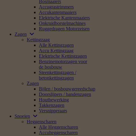
Bosmaaiers
Accugrastrimmers
Accukantenmaaiers
Elektrische Kantenmaaiers
Onkruidborstelmachines
Ruggedragen Motorzeisen
Zagen
Kettingzaag
Alle Kettingzagen
Accu Kettingzaag
Elektrische Kettingzagen
Benzinemotorzagen voor
de bosbouw
Steenkettingzagen /
betonkettingzagen
Zagen
Bijlen / bosbouwgereedschap
Doorslijpers / bandenzagen
Houtbewerking
Takkenzagen
Versnipperaars
Snoeien
Heggenscharen
Alle Heggenscharen
Accuheggenscharen