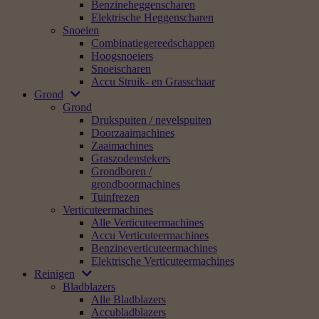
Benzineheggenscharen
Elektrische Heggenscharen
Snoeien
Combinatiegereedschappen
Hoogsnoeiers
Snoeischaren
Accu Struik- en Grasschaar
Grond
Grond
Drukspuiten / nevelspuiten
Doorzaaimachines
Zaaimachines
Graszodenstekers
Grondboren /
grondboormachines
Tuinfrezen
Verticuteermachines
Alle Verticuteermachines
Accu Verticuteermachines
Benzineverticuteermachines
Elektrische Verticuteermachines
Reinigen
Bladblazers
Alle Bladblazers
Accubladblazers