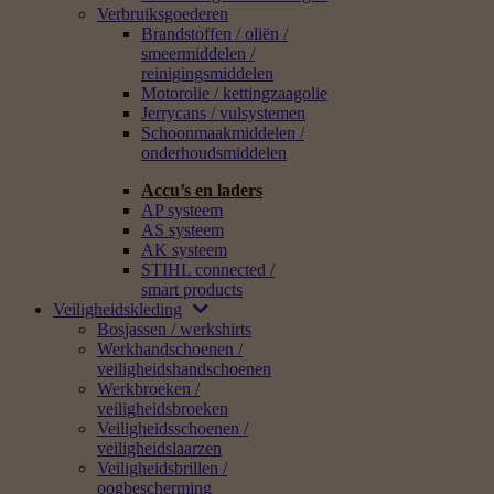
Verbruiksgoederen
Brandstoffen / oliën /
smeermiddelen /
reinigingsmiddelen
Motorolie / kettingzaagolie
Jerrycans / vulsystemen
Schoonmaakmiddelen /
onderhoudsmiddelen
Accu’s en laders
AP systeem
AS systeem
AK systeem
STIHL connected /
smart products
Veiligheidskleding
Bosjassen / werkshirts
Werkhandschoenen /
veiligheidshandschoenen
Werkbroeken /
veiligheidsbroeken
Veiligheidsschoenen /
veiligheidslaarzen
Veiligheidsbrillen /
oogbescherming