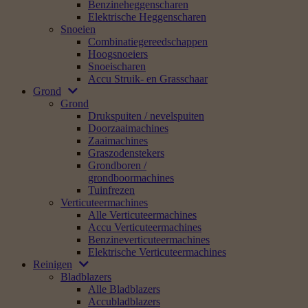
Benzineheggenscharen
Elektrische Heggenscharen
Snoeien
Combinatiegereedschappen
Hoogsnoeiers
Snoeischaren
Accu Struik- en Grasschaar
Grond
Grond
Drukspuiten / nevelspuiten
Doorzaaimachines
Zaaimachines
Graszodenstekers
Grondboren /
grondboormachines
Tuinfrezen
Verticuteermachines
Alle Verticuteermachines
Accu Verticuteermachines
Benzineverticuteermachines
Elektrische Verticuteermachines
Reinigen
Bladblazers
Alle Bladblazers
Accubladblazers