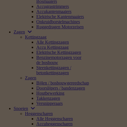
Bosmaaiers
Accugrastrimmers
Accukantenmaaiers
Elektrische Kantenmaaiers
Onkruidborstelmachines
Ruggedragen Motorzeisen
Zagen
Kettingzaag
Alle Kettingzagen
Accu Kettingzaag
Elektrische Kettingzagen
Benzinemotorzagen voor
de bosbouw
Steenkettingzagen /
betonkettingzagen
Zagen
Bijlen / bosbouwgereedschap
Doorslijpers / bandenzagen
Houtbewerking
Takkenzagen
Versnipperaars
Snoeien
Heggenscharen
Alle Heggenscharen
Accuheggenscharen