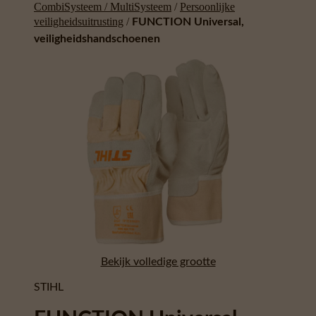
CombiSysteem / MultiSysteem
/
Persoonlijke
veiligheidsuitrusting
/
FUNCTION Universal,
veiligheidshandschoenen
Bekijk volledige grootte
STIHL