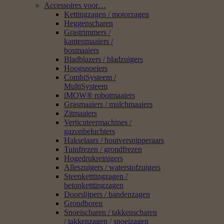
Accessoires voor…
Kettingzagen / motorzagen
Heggenscharen
Grastrimmers /
kantenmaaiers /
bosmaaiers
Bladblazers / bladzuigers
Hoogsnoeiers
CombiSysteem /
MultiSysteem
iMOW® robotmaaiers
Grasmaaiers / mulchmaaiers
Zitmaaiers
Verticuteermachines /
gazonbeluchters
Hakselaars / houtversnipperaars
Tuinfrezen / grondfrezen
Hogedrukreinigers
Alleszuigers / waterstofzuigers
Steenketttingzagen /
betonketttingzagen
Doorslijpers / bandenzagen
Grondboren
Snoeischaren / takkenscharen
/ takkenzagen / snoeizagen