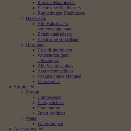
Benzine Bladblazers
Elektrische Bladblazers
Ruggedragen Bladblazers
Hakselaars
Alle Hakselaars /
houtversnipperaars
Benzinehakselaars
Elektrische Hakselaars
Opruimen
Hogedrukreinigers
Waterstofzuigers /
alleszuigers
Alle Veegmachines
Accuveegmachines
Veegmachines Manueel
Vervoerders
Stroom
Stroom
Compressors
Energiebeheer
Generatoren
Smart products
Water
Waterpompen
Accessoires