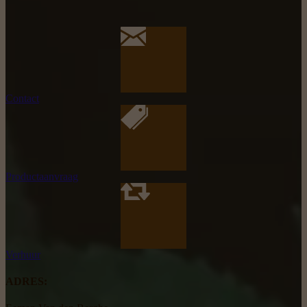
Contact
Productaanvraag
Verhuur
ADRES: