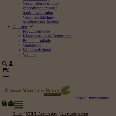
Gezichtsbescherming /
gehoorbescherming /
hoofdbescherming
Veiligheidskleding /
beschermende kleding
Diensten
Productaanvraag
Klantenservice & Retourneren
Productinstallatie
Onderhoud
Winteronderhoud
Verhuur
0
Eeman Tuinmachines
Home
/
STIHL Accessoires
/
Accessoires voor