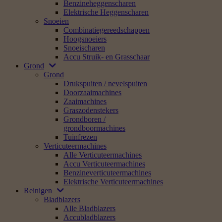
Benzineheggenscharen
Elektrische Heggenscharen
Snoeien
Combinatiegereedschappen
Hoogsnoeiers
Snoeischaren
Accu Struik- en Grasschaar
Grond
Grond
Drukspuiten / nevelspuiten
Doorzaaimachines
Zaaimachines
Graszodenstekers
Grondboren /
grondboormachines
Tuinfrezen
Verticuteermachines
Alle Verticuteermachines
Accu Verticuteermachines
Benzineverticuteermachines
Elektrische Verticuteermachines
Reinigen
Bladblazers
Alle Bladblazers
Accubladblazers