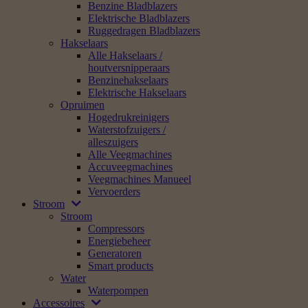
Benzine Bladblazers
Elektrische Bladblazers
Ruggedragen Bladblazers
Hakselaars
Alle Hakselaars /
houtversnipperaars
Benzinehakselaars
Elektrische Hakselaars
Opruimen
Hogedrukreinigers
Waterstofzuigers /
alleszuigers
Alle Veegmachines
Accuveegmachines
Veegmachines Manueel
Vervoerders
Stroom
Stroom
Compressors
Energiebeheer
Generatoren
Smart products
Water
Waterpompen
Accessoires