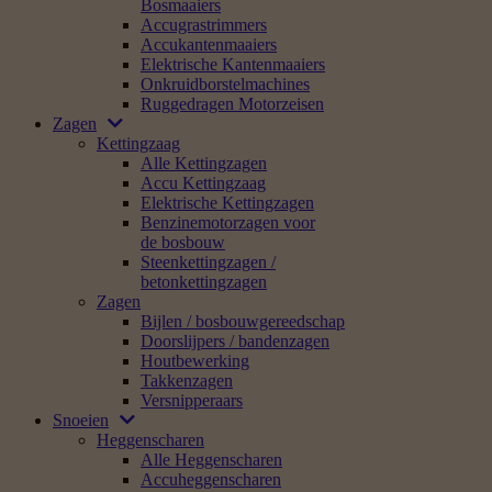
Bosmaaiers
Accugrastrimmers
Accukantenmaaiers
Elektrische Kantenmaaiers
Onkruidborstelmachines
Ruggedragen Motorzeisen
Zagen
Kettingzaag
Alle Kettingzagen
Accu Kettingzaag
Elektrische Kettingzagen
Benzinemotorzagen voor
de bosbouw
Steenkettingzagen /
betonkettingzagen
Zagen
Bijlen / bosbouwgereedschap
Doorslijpers / bandenzagen
Houtbewerking
Takkenzagen
Versnipperaars
Snoeien
Heggenscharen
Alle Heggenscharen
Accuheggenscharen