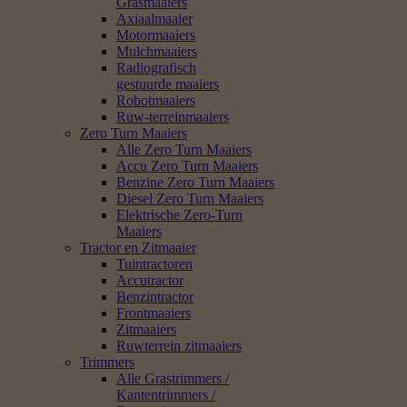
Grasmaaiers
Axiaalmaaier
Motormaaiers
Mulchmaaiers
Radiografisch
gestuurde maaiers
Robotmaaiers
Ruw-terreinmaaiers
Zero Turn Maaiers
Alle Zero Turn Maaiers
Accu Zero Turn Maaiers
Benzine Zero Turn Maaiers
Diesel Zero Turn Maaiers
Elektrische Zero-Turn
Maaiers
Tractor en Zitmaaier
Tuintractoren
Accutractor
Benzintractor
Frontmaaiers
Zitmaaiers
Ruwterrein zitmaaiers
Trimmers
Alle Grastrimmers /
Kantentrimmers /