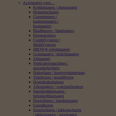
Accessoires voor…
Kettingzagen / motorzagen
Heggenscharen
Grastrimmers /
kantenmaaiers /
bosmaaiers
Bladblazers / bladzuigers
Hoogsnoeiers
CombiSysteem /
MultiSysteem
iMOW® robotmaaiers
Grasmaaiers / mulchmaaiers
Zitmaaiers
Verticuteermachines /
gazonbeluchters
Hakselaars / houtversnipperaars
Tuinfrezen / grondfrezen
Hogedrukreinigers
Alleszuigers / waterstofzuigers
Steenketttingzagen /
betonketttingzagen
Doorslijpers / bandenzagen
Grondboren
Snoeischaren / takkenscharen
/ takkenzagen / snoeizagen