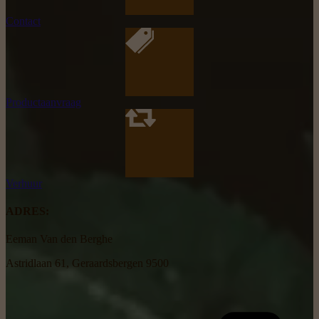
Contact
Productaanvraag
Verhuur
ADRES:
Eeman Van den Berghe
Astridlaan 61, Geraardsbergen 9500