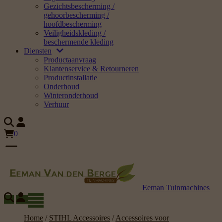
Gezichtsbescherming /
gehoorbescherming /
hoofdbescherming
Veiligheidskleding /
beschermende kleding
Diensten
Productaanvraag
Klantenservice & Retourneren
Productinstallatie
Onderhoud
Winteronderhoud
Verhuur
0
Eeman Tuinmachines
Home
/
STIHL Accessoires
/
Accessoires voor