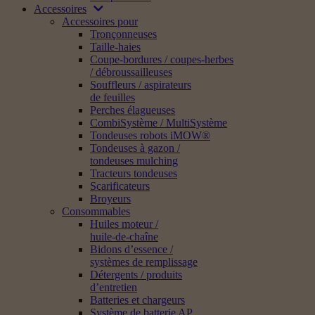
Accessoires
Accessoires pour
Tronçonneuses
Taille-haies
Coupe-bordures / coupes-herbes
/ débroussailleuses
Souffleurs / aspirateurs
de feuilles
Perches élagueuses
CombiSystème / MultiSystème
Tondeuses robots iMOW®
Tondeuses à gazon /
tondeuses mulching
Tracteurs tondeuses
Scarificateurs
Broyeurs
Consommables
Huiles moteur /
huile-de-chaîne
Bidons d’essence /
systèmes de remplissage
Détergents / produits
d’entretien
Batteries et chargeurs
Système de batterie AP