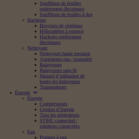
Souffleurs de feuilles
entièrement électriques
Souffleurs de feuilles à dos
Hacheurs
Broyeurs de végétaux
Hélicoptères à essence
Hachoirs entièrement
électriques
Nettoyage
Nettoyeurs haute pression
Aspirateurs eau / poussière
Balayeuses
Balayeuses sans fil
Manuel d’utilisation de
toutes les balayeuses
Transporteurs
Énergie
Énergie
Compresseurs
Gestion d’énergie
Tous les générateurs
STIHL connected /
solutions connectées
Eau
Pompes à eau