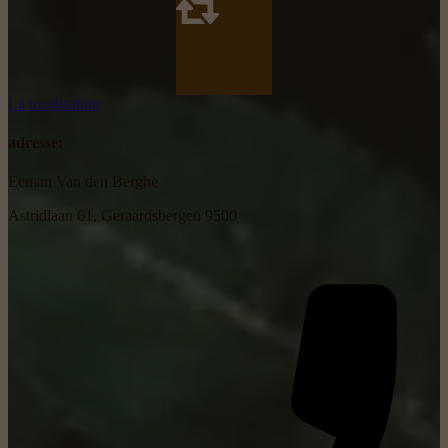
La localisation
adresse:
Eeman Van den Berghe
Astridlaan 61, Geraardsbergen 9500