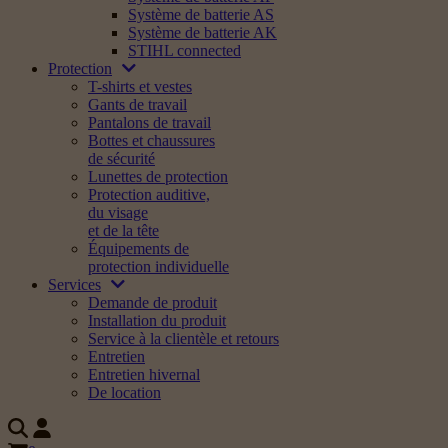
Système de batterie AS
Système de batterie AK
STIHL connected
Protection
T-shirts et vestes
Gants de travail
Pantalons de travail
Bottes et chaussures
de sécurité
Lunettes de protection
Protection auditive,
du visage
et de la tête
Équipements de
protection individuelle
Services
Demande de produit
Installation du produit
Service à la clientèle et retours
Entretien
Entretien hivernal
De location