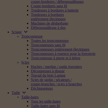
coupe-bordures / débroussailleuses
Coupe-bordures sans fil
Tondeuses à bordures à batterie
Tondeuses à bordures
entièrement électriques
Machines de désherbage
Débroussailleuse à dos
Sciage
Tronçonneuse
Toutes les tronçonneuses
Tronçonneuses sans fil
Tronçonneuses entièrement électriques
Tronçonneuses à essence pour la foresterie
Tronçonneuse à pierre et à béton
Scies
Haches / merlins / outils forestiers
Découpeuses à disque
Travail du bois Lumag
Scies de jardin / sécateurs /
coupe-branches / scies à branches
Déchiqueteurs
Taille
Taille-haies
Tous les taille-haies
Taille-haies sans fil