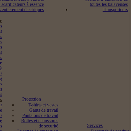
 scarificateurs à essence
toutes les balayeuses
s entièrement électriques
Transporteurs
ur
s
es
es
es
rs
es
es
me
®
 /
ng
es
rs
s
Protection
s
 /
T-shirts et vestes
ne
Gants de travail
 /
Pantalons de travail
ge
Bottes et chaussures
Services
ts
de sécurité