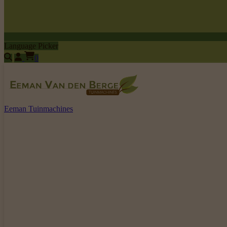
Language Picker
0
Eeman Tuinmachines