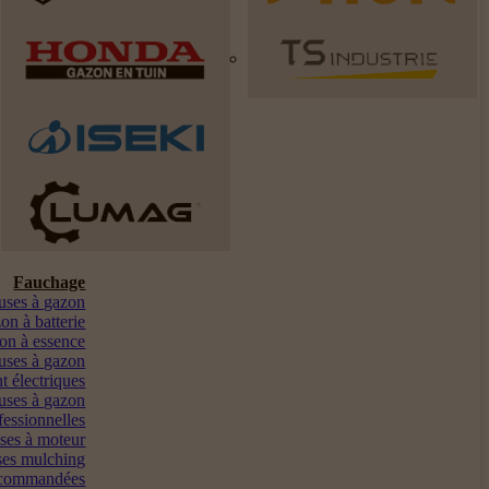
Fauchage
euses à gazon
on à batterie
on à essence
uses à gazon
t électriques
uses à gazon
fessionnelles
ses à moteur
es mulching
ocommandées