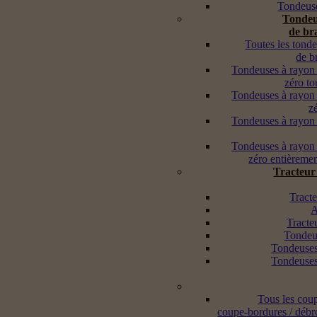
Tondeuse
Tondeu
de br
Toutes les tond
de b
Tondeuses à rayon
zéro to
Tondeuses à rayon
z
Tondeuses à rayon
Tondeuses à rayon
zéro entièremen
Tracteur
Tracte
A
Tracte
Tondeus
Tondeuses
Tondeuses
Tous les cou
coupe-bordures / débr