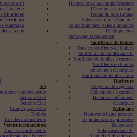
ures sans fil
Haches / merlins / outils forestiers
es à batterie
Découpeuses à disque
s à bordures
Travail du bois Lumag
t électriques
Scies de jardin / sécateurs /
e désherbage
coupe-branches / scies à branches
lleuse à dos
Déchiqueteurs
Nettoyage et rangement
Souffleurs de feuilles
Tous les souffleurs de feuilles
Souffleurs de feuilles sans fil
Souffleurs de feuilles à essence
Souffleurs de feuilles
entièrement électriques
Souffleurs de feuilles à dos
l
Hacheurs
Sol
Broyeurs de végétaux
miseurs / pulvérisateurs
Hélicoptères à essence
Semoirs Eliet
Hachoirs entièrement
Semoirs Eliet
électriques
Coupe-gazon Eliet
Nettoyage
Tarières
Nettoyeurs haute pression
Tous les motoculteurs
Aspirateurs eau / poussière
Verticuteermachines
Balayeuses
Tous les scarificateurs
Balayeuses sans fil
 scarificateurs à batterie
Manuel d’utilisation de