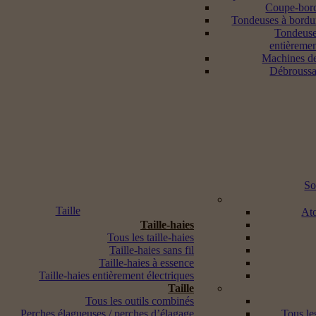
Coupe-bord
Tondeuses à bordur
Tondeuse
entièremen
Machines d
Débroussai
So
Taille
Ato
Taille-haies
Tous les taille-haies
Taille-haies sans fil
Taille-haies à essence
Taille-haies entièrement électriques
Taille
Tous les outils combinés
Perches élagueuses / perches d’élagage
Tous les