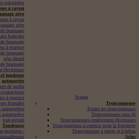
s robotisées
ses à rayon
aquage zéro
euses à rayon
raquage zéro
 de braquage
utes batteries
 de braquage
éro à essence
 de braquage
zéro diesel
 de braquage
t électriques
 et tondeuse
autoportée
urs de jardin
ccutracteurs
Sciage
urs à essence
es frontales
Tronçonneuse
 autoportées
Toutes les tronçonneuses
 autoportées
Tronçonneuses sans fil
tout-terrain
Tronçonneuses entièrement électriques
Tondeuses
Tronçonneuses à essence pour la foresterie
pe-bordures /
Tronçonneuse à pierre et à béton
oussailleuses
Scies