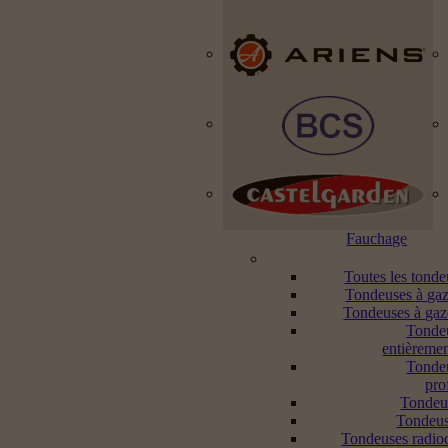
Fauchage
Toutes les tond
Tondeuses à gaz
Tondeuses à gaz
Tonde
entièremen
Tonde
pro
Tondeu
Tondeus
Tondeuses radi