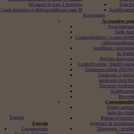
Sécateurs et scies à branches
Tous les
Coupe-bordures et débroussailleuses sans fil
Scarificateur
Accessoires
Accessoires po
Tronçonneuse
Taille-hai
Coupe-bordures / coupes-herb
/ débroussailleus
Souffleurs / aspirateu
de feuill
Perches élagueus
CombiSystème / MultiSystè
Tondeuses robots iMOW
Tondeuses à gazon
tondeuses mulchi
Tracteurs tondeus
Scarificateu
Broyeur
Consommable
Huiles moteur
huile-de-chaî
Énergie
Bidons d’essence
Énergie
systèmes de remplissa
Compresseurs
Détergents / produi