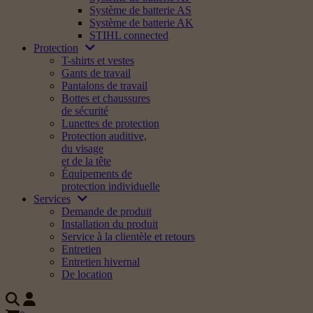
Système de batterie AS
Système de batterie AK
STIHL connected
Protection
T-shirts et vestes
Gants de travail
Pantalons de travail
Bottes et chaussures
de sécurité
Lunettes de protection
Protection auditive,
du visage
et de la tête
Équipements de
protection individuelle
Services
Demande de produit
Installation du produit
Service à la clientèle et retours
Entretien
Entretien hivernal
De location