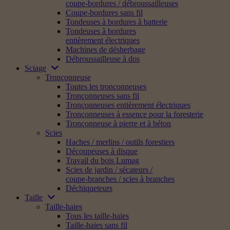
coupe-bordures / débroussailleuses
Coupe-bordures sans fil
Tondeuses à bordures à batterie
Tondeuses à bordures
entièrement électriques
Machines de désherbage
Débroussailleuse à dos
Sciage
Tronçonneuse
Toutes les tronçonneuses
Tronçonneuses sans fil
Tronçonneuses entièrement électriques
Tronçonneuses à essence pour la foresterie
Tronçonneuse à pierre et à béton
Scies
Haches / merlins / outils forestiers
Découpeuses à disque
Travail du bois Lumag
Scies de jardin / sécateurs /
coupe-branches / scies à branches
Déchiqueteurs
Taille
Taille-haies
Tous les taille-haies
Taille-haies sans fil