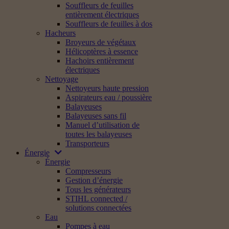
Souffleurs de feuilles
entièrement électriques
Souffleurs de feuilles à dos
Hacheurs
Broyeurs de végétaux
Hélicoptères à essence
Hachoirs entièrement
électriques
Nettoyage
Nettoyeurs haute pression
Aspirateurs eau / poussière
Balayeuses
Balayeuses sans fil
Manuel d’utilisation de
toutes les balayeuses
Transporteurs
Énergie
Énergie
Compresseurs
Gestion d’énergie
Tous les générateurs
STIHL connected /
solutions connectées
Eau
Pompes à eau