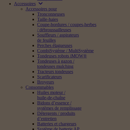
Accessoires
Accessoires pour
Tronçonneuses
Taille-haies
Coupe-bordures / coupes-herbes
/ débroussailleuses
Souffleurs / aspirateurs
de feuilles
Perches élagueuses
CombiSystème / MultiSystème
Tondeuses robots iMOW®
Tondeuses à gazon /
tondeuses mulching
Tracteurs tondeuses
Scarificateurs
Broyeurs
Consommables
Huiles moteur /
huile-de-chaîne
Bidons d’essence /
systèmes de remplissage
Détergents / produits
d’entretien
Batteries et chargeurs
Système de batterie AP