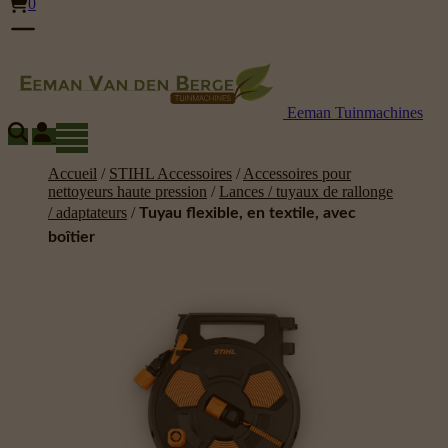
0
Eeman Tuinmachines
Accueil
/
STIHL Accessoires
/
Accessoires pour
nettoyeurs haute pression
/
Lances / tuyaux de rallonge
/ adaptateurs
/
Tuyau flexible, en textile, avec
boîtier