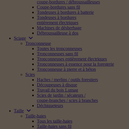
coupe-bordures / débroussailleuses
Coupe-bordures sans fil
Tondeuses à bordures à batterie
Tondeuses à bordures
entièrement électriques
Machines de désherbage
Débroussailleuse à dos
Sciage
Tronçonneuse
Toutes les tronçonneuses
Tronçonneuses sans fil
Tronçonneuses entièrement électriques
Tronçonneuses à essence pour la foresterie
Tronçonneuse à pierre et à béton
Scies
Haches / merlins / outils forestiers
Découpeuses à disque
Travail du bois Lumag
Scies de jardin / sécateurs /
coupe-branches / scies à branches
Déchiqueteurs
Taille
Taille-haies
Tous les taille-haies
Taille-haies sans fil