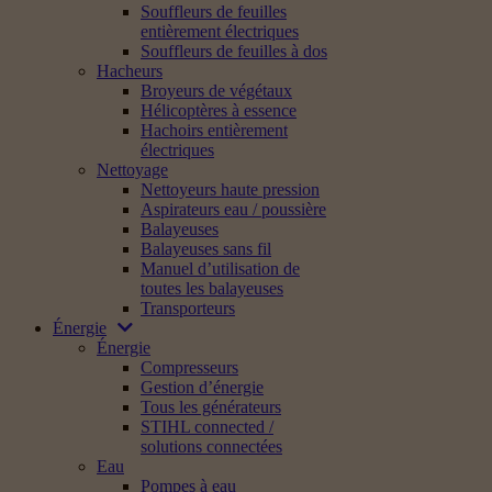
Souffleurs de feuilles
entièrement électriques
Souffleurs de feuilles à dos
Hacheurs
Broyeurs de végétaux
Hélicoptères à essence
Hachoirs entièrement
électriques
Nettoyage
Nettoyeurs haute pression
Aspirateurs eau / poussière
Balayeuses
Balayeuses sans fil
Manuel d’utilisation de
toutes les balayeuses
Transporteurs
Énergie
Énergie
Compresseurs
Gestion d’énergie
Tous les générateurs
STIHL connected /
solutions connectées
Eau
Pompes à eau