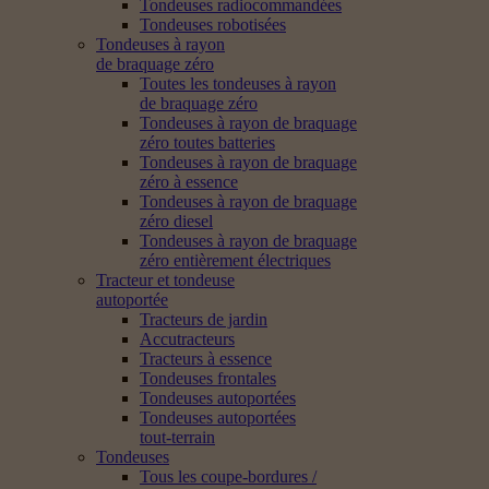
Tondeuses radiocommandées
Tondeuses robotisées
Tondeuses à rayon
de braquage zéro
Toutes les tondeuses à rayon
de braquage zéro
Tondeuses à rayon de braquage
zéro toutes batteries
Tondeuses à rayon de braquage
zéro à essence
Tondeuses à rayon de braquage
zéro diesel
Tondeuses à rayon de braquage
zéro entièrement électriques
Tracteur et tondeuse
autoportée
Tracteurs de jardin
Accutracteurs
Tracteurs à essence
Tondeuses frontales
Tondeuses autoportées
Tondeuses autoportées
tout-terrain
Tondeuses
Tous les coupe-bordures /