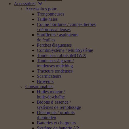
Accessoires
Accessoires pour
Tronçonneuses
Taille-haies
Coupe-bordures / coupes-herbes
/ débroussailleuses
Souffleurs / aspirateurs
de feuilles
Perches élagueuses
CombiSystème / MultiSystème
Tondeuses robots iMOW®
Tondeuses à gazon /
tondeuses mulching
Tracteurs tondeuses
Scarificateurs
Broyeurs
Consommables
Huiles moteur /
huile-de-chaîne
Bidons d’essence /
systèmes de remplissage
Détergents / produits
d’entretien
Batteries et chargeurs
Système de batterie AP