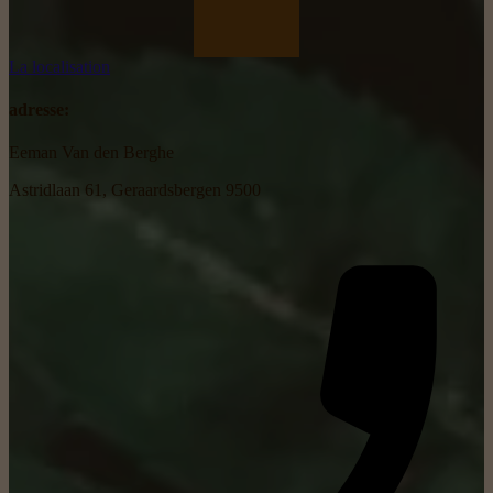
La localisation
adresse:
Eeman Van den Berghe
Astridlaan 61, Geraardsbergen 9500