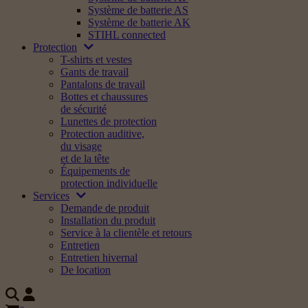
Système de batterie AS
Système de batterie AK
STIHL connected
Protection
T-shirts et vestes
Gants de travail
Pantalons de travail
Bottes et chaussures
de sécurité
Lunettes de protection
Protection auditive,
du visage
et de la tête
Équipements de
protection individuelle
Services
Demande de produit
Installation du produit
Service à la clientèle et retours
Entretien
Entretien hivernal
De location