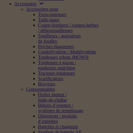
Accessoires
Accessoires pour
Tronçonneuses
Taille-haies
Coupe-bordures / coupes-herbes
/ débroussailleuses
Souffleurs / aspirateurs
de feuilles
Perches élagueuses
CombiSystème / MultiSystème
Tondeuses robots iMOW®
Tondeuses à gazon /
tondeuses mulching
Tracteurs tondeuses
Scarificateurs
Broyeurs
Consommables
Huiles moteur /
huile-de-chaîne
Bidons d’essence /
systèmes de remplissage
Détergents / produits
d’entretien
Batteries et chargeurs
Système de batterie AP