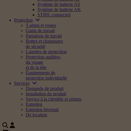
Système de batterie AS
Système de batterie AK
STIHL connected
Protection
T-shirts et vestes
Gants de travail
Pantalons de travail
Bottes et chaussures
de sécurité
Lunettes de protection
Protection auditive,
du visage
et de la tête
Équipements de
protection individuelle
Services
Demande de produit
Installation du produit
Service à la clientèle et retours
Entretien
Entretien hivernal
De location