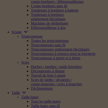
coupe-bordures / débroussailleuses
Coupe-bordures sans fil
Tondeuses à bordures à batterie
Tondeuses à bordures
entièrement électriques
Machines de désherbage
Débroussailleuse à dos
Sciage
Tronçonneuse
Toutes les tronçonneuses
Tronçonneuses sans fil
Tronçonneuses entièrement électriques
Tronçonneuses à essence pour la foresterie
Tronçonneuse à pierre et à béton
Scies
Haches / merlins / outils forestiers
Découpeuses à disque
Travail du bois Lumag
Scies de jardin / sécateurs /
coupe-branches / scies à branches
Déchiqueteurs
Taille
Taille-haies
Tous les taille-haies
Taille-haies sans fil