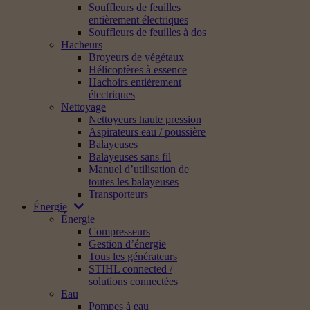
Souffleurs de feuilles
entièrement électriques
Souffleurs de feuilles à dos
Hacheurs
Broyeurs de végétaux
Hélicoptères à essence
Hachoirs entièrement
électriques
Nettoyage
Nettoyeurs haute pression
Aspirateurs eau / poussière
Balayeuses
Balayeuses sans fil
Manuel d’utilisation de
toutes les balayeuses
Transporteurs
Énergie
Énergie
Compresseurs
Gestion d’énergie
Tous les générateurs
STIHL connected /
solutions connectées
Eau
Pompes à eau