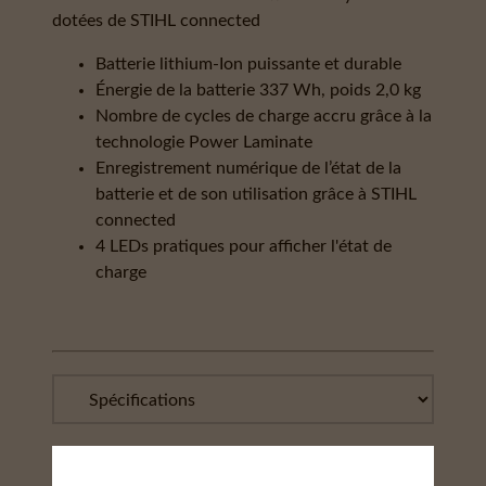
dotées de STIHL connected
Batterie lithium-Ion puissante et durable
Énergie de la batterie 337 Wh, poids 2,0 kg
Nombre de cycles de charge accru grâce à la
technologie Power Laminate
Enregistrement numérique de l’état de la
batterie et de son utilisation grâce à STIHL
connected
4 LEDs pratiques pour afficher l'état de
charge