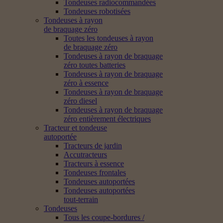
Tondeuses radiocommandées
Tondeuses robotisées
Tondeuses à rayon
de braquage zéro
Toutes les tondeuses à rayon
de braquage zéro
Tondeuses à rayon de braquage
zéro toutes batteries
Tondeuses à rayon de braquage
zéro à essence
Tondeuses à rayon de braquage
zéro diesel
Tondeuses à rayon de braquage
zéro entièrement électriques
Tracteur et tondeuse
autoportée
Tracteurs de jardin
Accutracteurs
Tracteurs à essence
Tondeuses frontales
Tondeuses autoportées
Tondeuses autoportées
tout-terrain
Tondeuses
Tous les coupe-bordures /