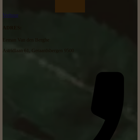
Verhuur
ADRES:
Eeman Van den Berghe
Astridlaan 61, Geraardsbergen 9500