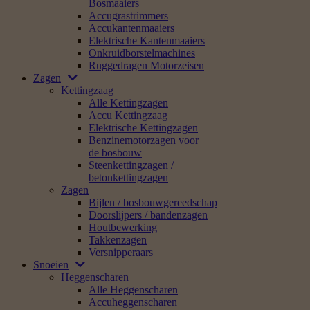
Bosmaaiers
Accugrastrimmers
Accukantenmaaiers
Elektrische Kantenmaaiers
Onkruidborstelmachines
Ruggedragen Motorzeisen
Zagen
Kettingzaag
Alle Kettingzagen
Accu Kettingzaag
Elektrische Kettingzagen
Benzinemotorzagen voor
de bosbouw
Steenkettingzagen /
betonkettingzagen
Zagen
Bijlen / bosbouwgereedschap
Doorslijpers / bandenzagen
Houtbewerking
Takkenzagen
Versnipperaars
Snoeien
Heggenscharen
Alle Heggenscharen
Accuheggenscharen