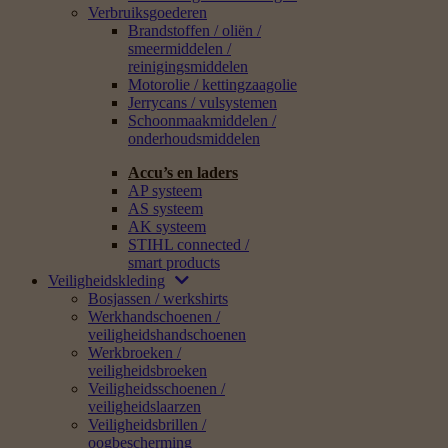
Verbruiksgoederen
Brandstoffen / oliën /
smeermiddelen /
reinigingsmiddelen
Motorolie / kettingzaagolie
Jerrycans / vulsystemen
Schoonmaakmiddelen /
onderhoudsmiddelen
Accu’s en laders
AP systeem
AS systeem
AK systeem
STIHL connected /
smart products
Veiligheidskleding
Bosjassen / werkshirts
Werkhandschoenen /
veiligheidshandschoenen
Werkbroeken /
veiligheidsbroeken
Veiligheidsschoenen /
veiligheidslaarzen
Veiligheidsbrillen /
oogbescherming