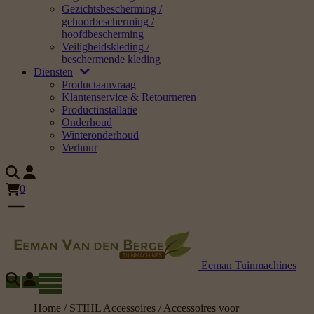
Gezichtsbescherming /
gehoorbescherming /
hoofdbescherming
Veiligheidskleding /
beschermende kleding
Diensten
Productaanvraag
Klantenservice & Retourneren
Productinstallatie
Onderhoud
Winteronderhoud
Verhuur
0
Eeman Tuinmachines
Home
/
STIHL Accessoires
/
Accessoires voor