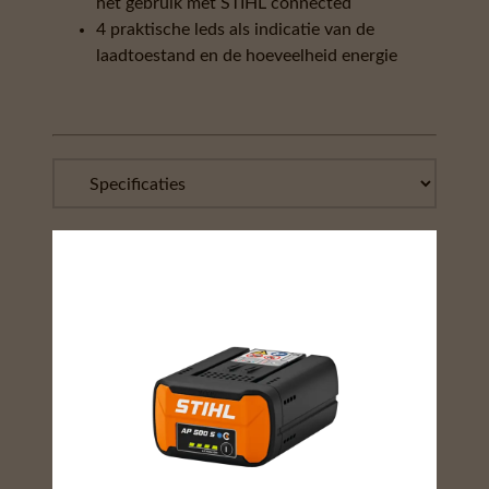
het gebruik met STIHL connected
4 praktische leds als indicatie van de
laadtoestand en de hoeveelheid energie