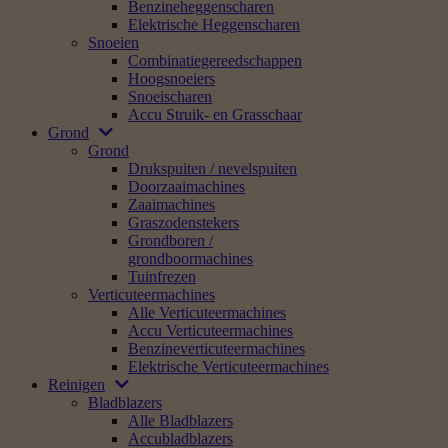
Benzineheggenscharen
Elektrische Heggenscharen
Snoeien
Combinatiegereedschappen
Hoogsnoeiers
Snoeischaren
Accu Struik- en Grasschaar
Grond
Grond
Drukspuiten / nevelspuiten
Doorzaaimachines
Zaaimachines
Graszodenstekers
Grondboren /
grondboormachines
Tuinfrezen
Verticuteermachines
Alle Verticuteermachines
Accu Verticuteermachines
Benzineverticuteermachines
Elektrische Verticuteermachines
Reinigen
Bladblazers
Alle Bladblazers
Accubladblazers