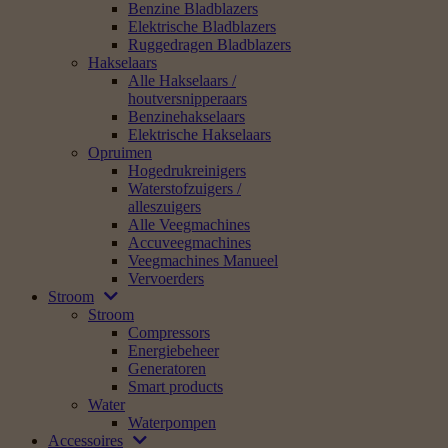
Benzine Bladblazers
Elektrische Bladblazers
Ruggedragen Bladblazers
Hakselaars
Alle Hakselaars /
houtversnipperaars
Benzinehakselaars
Elektrische Hakselaars
Opruimen
Hogedrukreinigers
Waterstofzuigers /
alleszuigers
Alle Veegmachines
Accuveegmachines
Veegmachines Manueel
Vervoerders
Stroom
Stroom
Compressors
Energiebeheer
Generatoren
Smart products
Water
Waterpompen
Accessoires