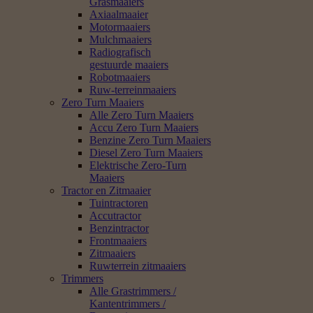
Grasmaaiers
Axiaalmaaier
Motormaaiers
Mulchmaaiers
Radiografisch
gestuurde maaiers
Robotmaaiers
Ruw-terreinmaaiers
Zero Turn Maaiers
Alle Zero Turn Maaiers
Accu Zero Turn Maaiers
Benzine Zero Turn Maaiers
Diesel Zero Turn Maaiers
Elektrische Zero-Turn
Maaiers
Tractor en Zitmaaier
Tuintractoren
Accutractor
Benzintractor
Frontmaaiers
Zitmaaiers
Ruwterrein zitmaaiers
Trimmers
Alle Grastrimmers /
Kantentrimmers /