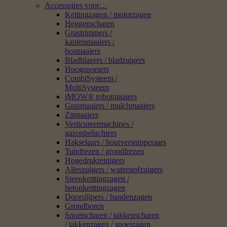
Accessoires voor…
Kettingzagen / motorzagen
Heggenscharen
Grastrimmers /
kantenmaaiers /
bosmaaiers
Bladblazers / bladzuigers
Hoogsnoeiers
CombiSysteem /
MultiSysteem
iMOW® robotmaaiers
Grasmaaiers / mulchmaaiers
Zitmaaiers
Verticuteermachines /
gazonbeluchters
Hakselaars / houtversnipperaars
Tuinfrezen / grondfrezen
Hogedrukreinigers
Alleszuigers / waterstofzuigers
Steenketttingzagen /
betonketttingzagen
Doorslijpers / bandenzagen
Grondboren
Snoeischaren / takkenscharen
/ takkenzagen / snoeizagen