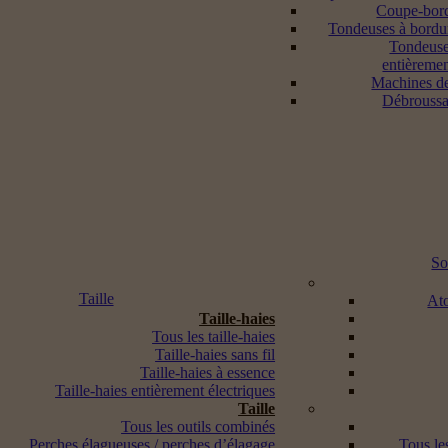
Coupe-bord
Tondeuses à bordur
Tondeuse
entièremen
Machines d
Débroussai
So
Taille
Ato
Taille-haies
Tous les taille-haies
Taille-haies sans fil
Taille-haies à essence
Taille-haies entièrement électriques
Taille
Tous les outils combinés
Perches élagueuses / perches d’élagage
Tous les