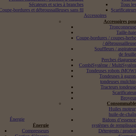
Sécateurs et scies à branches
Tous les
Coupe-bordures et débroussailleuses sans fil
Scarificateur
Accessoires
Accessoires po
Tronçonneuse
Taille-hai
Coupe-bordures / coupes-herb
/ débroussailleus
Souffleurs / aspirateu
de feuill
Perches élagueus
CombiSystème / MultiSystè
Tondeuses robots iMOW
Tondeuses à gazon
tondeuses mulchi
Tracteurs tondeus
Scarificateu
Broyeur
Consommable
Huiles moteur
huile-de-chaî
Énergie
Bidons d’essence
Énergie
systèmes de remplissa
Compresseurs
Détergents / produi