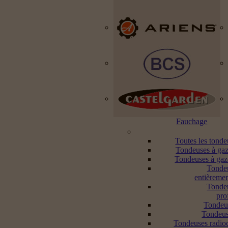
Fauchage
Toutes les tond
Tondeuses à gaz
Tondeuses à gaz
Tonde
entièremen
Tonde
pro
Tondeu
Tondeus
Tondeuses radi