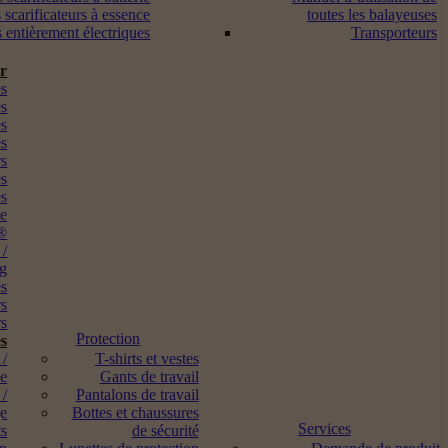
 scarificateurs à essence
toutes les balayeuses
s entièrement électriques
Transporteurs
ur
s
es
es
es
rs
es
es
me
®
 /
ng
es
rs
s
Protection
s
 /
T-shirts et vestes
ne
Gants de travail
 /
Pantalons de travail
ge
Bottes et chaussures
Services
ts
de sécurité