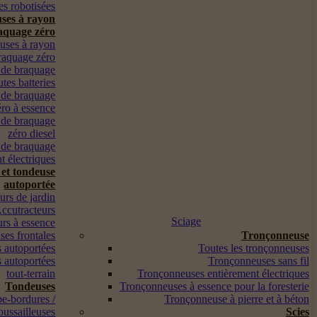
s robotisées
ses à rayon
aquage zéro
euses à rayon
raquage zéro
 de braquage
utes batteries
 de braquage
éro à essence
 de braquage
zéro diesel
 de braquage
t électriques
 et tondeuse
autoportée
urs de jardin
ccutracteurs
Sciage
urs à essence
es frontales
Tronçonneuse
 autoportées
Toutes les tronçonneuses
 autoportées
Tronçonneuses sans fil
tout-terrain
Tronçonneuses entièrement électriques
Tondeuses
Tronçonneuses à essence pour la foresterie
pe-bordures /
Tronçonneuse à pierre et à béton
oussailleuses
Scies