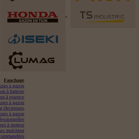
Fauchage
euses à gazon
on à batterie
on à essence
uses à gazon
t électriques
uses à gazon
fessionnelles
ses à moteur
es mulching
ocommandées