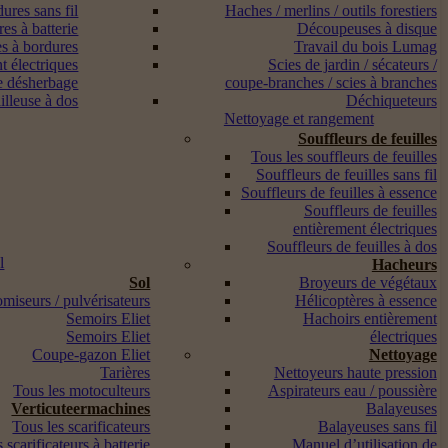
ures sans fil
Haches / merlins / outils forestiers
es à batterie
Découpeuses à disque
s à bordures
Travail du bois Lumag
t électriques
Scies de jardin / sécateurs /
e désherbage
coupe-branches / scies à branches
lleuse à dos
Déchiqueteurs
Nettoyage et rangement
Souffleurs de feuilles
Tous les souffleurs de feuilles
Souffleurs de feuilles sans fil
Souffleurs de feuilles à essence
Souffleurs de feuilles
entièrement électriques
Souffleurs de feuilles à dos
l
Hacheurs
Sol
Broyeurs de végétaux
miseurs / pulvérisateurs
Hélicoptères à essence
Semoirs Eliet
Hachoirs entièrement
Semoirs Eliet
électriques
Coupe-gazon Eliet
Nettoyage
Tarières
Nettoyeurs haute pression
Tous les motoculteurs
Aspirateurs eau / poussière
Verticuteermachines
Balayeuses
Tous les scarificateurs
Balayeuses sans fil
 scarificateurs à batterie
Manuel d’utilisation de