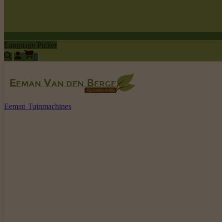
Language Picker
0
Eeman Tuinmachines