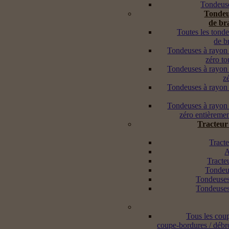
Tondeuse
Tondeu
de br
Toutes les tond
de b
Tondeuses à rayon
zéro to
Tondeuses à rayon
z
Tondeuses à rayon
Tondeuses à rayon
zéro entièremen
Tracteur
Tracte
A
Tracte
Tondeus
Tondeuses
Tondeuses
Tous les cou
coupe-bordures / débr