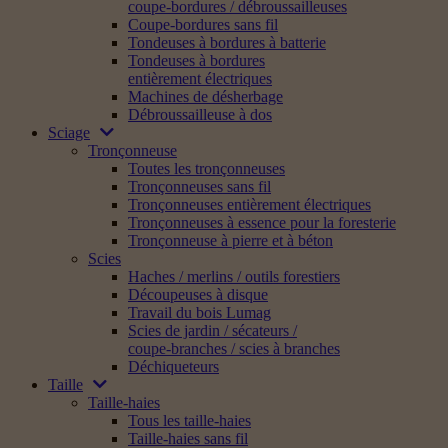
coupe-bordures / débroussailleuses
Coupe-bordures sans fil
Tondeuses à bordures à batterie
Tondeuses à bordures
entièrement électriques
Machines de désherbage
Débroussailleuse à dos
Sciage
Tronçonneuse
Toutes les tronçonneuses
Tronçonneuses sans fil
Tronçonneuses entièrement électriques
Tronçonneuses à essence pour la foresterie
Tronçonneuse à pierre et à béton
Scies
Haches / merlins / outils forestiers
Découpeuses à disque
Travail du bois Lumag
Scies de jardin / sécateurs /
coupe-branches / scies à branches
Déchiqueteurs
Taille
Taille-haies
Tous les taille-haies
Taille-haies sans fil