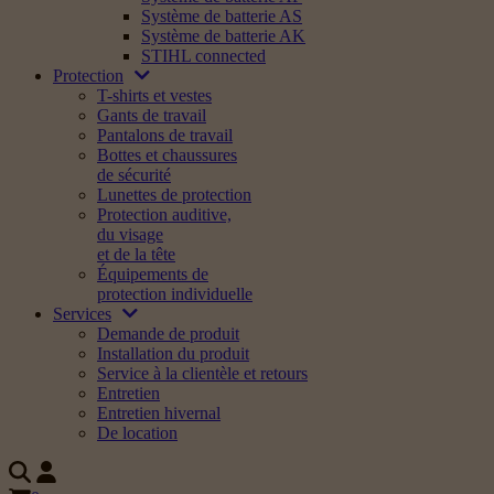
Système de batterie AS
Système de batterie AK
STIHL connected
Protection
T-shirts et vestes
Gants de travail
Pantalons de travail
Bottes et chaussures
de sécurité
Lunettes de protection
Protection auditive,
du visage
et de la tête
Équipements de
protection individuelle
Services
Demande de produit
Installation du produit
Service à la clientèle et retours
Entretien
Entretien hivernal
De location