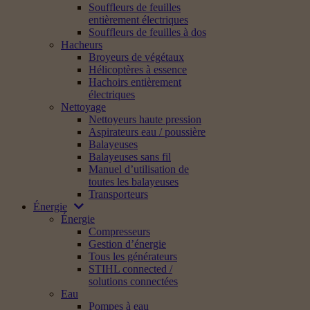
Souffleurs de feuilles
entièrement électriques
Souffleurs de feuilles à dos
Hacheurs
Broyeurs de végétaux
Hélicoptères à essence
Hachoirs entièrement
électriques
Nettoyage
Nettoyeurs haute pression
Aspirateurs eau / poussière
Balayeuses
Balayeuses sans fil
Manuel d’utilisation de
toutes les balayeuses
Transporteurs
Énergie
Énergie
Compresseurs
Gestion d’énergie
Tous les générateurs
STIHL connected /
solutions connectées
Eau
Pompes à eau