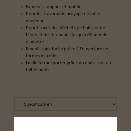
Broyeur compact et mobile
Pour les travaux de broyage de taille
moyenne
Pour broyer des déchets de haies et de
fleurs et des branches jusqu'à 35 mm de
diamètre
Remplissage facile grâce à l'ouverture en
forme de trèfle
Facile à transporter grâce au châssis et au
faible poids