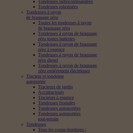
Tondeuses radiocommandées
Tondeuses robotisées
Tondeuses à rayon
de braquage zéro
Toutes les tondeuses à rayon
de braquage zéro
Tondeuses à rayon de braquage
zéro toutes batteries
Tondeuses à rayon de braquage
zéro à essence
Tondeuses à rayon de braquage
zéro diesel
Tondeuses à rayon de braquage
zéro entièrement électriques
Tracteur et tondeuse
autoportée
Tracteurs de jardin
Accutracteurs
Tracteurs à essence
Tondeuses frontales
Tondeuses autoportées
Tondeuses autoportées
tout-terrain
Tondeuses
Tous les coupe-bordures /