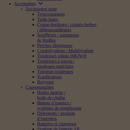
Accessoires
Accessoires pour
Tronçonneuses
Taille-haies
Coupe-bordures / coupes-herbes
/ débroussailleuses
Souffleurs / aspirateurs
de feuilles
Perches élagueuses
CombiSystème / MultiSystème
Tondeuses robots iMOW®
Tondeuses à gazon /
tondeuses mulching
Tracteurs tondeuses
Scarificateurs
Broyeurs
Consommables
Huiles moteur /
huile-de-chaîne
Bidons d’essence /
systèmes de remplissage
Détergents / produits
d’entretien
Batteries et chargeurs
Système de batterie AP