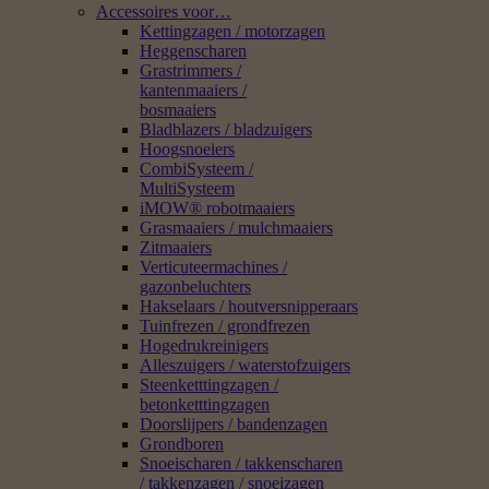
Accessoires voor…
Kettingzagen / motorzagen
Heggenscharen
Grastrimmers /
kantenmaaiers /
bosmaaiers
Bladblazers / bladzuigers
Hoogsnoeiers
CombiSysteem /
MultiSysteem
iMOW® robotmaaiers
Grasmaaiers / mulchmaaiers
Zitmaaiers
Verticuteermachines /
gazonbeluchters
Hakselaars / houtversnipperaars
Tuinfrezen / grondfrezen
Hogedrukreinigers
Alleszuigers / waterstofzuigers
Steenketttingzagen /
betonketttingzagen
Doorslijpers / bandenzagen
Grondboren
Snoeischaren / takkenscharen
/ takkenzagen / snoeizagen