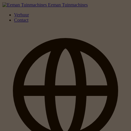
Eeman Tuinmachines
Verhuur
Contact