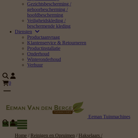
Gezichtsbescherming /
gehoorbescherming /
hoofdbescherming
Veiligheidskleding /
beschermende kleding
Diensten
Productaanvraag
Klantenservice & Retourneren
Productinstallatie
Onderhoud
Winteronderhoud
Verhuur
0
Eeman Tuinmachines
Home
/
Reinigen en Opruimen
/
Hakselaars /