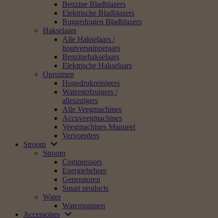
Benzine Bladblazers
Elektrische Bladblazers
Ruggedragen Bladblazers
Hakselaars
Alle Hakselaars /
houtversnipperaars
Benzinehakselaars
Elektrische Hakselaars
Opruimen
Hogedrukreinigers
Waterstofzuigers /
alleszuigers
Alle Veegmachines
Accuveegmachines
Veegmachines Manueel
Vervoerders
Stroom
Stroom
Compressors
Energiebeheer
Generatoren
Smart products
Water
Waterpompen
Accessoires