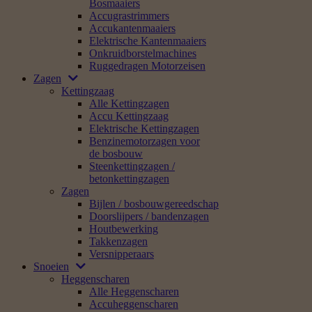
Bosmaaiers
Accugrastrimmers
Accukantenmaaiers
Elektrische Kantenmaaiers
Onkruidborstelmachines
Ruggedragen Motorzeisen
Zagen
Kettingzaag
Alle Kettingzagen
Accu Kettingzaag
Elektrische Kettingzagen
Benzinemotorzagen voor
de bosbouw
Steenkettingzagen /
betonkettingzagen
Zagen
Bijlen / bosbouwgereedschap
Doorslijpers / bandenzagen
Houtbewerking
Takkenzagen
Versnipperaars
Snoeien
Heggenscharen
Alle Heggenscharen
Accuheggenscharen