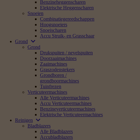
Benzineheggenscharen
Elektrische Heggenscharen
Snoeien
Combinatiegereedschappen
Hoogsnoeiers
Snoeischaren
Accu Struik- en Grasschaar
Grond
Grond
Drukspuiten / nevelspuiten
Doorzaaimachines
Zaaimachines
Graszodenstekers
Grondboren /
grondboormachines
Tuinfrezen
Verticuteermachines
Alle Verticuteermachines
Accu Verticuteermachines
Benzineverticuteermachines
Elektrische Verticuteermachines
Reinigen
Bladblazers
Alle Bladblazers
Accubladblazers