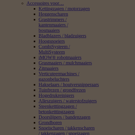
Accessoires voor…
Kettingzagen / motorzagen
Heggenscharen
Grastrimmers /
kantenmaaiers /
bosmaaiers
Bladblazers / bladzuigers
Hoogsnoeiers
CombiSysteem /
MultiSysteem
iMOW® robotmaaiers
Grasmaaiers / mulchmaaiers
Zitmaaiers
Verticuteermachines /
gazonbeluchters
Hakselaars / houtversnipperaars
Tuinfrezen / grondfrezen
Hogedrukreinigers
Alleszuigers / waterstofzuigers
Steenketttingzagen /
betonketttingzagen
Doorslijpers / bandenzagen
Grondboren
Snoeischaren / takkenscharen
/ takkenzagen / snoeizagen