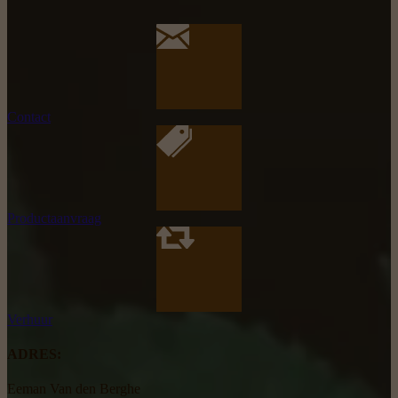
Contact
Productaanvraag
Verhuur
ADRES:
Eeman Van den Berghe