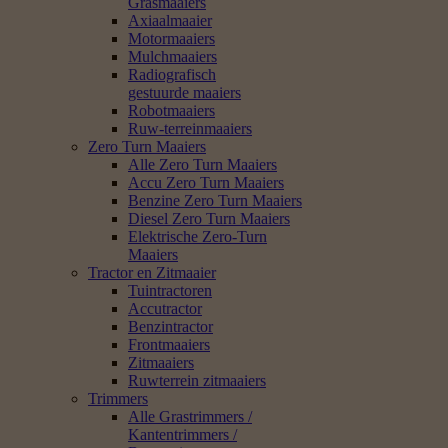
Grasmaaiers
Axiaalmaaier
Motormaaiers
Mulchmaaiers
Radiografisch
gestuurde maaiers
Robotmaaiers
Ruw-terreinmaaiers
Zero Turn Maaiers
Alle Zero Turn Maaiers
Accu Zero Turn Maaiers
Benzine Zero Turn Maaiers
Diesel Zero Turn Maaiers
Elektrische Zero-Turn
Maaiers
Tractor en Zitmaaier
Tuintractoren
Accutractor
Benzintractor
Frontmaaiers
Zitmaaiers
Ruwterrein zitmaaiers
Trimmers
Alle Grastrimmers /
Kantentrimmers /