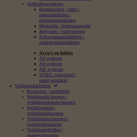
Verbruiksgoederen
Brandstoffen / oliën /
smeermiddelen /
reinigingsmiddelen
Motorolie / kettingzaagolie
Jerrycans / vulsystemen
Schoonmaakmiddelen /
onderhoudsmiddelen
Accu’s en laders
AP systeem
AS systeem
AK systeem
STIHL connected /
smart products
Veiligheidskleding
Bosjassen / werkshirts
Werkhandschoenen /
veiligheidshandschoenen
Werkbroeken /
veiligheidsbroeken
Veiligheidsschoenen /
veiligheidslaarzen
Veiligheidsbrillen /
oogbescherming