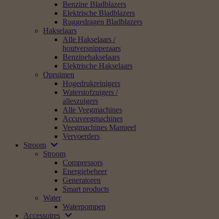
Benzine Bladblazers
Elektrische Bladblazers
Ruggedragen Bladblazers
Hakselaars
Alle Hakselaars /
houtversnipperaars
Benzinehakselaars
Elektrische Hakselaars
Opruimen
Hogedrukreinigers
Waterstofzuigers /
alleszuigers
Alle Veegmachines
Accuveegmachines
Veegmachines Manueel
Vervoerders
Stroom
Stroom
Compressors
Energiebeheer
Generatoren
Smart products
Water
Waterpompen
Accessoires