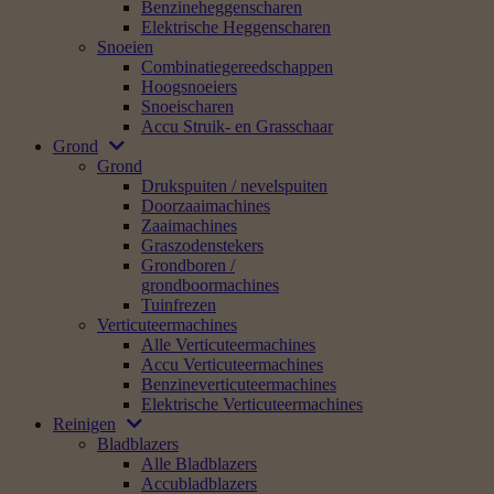
Benzineheggenscharen
Elektrische Heggenscharen
Snoeien
Combinatiegereedschappen
Hoogsnoeiers
Snoeischaren
Accu Struik- en Grasschaar
Grond
Grond
Drukspuiten / nevelspuiten
Doorzaaimachines
Zaaimachines
Graszodenstekers
Grondboren /
grondboormachines
Tuinfrezen
Verticuteermachines
Alle Verticuteermachines
Accu Verticuteermachines
Benzineverticuteermachines
Elektrische Verticuteermachines
Reinigen
Bladblazers
Alle Bladblazers
Accubladblazers