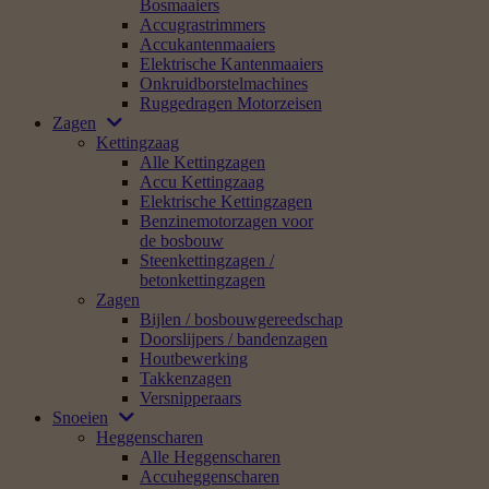
Bosmaaiers
Accugrastrimmers
Accukantenmaaiers
Elektrische Kantenmaaiers
Onkruidborstelmachines
Ruggedragen Motorzeisen
Zagen
Kettingzaag
Alle Kettingzagen
Accu Kettingzaag
Elektrische Kettingzagen
Benzinemotorzagen voor
de bosbouw
Steenkettingzagen /
betonkettingzagen
Zagen
Bijlen / bosbouwgereedschap
Doorslijpers / bandenzagen
Houtbewerking
Takkenzagen
Versnipperaars
Snoeien
Heggenscharen
Alle Heggenscharen
Accuheggenscharen