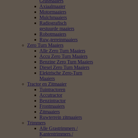
Grasmaaiers
Axiaalmaaier
Motormaaiers
Mulchmaaiers
Radiografisch
gestuurde maaiers
Robotmaaiers
Ruw-terreinmaaiers
Zero Turn Maaiers
Alle Zero Turn Maaiers
Accu Zero Turn Maaiers
Benzine Zero Turn Maaiers
Diesel Zero Turn Maaiers
Elektrische Zero-Turn
Maaiers
Tractor en Zitmaaier
Tuintractoren
Accutractor
Benzintractor
Frontmaaiers
Zitmaaiers
Ruwterrein zitmaaiers
Trimmers
Alle Grastrimmers /
Kantentrimmers /