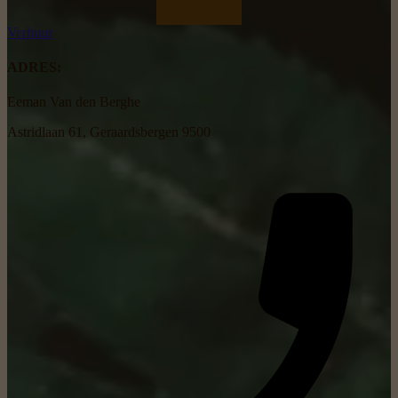
Verhuur
ADRES:
Eeman Van den Berghe
Astridlaan 61, Geraardsbergen 9500