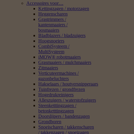
Accessoires voor…
Kettingzagen / motorzagen
Heggenscharen
Grastrimmers /
kantenmaaiers /
bosmaaiers
Bladblazers / bladzuigers
Hoogsnoeiers
CombiSysteem /
MultiSysteem
iMOW® robotmaaiers
Grasmaaiers / mulchmaaiers
Zitmaaiers
Verticuteermachines /
gazonbeluchters
Hakselaars / houtversnipperaars
Tuinfrezen / grondfrezen
Hogedrukreinigers
Alleszuigers / waterstofzuigers
Steenketttingzagen /
betonketttingzagen
Doorslijpers / bandenzagen
Grondboren
Snoeischaren / takkenscharen
/ takkenzagen / snoeizagen