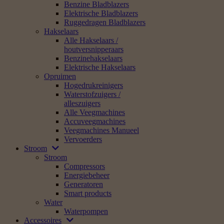
Benzine Bladblazers
Elektrische Bladblazers
Ruggedragen Bladblazers
Hakselaars
Alle Hakselaars /
houtversnipperaars
Benzinehakselaars
Elektrische Hakselaars
Opruimen
Hogedrukreinigers
Waterstofzuigers /
alleszuigers
Alle Veegmachines
Accuveegmachines
Veegmachines Manueel
Vervoerders
Stroom
Stroom
Compressors
Energiebeheer
Generatoren
Smart products
Water
Waterpompen
Accessoires