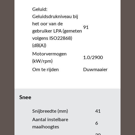
Geluid:
Geluidsdrukniveau bij
het oor van de
91
gebruiker LPA (gemeten
volgens ISO22868)
(dB(A))
Motorvermogen
1.0/2900
(kW/rpm)
Om te rijden
Duwmaaier
Snee
Snijbreedte (mm)
41
Aantal instelbare
6
maaihoogtes