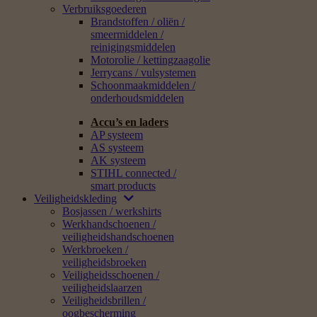
Verbruiksgoederen
Brandstoffen / oliën /
smeermiddelen /
reinigingsmiddelen
Motorolie / kettingzaagolie
Jerrycans / vulsystemen
Schoonmaakmiddelen /
onderhoudsmiddelen
Accu’s en laders
AP systeem
AS systeem
AK systeem
STIHL connected /
smart products
Veiligheidskleding
Bosjassen / werkshirts
Werkhandschoenen /
veiligheidshandschoenen
Werkbroeken /
veiligheidsbroeken
Veiligheidsschoenen /
veiligheidslaarzen
Veiligheidsbrillen /
oogbescherming