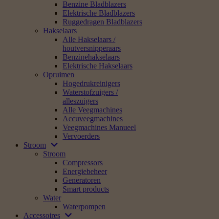
Benzine Bladblazers
Elektrische Bladblazers
Ruggedragen Bladblazers
Hakselaars
Alle Hakselaars /
houtversnipperaars
Benzinehakselaars
Elektrische Hakselaars
Opruimen
Hogedrukreinigers
Waterstofzuigers /
alleszuigers
Alle Veegmachines
Accuveegmachines
Veegmachines Manueel
Vervoerders
Stroom
Stroom
Compressors
Energiebeheer
Generatoren
Smart products
Water
Waterpompen
Accessoires