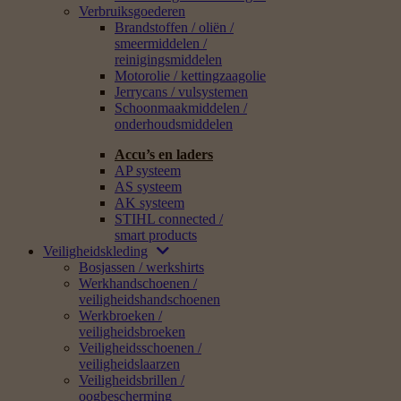
Verbruiksgoederen
Brandstoffen / oliën /
smeermiddelen /
reinigingsmiddelen
Motorolie / kettingzaagolie
Jerrycans / vulsystemen
Schoonmaakmiddelen /
onderhoudsmiddelen
Accu’s en laders
AP systeem
AS systeem
AK systeem
STIHL connected /
smart products
Veiligheidskleding
Bosjassen / werkshirts
Werkhandschoenen /
veiligheidshandschoenen
Werkbroeken /
veiligheidsbroeken
Veiligheidsschoenen /
veiligheidslaarzen
Veiligheidsbrillen /
oogbescherming