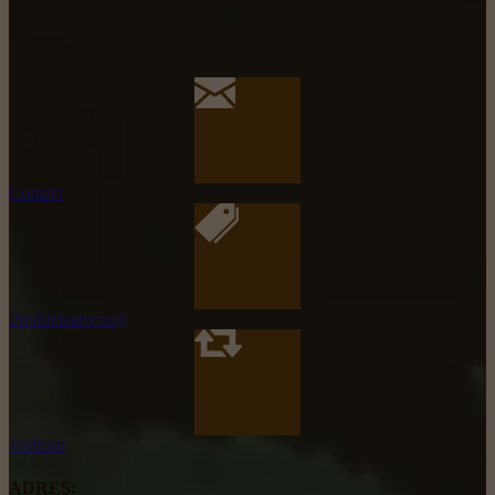
Contact
Productaanvraag
Verhuur
ADRES: