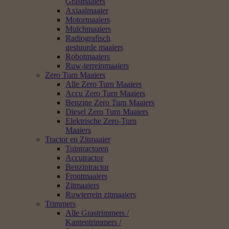
Grasmaaiers
Axiaalmaaier
Motormaaiers
Mulchmaaiers
Radiografisch
gestuurde maaiers
Robotmaaiers
Ruw-terreinmaaiers
Zero Turn Maaiers
Alle Zero Turn Maaiers
Accu Zero Turn Maaiers
Benzine Zero Turn Maaiers
Diesel Zero Turn Maaiers
Elektrische Zero-Turn
Maaiers
Tractor en Zitmaaier
Tuintractoren
Accutractor
Benzintractor
Frontmaaiers
Zitmaaiers
Ruwterrein zitmaaiers
Trimmers
Alle Grastrimmers /
Kantentrimmers /