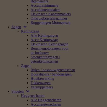
Bosmaaiers
Accugrastrimmers
Accukantenmaaiers
Elektrische Kantenmaaiers
Onkruidborstelmachines
Ruggedragen Motorzeisen
Zagen
Kettingzaag
Alle Kettingzagen
Accu Kettingzaag
Elektrische Kettingzagen
Benzinemotorzagen voor
de bosbouw
Steenkettingzagen /
betonkettingzagen
Zagen
Bijlen / bosbouwgereedschap
Doorslijpers / bandenzagen
Houtbewerking
Takkenzagen
Versnipperaars
Snoeien
Heggenscharen
Alle Heggenscharen
Accuheggenscharen