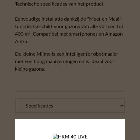
Technische specificaties van het product
Eenvoudige installatie dankzij de "Meet en Maai"-
functie. Geschikt voor gazons van alle vormen tot
400 m². Compatibel met smartphones en Amazon
Alexa.
De kleine Miimo is een intelligente robotmaaier
met een hoog maaivermogen en is ideaal voor
kleine gazons.