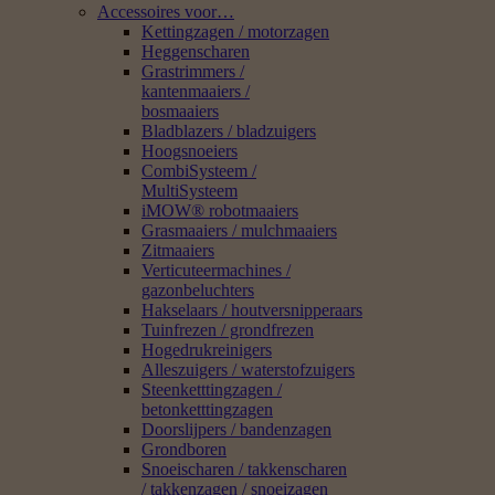
Accessoires voor…
Kettingzagen / motorzagen
Heggenscharen
Grastrimmers /
kantenmaaiers /
bosmaaiers
Bladblazers / bladzuigers
Hoogsnoeiers
CombiSysteem /
MultiSysteem
iMOW® robotmaaiers
Grasmaaiers / mulchmaaiers
Zitmaaiers
Verticuteermachines /
gazonbeluchters
Hakselaars / houtversnipperaars
Tuinfrezen / grondfrezen
Hogedrukreinigers
Alleszuigers / waterstofzuigers
Steenketttingzagen /
betonketttingzagen
Doorslijpers / bandenzagen
Grondboren
Snoeischaren / takkenscharen
/ takkenzagen / snoeizagen