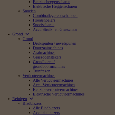
Benzineheggenscharen
Elektrische Heggenscharen
Snoeien
Combinatiegereedschappen
Hoogsnoeiers
Snoeischaren
Accu Struik- en Grasschaar
Grond
Grond
Drukspuiten / nevelspuiten
Doorzaaimachines
Zaaimachines
Graszodenstekers
Grondboren /
grondboormachines
Tuinfrezen
Verticuteermachines
Alle Verticuteermachines
Accu Verticuteermachines
Benzineverticuteermachines
Elektrische Verticuteermachines
Reinigen
Bladblazers
Alle Bladblazers
Accubladblazers