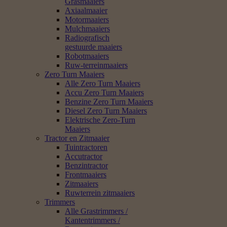
Grasmaaiers
Axiaalmaaier
Motormaaiers
Mulchmaaiers
Radiografisch
gestuurde maaiers
Robotmaaiers
Ruw-terreinmaaiers
Zero Turn Maaiers
Alle Zero Turn Maaiers
Accu Zero Turn Maaiers
Benzine Zero Turn Maaiers
Diesel Zero Turn Maaiers
Elektrische Zero-Turn
Maaiers
Tractor en Zitmaaier
Tuintractoren
Accutractor
Benzintractor
Frontmaaiers
Zitmaaiers
Ruwterrein zitmaaiers
Trimmers
Alle Grastrimmers /
Kantentrimmers /