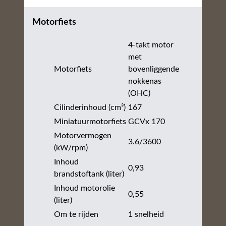
Motorfiets
4-takt motor
met
Motorfiets
bovenliggende
nokkenas
(OHC)
Cilinderinhoud (cm³)
167
Miniatuurmotorfiets
GCVx 170
Motorvermogen
3.6/3600
(kW/rpm)
Inhoud
0,93
brandstoftank (liter)
Inhoud motorolie
0,55
(liter)
Om te rijden
1 snelheid