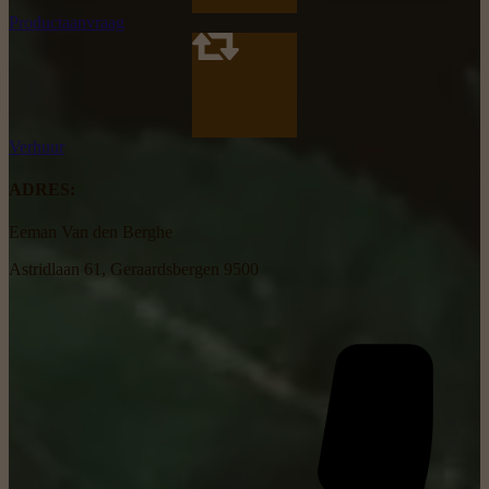
Productaanvraag
Verhuur
ADRES:
Eeman Van den Berghe
Astridlaan 61, Geraardsbergen 9500