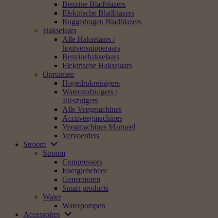
Benzine Bladblazers
Elektrische Bladblazers
Ruggedragen Bladblazers
Hakselaars
Alle Hakselaars /
houtversnipperaars
Benzinehakselaars
Elektrische Hakselaars
Opruimen
Hogedrukreinigers
Waterstofzuigers /
alleszuigers
Alle Veegmachines
Accuveegmachines
Veegmachines Manueel
Vervoerders
Stroom
Stroom
Compressors
Energiebeheer
Generatoren
Smart products
Water
Waterpompen
Accessoires