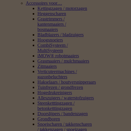
Accessoires voor…
Kettingzagen / motorzagen
Heggenscharen
Grastrimmers /
kantenmaaiers /
bosmaaiers
Bladblazers / bladzuigers
Hoogsnoeiers
CombiSysteem /
MultiSysteem
iMOW® robotmaaiers
Grasmaaiers / mulchmaaiers
Zitmaaiers
Verticuteermachines /
gazonbeluchters
Hakselaars / houtversnipperaars
Tuinfrezen / grondfrezen
Hogedrukreinigers
Alleszuigers / waterstofzuigers
Steenketttingzagen /
betonketttingzagen
Doorslijpers / bandenzagen
Grondboren
Snoeischaren / takkenscharen
/ takkenzagen / snoeizagen