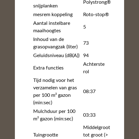
Polystrong®
snijplanken
mesrem koppeling
Roto-stop®
Aantal instelbare
5
maaihoogtes
Inhoud van de
73
grasopvangzak (liter)
Geluidsniveau (dB(A))
94
Achterste
Extra functies
rol
Tijd nodig voor het
verzamelen van gras
08:37
per 100 m² gazon
(min:sec)
Mulchduur per 100
03:33
m² gazon (min:sec)
Middelgroot
Tuingrootte
tot groot (>