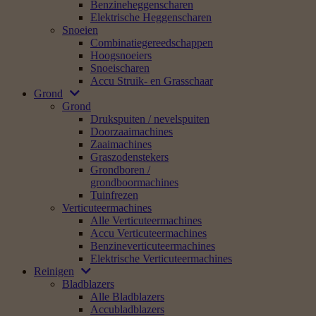
Benzineheggenscharen
Elektrische Heggenscharen
Snoeien
Combinatiegereedschappen
Hoogsnoeiers
Snoeischaren
Accu Struik- en Grasschaar
Grond
Grond
Drukspuiten / nevelspuiten
Doorzaaimachines
Zaaimachines
Graszodenstekers
Grondboren /
grondboormachines
Tuinfrezen
Verticuteermachines
Alle Verticuteermachines
Accu Verticuteermachines
Benzineverticuteermachines
Elektrische Verticuteermachines
Reinigen
Bladblazers
Alle Bladblazers
Accubladblazers