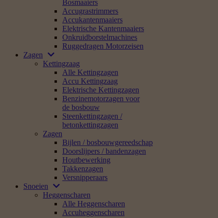
Bosmaaiers
Accugrastrimmers
Accukantenmaaiers
Elektrische Kantenmaaiers
Onkruidborstelmachines
Ruggedragen Motorzeisen
Zagen
Kettingzaag
Alle Kettingzagen
Accu Kettingzaag
Elektrische Kettingzagen
Benzinemotorzagen voor
de bosbouw
Steenkettingzagen /
betonkettingzagen
Zagen
Bijlen / bosbouwgereedschap
Doorslijpers / bandenzagen
Houtbewerking
Takkenzagen
Versnipperaars
Snoeien
Heggenscharen
Alle Heggenscharen
Accuheggenscharen