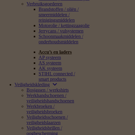
Verbruiksgoederen
Brandstoffen / oliën /
smeermiddelen /
reinigingsmiddelen
Motorolie / kettingzaagolie
Jerrycans / vulsystemen
Schoonmaakmiddelen /
onderhoudsmiddelen
Accu’s en laders
AP systeem
AS systeem
AK systeem
STIHL connected /
smart products
Veiligheidskleding
Bosjassen / werkshirts
Werkhandschoenen /
veiligheidshandschoenen
Werkbroeken /
veiligheidsbroeken
Veiligheidsschoenen /
veiligheidslaarzen
Veiligheidsbrillen /
oogbescherming