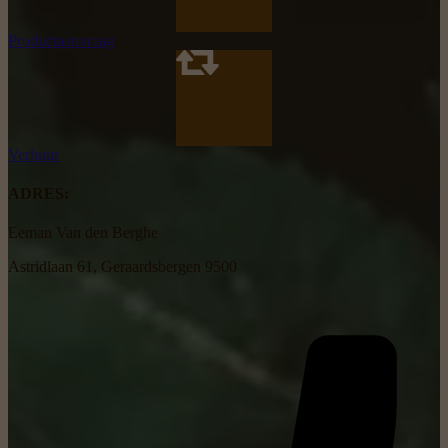
Productaanvraag
Verhuur
ADRES:
Eeman Van den Berghe
Astridlaan 61, Geraardsbergen 9500