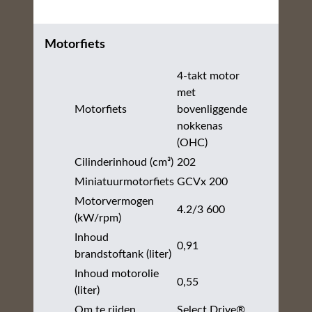
Motorfiets
4-takt motor
met
Motorfiets
bovenliggende
nokkenas
(OHC)
Cilinderinhoud (cm³)
202
Miniatuurmotorfiets
GCVx 200
Motorvermogen
4.2/3 600
(kW/rpm)
Inhoud
0,91
brandstoftank (liter)
Inhoud motorolie
0,55
(liter)
Om te rijden
Select Drive®