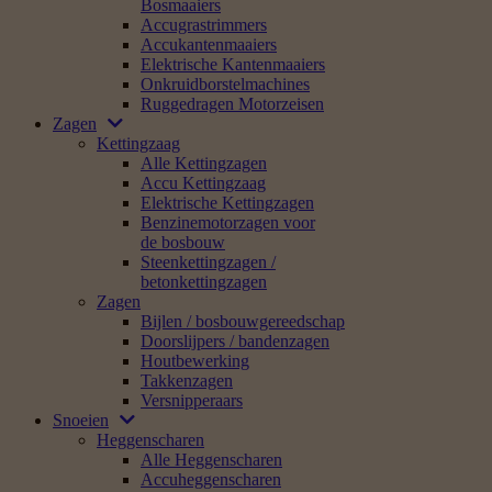
Bosmaaiers
Accugrastrimmers
Accukantenmaaiers
Elektrische Kantenmaaiers
Onkruidborstelmachines
Ruggedragen Motorzeisen
Zagen
Kettingzaag
Alle Kettingzagen
Accu Kettingzaag
Elektrische Kettingzagen
Benzinemotorzagen voor
de bosbouw
Steenkettingzagen /
betonkettingzagen
Zagen
Bijlen / bosbouwgereedschap
Doorslijpers / bandenzagen
Houtbewerking
Takkenzagen
Versnipperaars
Snoeien
Heggenscharen
Alle Heggenscharen
Accuheggenscharen