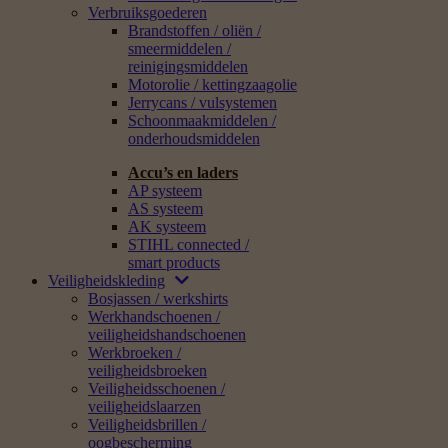
Verbruiksgoederen
Brandstoffen / oliën /
smeermiddelen /
reinigingsmiddelen
Motorolie / kettingzaagolie
Jerrycans / vulsystemen
Schoonmaakmiddelen /
onderhoudsmiddelen
Accu’s en laders
AP systeem
AS systeem
AK systeem
STIHL connected /
smart products
Veiligheidskleding
Bosjassen / werkshirts
Werkhandschoenen /
veiligheidshandschoenen
Werkbroeken /
veiligheidsbroeken
Veiligheidsschoenen /
veiligheidslaarzen
Veiligheidsbrillen /
oogbescherming