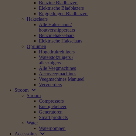
Benzine Bladblazers
Elektrische Bladblazers
Ruggedragen Bladblazers
Hakselaars
Alle Hakselaars /
houtversnipperaars
Benzinehakselaars
Elektrische Hakselaars
Opruimen
Hogedrukreinigers
Waterstofzuigers /
alleszuigers
Alle Veegmachines
Accuveegmachines
Veegmachines Manueel
Vervoerders
Stroom
Stroom
Compressors
Energiebeheer
Generatoren
Smart products
Water
Waterpompen
Accessoires