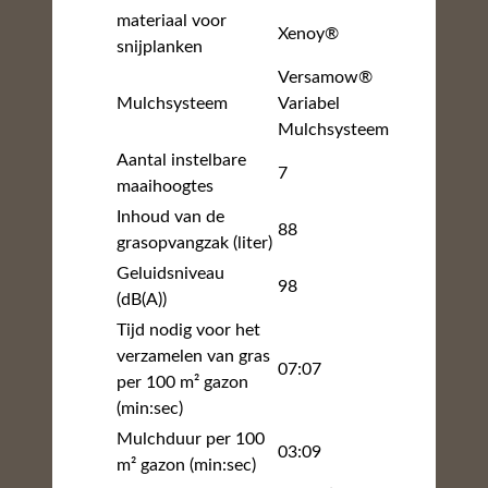
materiaal voor
Xenoy®
snijplanken
Versamow®
Mulchsysteem
Variabel
Mulchsysteem
Aantal instelbare
7
maaihoogtes
Inhoud van de
88
grasopvangzak (liter)
Geluidsniveau
98
(dB(A))
Tijd nodig voor het
verzamelen van gras
07:07
per 100 m² gazon
(min:sec)
Mulchduur per 100
03:09
m² gazon (min:sec)