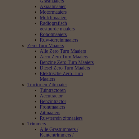
Grasmaaiers
Axiaalmaaier
Motormaaiers
Mulchmaaiers
Radiografisch
gestuurde maaiers
Robotmaaiers
Ruw-terreinmaaiers
Zero Turn Maaiers
Alle Zero Turn Maaiers
Accu Zero Turn Maaiers
Benzine Zero Turn Maaiers
Diesel Zero Turn Maaiers
Elektrische Zero-Turn
Maaiers
Tractor en Zitmaaier
Tuintractoren
Accutractor
Benzintractor
Frontmaaiers
Zitmaaiers
Ruwterrein zitmaaiers
Trimmers
Alle Grastrimmers /
Kantentrimmers /