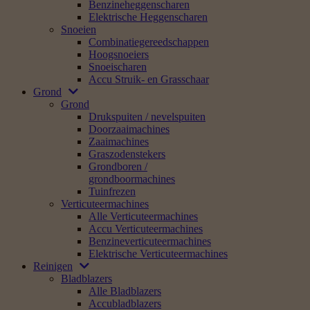
Benzineheggenscharen
Elektrische Heggenscharen
Snoeien
Combinatiegereedschappen
Hoogsnoeiers
Snoeischaren
Accu Struik- en Grasschaar
Grond
Grond
Drukspuiten / nevelspuiten
Doorzaaimachines
Zaaimachines
Graszodenstekers
Grondboren /
grondboormachines
Tuinfrezen
Verticuteermachines
Alle Verticuteermachines
Accu Verticuteermachines
Benzineverticuteermachines
Elektrische Verticuteermachines
Reinigen
Bladblazers
Alle Bladblazers
Accubladblazers