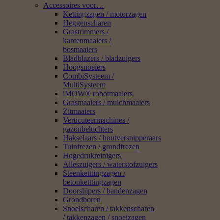
Accessoires voor…
Kettingzagen / motorzagen
Heggenscharen
Grastrimmers /
kantenmaaiers /
bosmaaiers
Bladblazers / bladzuigers
Hoogsnoeiers
CombiSysteem /
MultiSysteem
iMOW® robotmaaiers
Grasmaaiers / mulchmaaiers
Zitmaaiers
Verticuteermachines /
gazonbeluchters
Hakselaars / houtversnipperaars
Tuinfrezen / grondfrezen
Hogedrukreinigers
Alleszuigers / waterstofzuigers
Steenketttingzagen /
betonketttingzagen
Doorslijpers / bandenzagen
Grondboren
Snoeischaren / takkenscharen
/ takkenzagen / snoeizagen