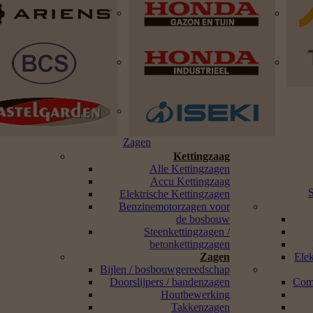
Zagen
Kettingzaag
Alle Kettingzagen
Accu Kettingzaag
Elektrische Kettingzagen
Benzinemotorzagen voor
de bosbouw
Steenkettingzagen /
betonkettingzagen
Zagen
Ele
Bijlen / bosbouwgereedschap
Doorslijpers / bandenzagen
Com
Houtbewerking
Takkenzagen