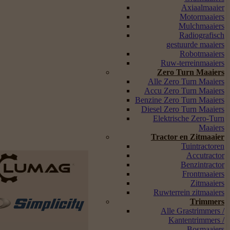
Axiaalmaaier
Motormaaiers
Mulchmaaiers
Radiografisch
gestuurde maaiers
Robotmaaiers
Ruw-terreinmaaiers
Zero Turn Maaiers
Alle Zero Turn Maaiers
Accu Zero Turn Maaiers
Benzine Zero Turn Maaiers
Diesel Zero Turn Maaiers
Elektrische Zero-Turn
Maaiers
Tractor en Zitmaaier
Tuintractoren
Accutractor
Benzintractor
Frontmaaiers
Zitmaaiers
Ruwterrein zitmaaiers
Trimmers
Alle Grastrimmers /
Kantentrimmers /
Bosmaaiers