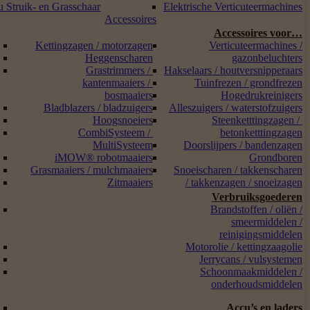
 Struik- en Grasschaar
Elektrische Verticuteermachines
Accessoires
Accessoires voor…
Kettingzagen / motorzagen
Verticuteermachines /
Heggenscharen
gazonbeluchters
Grastrimmers /
Hakselaars / houtversnipperaars
kantenmaaiers /
Tuinfrezen / grondfrezen
bosmaaiers
Hogedrukreinigers
Bladblazers / bladzuigers
Alleszuigers / waterstofzuigers
Hoogsnoeiers
Steenketttingzagen /
CombiSysteem /
betonketttingzagen
MultiSysteem
Doorslijpers / bandenzagen
iMOW® robotmaaiers
Grondboren
Grasmaaiers / mulchmaaiers
Snoeischaren / takkenscharen
Zitmaaiers
/ takkenzagen / snoeizagen
Verbruiksgoederen
Brandstoffen / oliën /
smeermiddelen /
reinigingsmiddelen
Motorolie / kettingzaagolie
Jerrycans / vulsystemen
Schoonmaakmiddelen /
onderhoudsmiddelen
Accu’s en laders