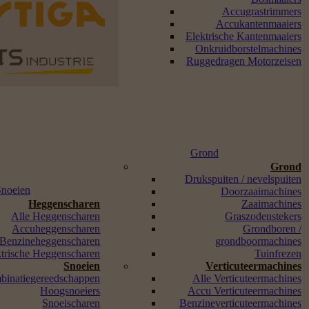
Accugrastrimmers
Accukantenmaaiers
Elektrische Kantenmaaiers
Onkruidborstelmachines
Ruggedragen Motorzeisen
Grond
Grond
Drukspuiten / nevelspuiten
Snoeien
Doorzaaimachines
Heggenscharen
Zaaimachines
Alle Heggenscharen
Graszodenstekers
Accuheggenscharen
Grondboren /
Benzineheggenscharen
grondboormachines
ktrische Heggenscharen
Tuinfrezen
Snoeien
Verticuteermachines
binatiegereedschappen
Alle Verticuteermachines
Hoogsnoeiers
Accu Verticuteermachines
Snoeischaren
Benzineverticuteermachines