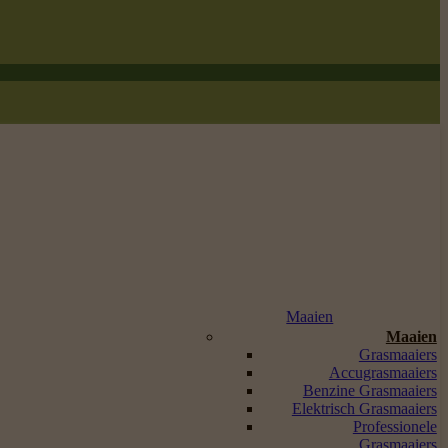
Maaien
Maaien
Grasmaaiers
Accugrasmaaiers
Benzine Grasmaaiers
Elektrisch Grasmaaiers
Professionele
Grasmaaiers