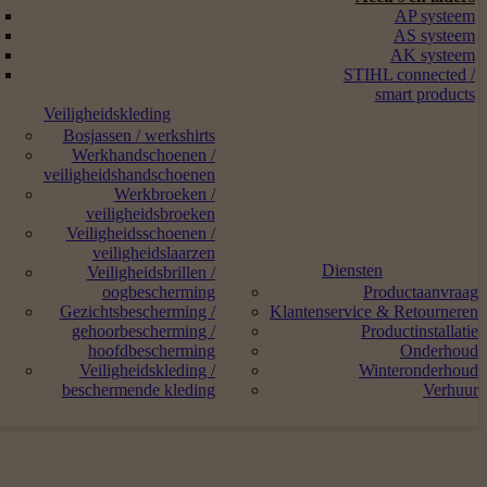
AP systeem
AS systeem
AK systeem
STIHL connected /
smart products
Veiligheidskleding
Bosjassen / werkshirts
Werkhandschoenen /
veiligheidshandschoenen
Werkbroeken /
veiligheidsbroeken
Veiligheidsschoenen /
veiligheidslaarzen
Diensten
Veiligheidsbrillen /
oogbescherming
Productaanvraag
Gezichtsbescherming /
Klantenservice & Retourneren
gehoorbescherming /
Productinstallatie
hoofdbescherming
Onderhoud
Veiligheidskleding /
Winteronderhoud
beschermende kleding
Verhuur