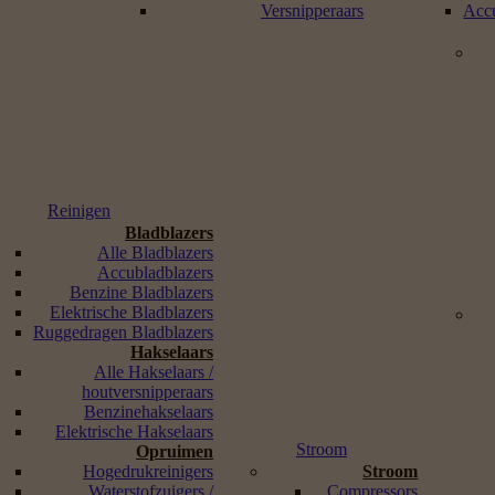
Versnipperaars
Accu
Reinigen
Bladblazers
Alle Bladblazers
Accubladblazers
Benzine Bladblazers
Elektrische Bladblazers
Ruggedragen Bladblazers
Hakselaars
Alle Hakselaars /
houtversnipperaars
Benzinehakselaars
Elektrische Hakselaars
Stroom
Opruimen
Hogedrukreinigers
Stroom
Waterstofzuigers /
Compressors