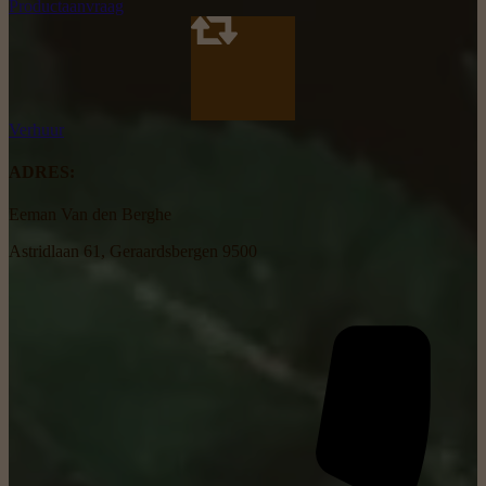
Productaanvraag
Verhuur
ADRES:
Eeman Van den Berghe
Astridlaan 61, Geraardsbergen 9500