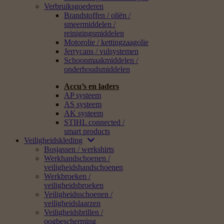
Verbruiksgoederen
Brandstoffen / oliën /
smeermiddelen /
reinigingsmiddelen
Motorolie / kettingzaagolie
Jerrycans / vulsystemen
Schoonmaakmiddelen /
onderhoudsmiddelen
Accu’s en laders
AP systeem
AS systeem
AK systeem
STIHL connected /
smart products
Veiligheidskleding
Bosjassen / werkshirts
Werkhandschoenen /
veiligheidshandschoenen
Werkbroeken /
veiligheidsbroeken
Veiligheidsschoenen /
veiligheidslaarzen
Veiligheidsbrillen /
oogbescherming