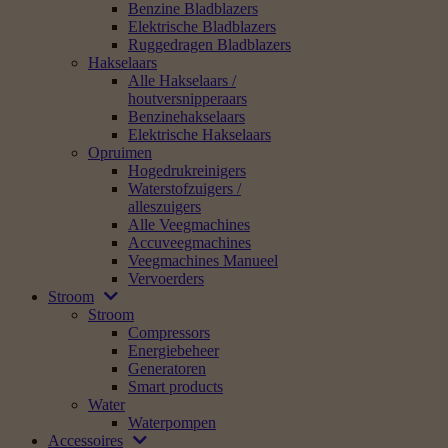
Benzine Bladblazers
Elektrische Bladblazers
Ruggedragen Bladblazers
Hakselaars
Alle Hakselaars /
houtversnipperaars
Benzinehakselaars
Elektrische Hakselaars
Opruimen
Hogedrukreinigers
Waterstofzuigers /
alleszuigers
Alle Veegmachines
Accuveegmachines
Veegmachines Manueel
Vervoerders
Stroom
Stroom
Compressors
Energiebeheer
Generatoren
Smart products
Water
Waterpompen
Accessoires