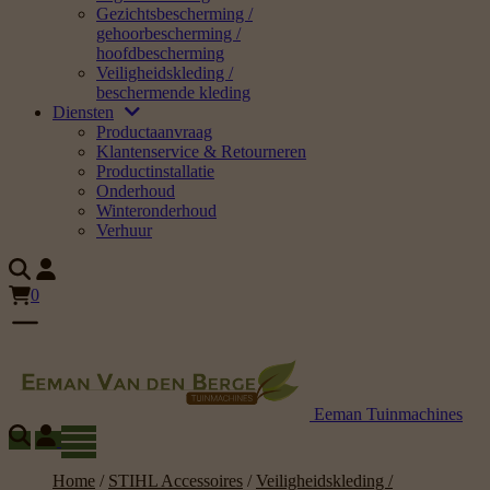
Gezichtsbescherming /
gehoorbescherming /
hoofdbescherming
Veiligheidskleding /
beschermende kleding
Diensten
Productaanvraag
Klantenservice & Retourneren
Productinstallatie
Onderhoud
Winteronderhoud
Verhuur
0
Eeman Tuinmachines
Home
/
STIHL Accessoires
/
Veiligheidskleding /