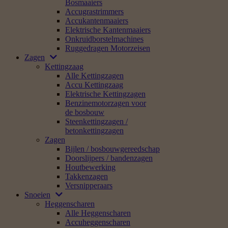
Bosmaaiers
Accugrastrimmers
Accukantenmaaiers
Elektrische Kantenmaaiers
Onkruidborstelmachines
Ruggedragen Motorzeisen
Zagen
Kettingzaag
Alle Kettingzagen
Accu Kettingzaag
Elektrische Kettingzagen
Benzinemotorzagen voor
de bosbouw
Steenkettingzagen /
betonkettingzagen
Zagen
Bijlen / bosbouwgereedschap
Doorslijpers / bandenzagen
Houtbewerking
Takkenzagen
Versnipperaars
Snoeien
Heggenscharen
Alle Heggenscharen
Accuheggenscharen