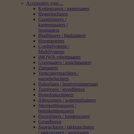
Accessoires voor…
Kettingzagen / motorzagen
Heggenscharen
Grastrimmers /
kantenmaaiers /
bosmaaiers
Bladblazers / bladzuigers
Hoogsnoeiers
CombiSysteem /
MultiSysteem
iMOW® robotmaaiers
Grasmaaiers / mulchmaaiers
Zitmaaiers
Verticuteermachines /
gazonbeluchters
Hakselaars / houtversnipperaars
Tuinfrezen / grondfrezen
Hogedrukreinigers
Alleszuigers / waterstofzuigers
Steenketttingzagen /
betonketttingzagen
Doorslijpers / bandenzagen
Grondboren
Snoeischaren / takkenscharen
/ takkenzagen / snoeizagen