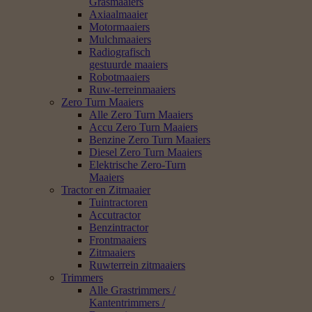
Grasmaaiers
Axiaalmaaier
Motormaaiers
Mulchmaaiers
Radiografisch
gestuurde maaiers
Robotmaaiers
Ruw-terreinmaaiers
Zero Turn Maaiers
Alle Zero Turn Maaiers
Accu Zero Turn Maaiers
Benzine Zero Turn Maaiers
Diesel Zero Turn Maaiers
Elektrische Zero-Turn
Maaiers
Tractor en Zitmaaier
Tuintractoren
Accutractor
Benzintractor
Frontmaaiers
Zitmaaiers
Ruwterrein zitmaaiers
Trimmers
Alle Grastrimmers /
Kantentrimmers /