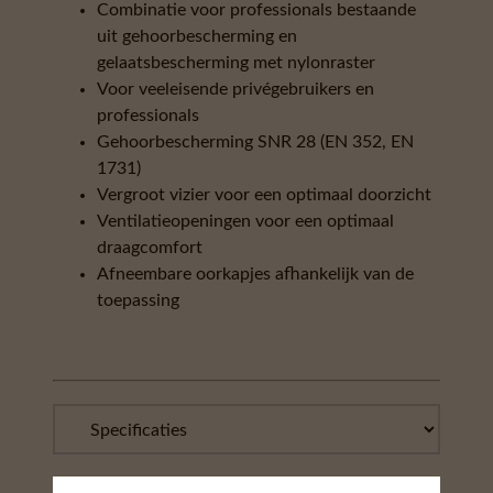
Combinatie voor professionals bestaande
uit gehoorbescherming en
gelaatsbescherming met nylonraster
Voor veeleisende privégebruikers en
professionals
Gehoorbescherming SNR 28 (EN 352, EN
1731)
Vergroot vizier voor een optimaal doorzicht
Ventilatieopeningen voor een optimaal
draagcomfort
Afneembare oorkapjes afhankelijk van de
toepassing