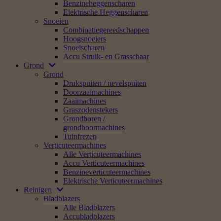
Benzineheggenscharen
Elektrische Heggenscharen
Snoeien
Combinatiegereedschappen
Hoogsnoeiers
Snoeischaren
Accu Struik- en Grasschaar
Grond
Grond
Drukspuiten / nevelspuiten
Doorzaaimachines
Zaaimachines
Graszodenstekers
Grondboren /
grondboormachines
Tuinfrezen
Verticuteermachines
Alle Verticuteermachines
Accu Verticuteermachines
Benzineverticuteermachines
Elektrische Verticuteermachines
Reinigen
Bladblazers
Alle Bladblazers
Accubladblazers