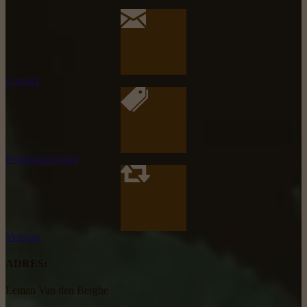
Contact
Productaanvraag
Verhuur
ADRES:
Eeman Van den Berghe