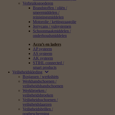
Verbruiksgoederen
Brandstoffen / oliën /
smeermiddelen /
reinigingsmiddelen
Motorolie / kettingzaagolie
Jerrycans / vulsystemen
Schoonmaakmiddelen /
onderhoudsmiddelen
Accu’s en laders
AP systeem
AS systeem
AK systeem
STIHL connected /
smart products
Veiligheidskleding
Bosjassen / werkshirts
Werkhandschoenen /
veiligheidshandschoenen
Werkbroeken /
veiligheidsbroeken
Veiligheidsschoenen /
veiligheidslaarzen
Veiligheidsbrillen /
oogbescherming