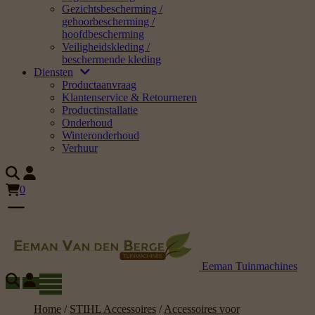
Gezichtsbescherming /
gehoorbescherming /
hoofdbescherming
Veiligheidskleding /
beschermende kleding
Diensten
Productaanvraag
Klantenservice & Retourneren
Productinstallatie
Onderhoud
Winteronderhoud
Verhuur
0
Eeman Tuinmachines
Home
/
STIHL Accessoires
/
Accessoires voor