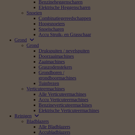
Benzineheggenscharen
Elektrische Heggenscharen
Snoeien
Combinatiegereedschappen
Hoogsnoeiers
Snoeischaren
Accu Struik- en Grasschaar
Grond
Grond
Drukspuiten / nevelspuiten
Doorzaaimachines
Zaaimachines
Graszodenstekers
Grondboren /
grondboormachines
Tuinfrezen
Verticuteermachines
Alle Verticuteermachines
Accu Verticuteermachines
Benzineverticuteermachines
Elektrische Verticuteermachines
Reinigen
Bladblazers
Alle Bladblazers
Accubladblazers