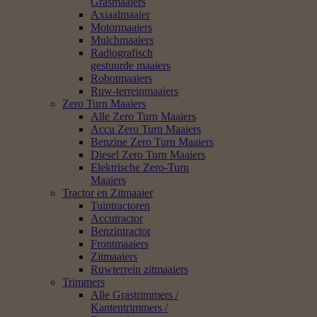
Grasmaaiers
Axiaalmaaier
Motormaaiers
Mulchmaaiers
Radiografisch
gestuurde maaiers
Robotmaaiers
Ruw-terreinmaaiers
Zero Turn Maaiers
Alle Zero Turn Maaiers
Accu Zero Turn Maaiers
Benzine Zero Turn Maaiers
Diesel Zero Turn Maaiers
Elektrische Zero-Turn
Maaiers
Tractor en Zitmaaier
Tuintractoren
Accutractor
Benzintractor
Frontmaaiers
Zitmaaiers
Ruwterrein zitmaaiers
Trimmers
Alle Grastrimmers /
Kantentrimmers /