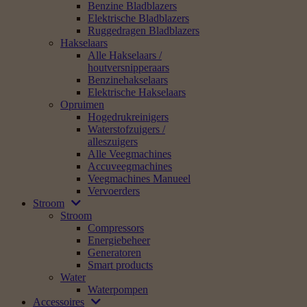
Benzine Bladblazers
Elektrische Bladblazers
Ruggedragen Bladblazers
Hakselaars
Alle Hakselaars /
houtversnipperaars
Benzinehakselaars
Elektrische Hakselaars
Opruimen
Hogedrukreinigers
Waterstofzuigers /
alleszuigers
Alle Veegmachines
Accuveegmachines
Veegmachines Manueel
Vervoerders
Stroom
Stroom
Compressors
Energiebeheer
Generatoren
Smart products
Water
Waterpompen
Accessoires