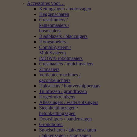
Accessoires voor…
Kettingzagen / motorzagen
Heggenscharen
Grastrimmers /
kantenmaaiers /
bosmaaiers
Bladblazers / bladzuigers
Hoogsnoeiers
CombiSysteem /
MultiSysteem
iMOW® robotmaaiers
Grasmaaiers / mulchmaaiers
Zitmaaiers
Verticuteermachines /
gazonbeluchters
Hakselaars / houtversnipperaars
Tuinfrezen / grondfrezen
Hogedrukreinigers
Alleszuigers / waterstofzuigers
Steenketttingzagen /
betonketttingzagen
Doorslijpers / bandenzagen
Grondboren
Snoeischaren / takkenscharen
/ takkenzagen / snoeizagen