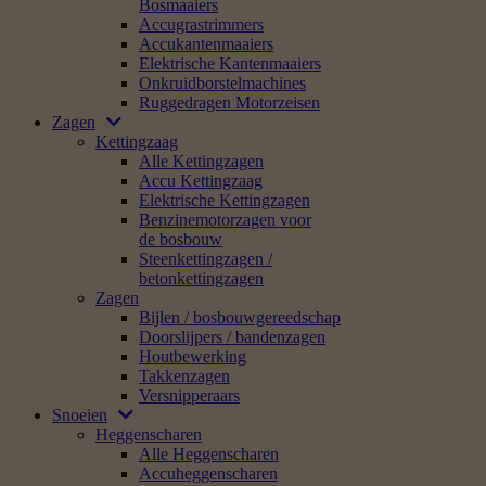
Bosmaaiers
Accugrastrimmers
Accukantenmaaiers
Elektrische Kantenmaaiers
Onkruidborstelmachines
Ruggedragen Motorzeisen
Zagen
Kettingzaag
Alle Kettingzagen
Accu Kettingzaag
Elektrische Kettingzagen
Benzinemotorzagen voor
de bosbouw
Steenkettingzagen /
betonkettingzagen
Zagen
Bijlen / bosbouwgereedschap
Doorslijpers / bandenzagen
Houtbewerking
Takkenzagen
Versnipperaars
Snoeien
Heggenscharen
Alle Heggenscharen
Accuheggenscharen