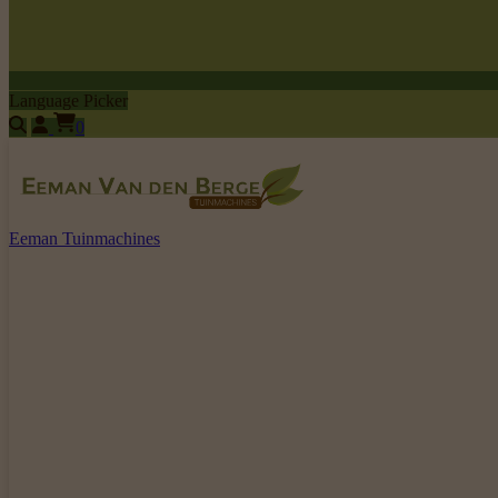
Language Picker
0
Eeman Tuinmachines