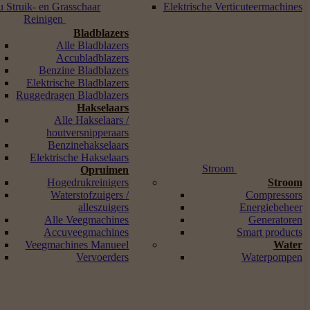
 Struik- en Grasschaar
Elektrische Verticuteermachines
Reinigen
Bladblazers
Alle Bladblazers
Accubladblazers
Benzine Bladblazers
Elektrische Bladblazers
Ruggedragen Bladblazers
Hakselaars
Alle Hakselaars /
houtversnipperaars
Benzinehakselaars
Elektrische Hakselaars
Stroom
Opruimen
Hogedrukreinigers
Stroom
Waterstofzuigers /
Compressors
alleszuigers
Energiebeheer
Alle Veegmachines
Generatoren
Accuveegmachines
Smart products
Veegmachines Manueel
Water
Vervoerders
Waterpompen