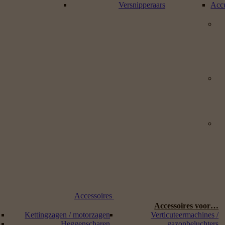
Versnipperaars
Accu
Accessoires
Accessoires voor…
Kettingzagen / motorzagen
Verticuteermachines /
Heggenscharen
gazonbeluchters