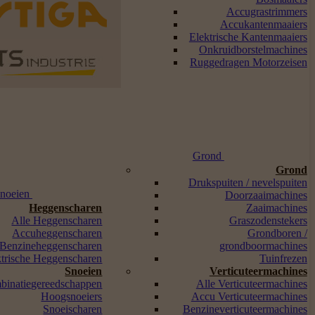
Accugrastrimmers
Accukantenmaaiers
Elektrische Kantenmaaiers
Onkruidborstelmachines
Ruggedragen Motorzeisen
Grond
Grond
Drukspuiten / nevelspuiten
noeien
Doorzaaimachines
Heggenscharen
Zaaimachines
Alle Heggenscharen
Graszodenstekers
Accuheggenscharen
Grondboren /
Benzineheggenscharen
grondboormachines
ktrische Heggenscharen
Tuinfrezen
Snoeien
Verticuteermachines
binatiegereedschappen
Alle Verticuteermachines
Hoogsnoeiers
Accu Verticuteermachines
Snoeischaren
Benzineverticuteermachines