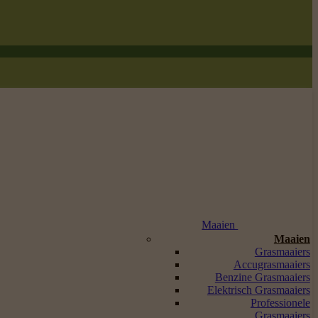
Maaien
Maaien
Grasmaaiers
Accugrasmaaiers
Benzine Grasmaaiers
Elektrisch Grasmaaiers
Professionele
Grasmaaiers