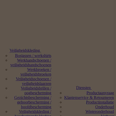
Veiligheidskleding
Bosjassen / werkshirts
Werkhandschoenen /
veiligheidshandschoenen
Werkbroeken /
veiligheidsbroeken
Veiligheidsschoenen /
veiligheidslaarzen
Diensten
Veiligheidsbrillen /
oogbescherming
Productaanvraag
Gezichtsbescherming /
Klantenservice & Retourneren
gehoorbescherming /
Productinstallatie
hoofdbescherming
Onderhoud
Veiligheidskleding /
Winteronderhoud