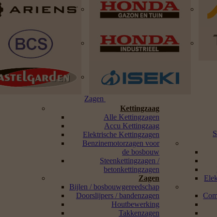
Zagen
Kettingzaag
Alle Kettingzagen
Accu Kettingzaag
S
Elektrische Kettingzagen
Benzinemotorzagen voor
de bosbouw
Steenkettingzagen /
betonkettingzagen
Zagen
Ele
Bijlen / bosbouwgereedschap
Doorslijpers / bandenzagen
Com
Houtbewerking
Takkenzagen