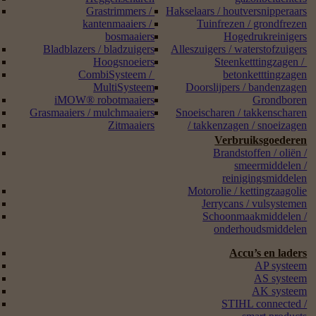
Grastrimmers /
Hakselaars / houtversnipperaars
kantenmaaiers /
Tuinfrezen / grondfrezen
bosmaaiers
Hogedrukreinigers
Bladblazers / bladzuigers
Alleszuigers / waterstofzuigers
Hoogsnoeiers
Steenketttingzagen /
CombiSysteem /
betonketttingzagen
MultiSysteem
Doorslijpers / bandenzagen
iMOW® robotmaaiers
Grondboren
Grasmaaiers / mulchmaaiers
Snoeischaren / takkenscharen
Zitmaaiers
/ takkenzagen / snoeizagen
Verbruiksgoederen
Brandstoffen / oliën /
smeermiddelen /
reinigingsmiddelen
Motorolie / kettingzaagolie
Jerrycans / vulsystemen
Schoonmaakmiddelen /
onderhoudsmiddelen
Accu’s en laders
AP systeem
AS systeem
AK systeem
STIHL connected /