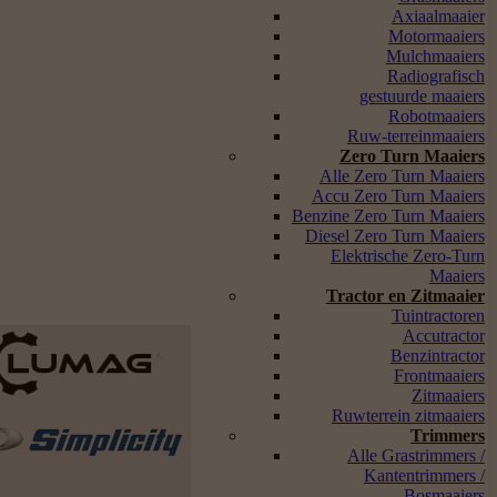
Axiaalmaaier
Motormaaiers
Mulchmaaiers
Radiografisch
gestuurde maaiers
Robotmaaiers
Ruw-terreinmaaiers
Zero Turn Maaiers
Alle Zero Turn Maaiers
Accu Zero Turn Maaiers
Benzine Zero Turn Maaiers
Diesel Zero Turn Maaiers
Elektrische Zero-Turn
Maaiers
Tractor en Zitmaaier
Tuintractoren
Accutractor
Benzintractor
Frontmaaiers
Zitmaaiers
Ruwterrein zitmaaiers
Trimmers
Alle Grastrimmers /
Kantentrimmers /
Bosmaaiers