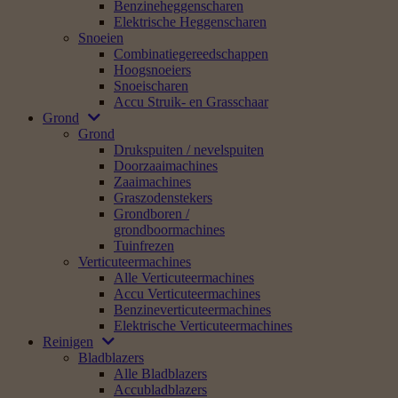
Benzineheggenscharen
Elektrische Heggenscharen
Snoeien
Combinatiegereedschappen
Hoogsnoeiers
Snoeischaren
Accu Struik- en Grasschaar
Grond
Grond
Drukspuiten / nevelspuiten
Doorzaaimachines
Zaaimachines
Graszodenstekers
Grondboren /
grondboormachines
Tuinfrezen
Verticuteermachines
Alle Verticuteermachines
Accu Verticuteermachines
Benzineverticuteermachines
Elektrische Verticuteermachines
Reinigen
Bladblazers
Alle Bladblazers
Accubladblazers