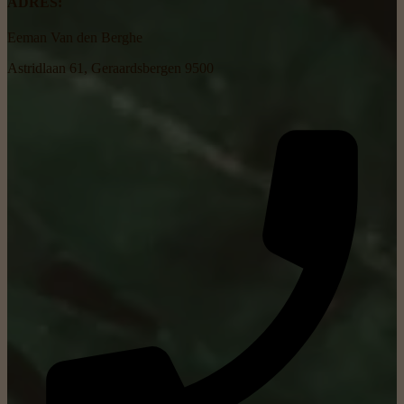
ADRES:
Eeman Van den Berghe
Astridlaan 61, Geraardsbergen 9500