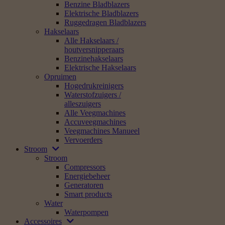
Benzine Bladblazers
Elektrische Bladblazers
Ruggedragen Bladblazers
Hakselaars
Alle Hakselaars /
houtversnipperaars
Benzinehakselaars
Elektrische Hakselaars
Opruimen
Hogedrukreinigers
Waterstofzuigers /
alleszuigers
Alle Veegmachines
Accuveegmachines
Veegmachines Manueel
Vervoerders
Stroom
Stroom
Compressors
Energiebeheer
Generatoren
Smart products
Water
Waterpompen
Accessoires