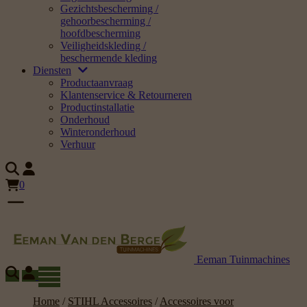
Gezichtsbescherming /
gehoorbescherming /
hoofdbescherming
Veiligheidskleding /
beschermende kleding
Diensten
Productaanvraag
Klantenservice & Retourneren
Productinstallatie
Onderhoud
Winteronderhoud
Verhuur
0
Eeman Tuinmachines
Home
/
STIHL Accessoires
/
Accessoires voor