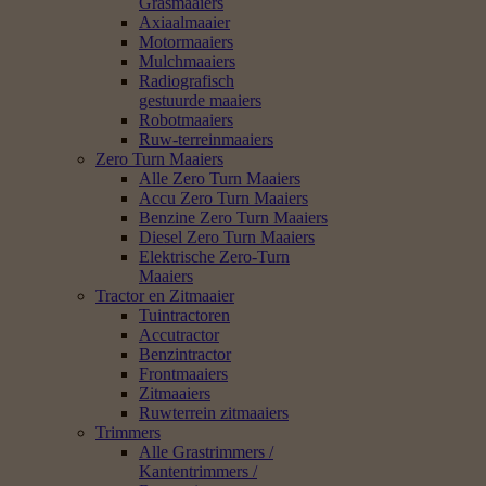
Grasmaaiers
Axiaalmaaier
Motormaaiers
Mulchmaaiers
Radiografisch
gestuurde maaiers
Robotmaaiers
Ruw-terreinmaaiers
Zero Turn Maaiers
Alle Zero Turn Maaiers
Accu Zero Turn Maaiers
Benzine Zero Turn Maaiers
Diesel Zero Turn Maaiers
Elektrische Zero-Turn
Maaiers
Tractor en Zitmaaier
Tuintractoren
Accutractor
Benzintractor
Frontmaaiers
Zitmaaiers
Ruwterrein zitmaaiers
Trimmers
Alle Grastrimmers /
Kantentrimmers /