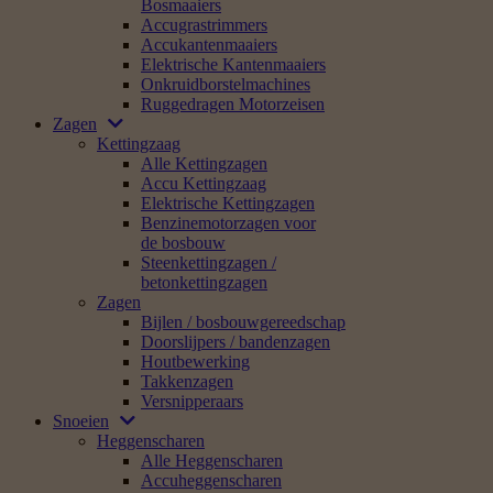
Bosmaaiers
Accugrastrimmers
Accukantenmaaiers
Elektrische Kantenmaaiers
Onkruidborstelmachines
Ruggedragen Motorzeisen
Zagen
Kettingzaag
Alle Kettingzagen
Accu Kettingzaag
Elektrische Kettingzagen
Benzinemotorzagen voor
de bosbouw
Steenkettingzagen /
betonkettingzagen
Zagen
Bijlen / bosbouwgereedschap
Doorslijpers / bandenzagen
Houtbewerking
Takkenzagen
Versnipperaars
Snoeien
Heggenscharen
Alle Heggenscharen
Accuheggenscharen