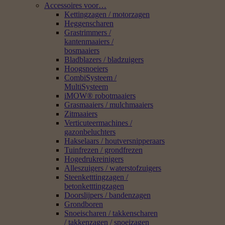
Accessoires voor…
Kettingzagen / motorzagen
Heggenscharen
Grastrimmers /
kantenmaaiers /
bosmaaiers
Bladblazers / bladzuigers
Hoogsnoeiers
CombiSysteem /
MultiSysteem
iMOW® robotmaaiers
Grasmaaiers / mulchmaaiers
Zitmaaiers
Verticuteermachines /
gazonbeluchters
Hakselaars / houtversnipperaars
Tuinfrezen / grondfrezen
Hogedrukreinigers
Alleszuigers / waterstofzuigers
Steenketttingzagen /
betonketttingzagen
Doorslijpers / bandenzagen
Grondboren
Snoeischaren / takkenscharen
/ takkenzagen / snoeizagen