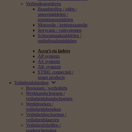
Verbruiksgoederen
Brandstoffen / oliën /
smeermiddelen /
reinigingsmiddelen
Motorolie / kettingzaagolie
Jerrycans / vulsystemen
Schoonmaakmiddelen /
onderhoudsmiddelen
Accu’s en laders
AP systeem
AS systeem
AK systeem
STIHL connected /
smart products
Veiligheidskleding
Bosjassen / werkshirts
Werkhandschoenen /
veiligheidshandschoenen
Werkbroeken /
veiligheidsbroeken
Veiligheidsschoenen /
veiligheidslaarzen
Veiligheidsbrillen /
oogbescherming