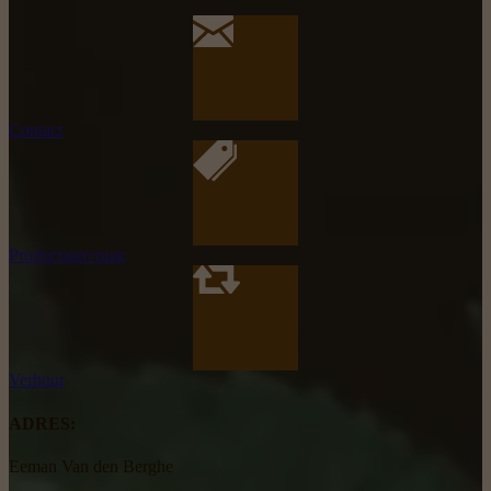
Contact
Productaanvraag
Verhuur
ADRES:
Eeman Van den Berghe