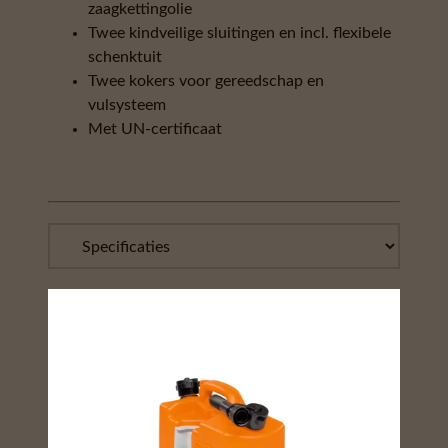
zaagkettingolie
Twee kindveilige sluitingen en incl. flexibele
schenktuit
Twee kokers voor gereedschap en
vulsysteem
Met UN-certificaat