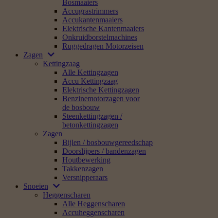
Bosmaaiers
Accugrastrimmers
Accukantenmaaiers
Elektrische Kantenmaaiers
Onkruidborstelmachines
Ruggedragen Motorzeisen
Zagen
Kettingzaag
Alle Kettingzagen
Accu Kettingzaag
Elektrische Kettingzagen
Benzinemotorzagen voor
de bosbouw
Steenkettingzagen /
betonkettingzagen
Zagen
Bijlen / bosbouwgereedschap
Doorslijpers / bandenzagen
Houtbewerking
Takkenzagen
Versnipperaars
Snoeien
Heggenscharen
Alle Heggenscharen
Accuheggenscharen