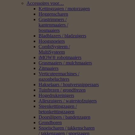
Accessoires voor…
Kettingzagen / motorzagen
Heggenscharen
Grastrimmers /
kantenmaaiers /
bosmaaiers
Bladblazers / bladzuigers
Hoogsnoeiers
CombiSysteem /
MultiSysteem
iMOW® robotmaaiers
Grasmaaiers / mulchmaaiers
Zitmaaiers
Verticuteermachines /
gazonbeluchters
Hakselaars / houtversnipperaars
Tuinfrezen / grondfrezen
Hogedrukreinigers
Alleszuigers / waterstofzuigers
Steenketttingzagen /
betonketttingzagen
Doorslijpers / bandenzagen
Grondboren
Snoeischaren / takkenscharen
/ takkenzagen / snoeizagen