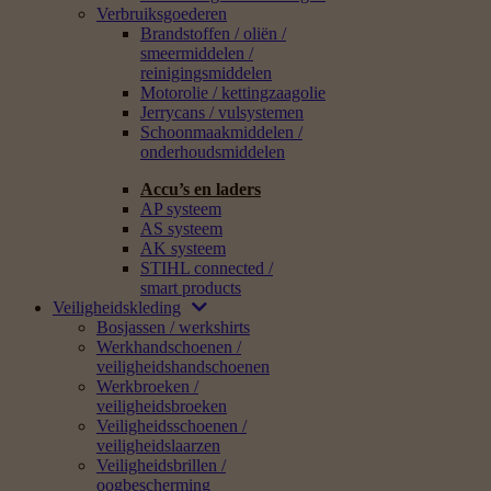
Verbruiksgoederen
Brandstoffen / oliën /
smeermiddelen /
reinigingsmiddelen
Motorolie / kettingzaagolie
Jerrycans / vulsystemen
Schoonmaakmiddelen /
onderhoudsmiddelen
Accu’s en laders
AP systeem
AS systeem
AK systeem
STIHL connected /
smart products
Veiligheidskleding
Bosjassen / werkshirts
Werkhandschoenen /
veiligheidshandschoenen
Werkbroeken /
veiligheidsbroeken
Veiligheidsschoenen /
veiligheidslaarzen
Veiligheidsbrillen /
oogbescherming