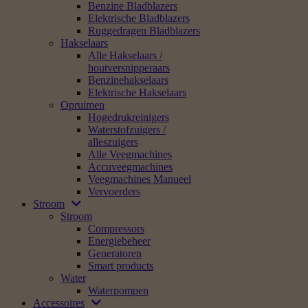
Benzine Bladblazers
Elektrische Bladblazers
Ruggedragen Bladblazers
Hakselaars
Alle Hakselaars /
houtversnipperaars
Benzinehakselaars
Elektrische Hakselaars
Opruimen
Hogedrukreinigers
Waterstofzuigers /
alleszuigers
Alle Veegmachines
Accuveegmachines
Veegmachines Manueel
Vervoerders
Stroom
Stroom
Compressors
Energiebeheer
Generatoren
Smart products
Water
Waterpompen
Accessoires