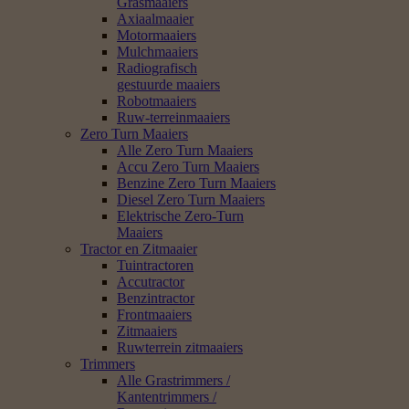
Grasmaaiers
Axiaalmaaier
Motormaaiers
Mulchmaaiers
Radiografisch
gestuurde maaiers
Robotmaaiers
Ruw-terreinmaaiers
Zero Turn Maaiers
Alle Zero Turn Maaiers
Accu Zero Turn Maaiers
Benzine Zero Turn Maaiers
Diesel Zero Turn Maaiers
Elektrische Zero-Turn
Maaiers
Tractor en Zitmaaier
Tuintractoren
Accutractor
Benzintractor
Frontmaaiers
Zitmaaiers
Ruwterrein zitmaaiers
Trimmers
Alle Grastrimmers /
Kantentrimmers /