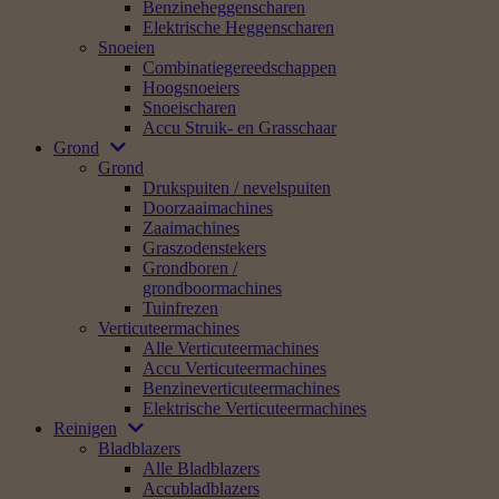
Benzineheggenscharen
Elektrische Heggenscharen
Snoeien
Combinatiegereedschappen
Hoogsnoeiers
Snoeischaren
Accu Struik- en Grasschaar
Grond
Grond
Drukspuiten / nevelspuiten
Doorzaaimachines
Zaaimachines
Graszodenstekers
Grondboren /
grondboormachines
Tuinfrezen
Verticuteermachines
Alle Verticuteermachines
Accu Verticuteermachines
Benzineverticuteermachines
Elektrische Verticuteermachines
Reinigen
Bladblazers
Alle Bladblazers
Accubladblazers