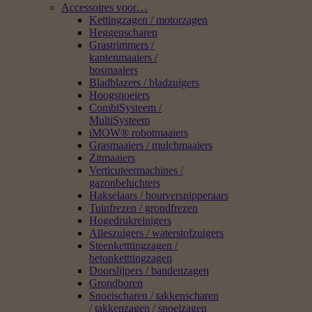
Accessoires voor…
Kettingzagen / motorzagen
Heggenscharen
Grastrimmers /
kantenmaaiers /
bosmaaiers
Bladblazers / bladzuigers
Hoogsnoeiers
CombiSysteem /
MultiSysteem
iMOW® robotmaaiers
Grasmaaiers / mulchmaaiers
Zitmaaiers
Verticuteermachines /
gazonbeluchters
Hakselaars / houtversnipperaars
Tuinfrezen / grondfrezen
Hogedrukreinigers
Alleszuigers / waterstofzuigers
Steenketttingzagen /
betonketttingzagen
Doorslijpers / bandenzagen
Grondboren
Snoeischaren / takkenscharen
/ takkenzagen / snoeizagen