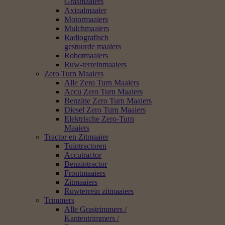
Grasmaaiers
Axiaalmaaier
Motormaaiers
Mulchmaaiers
Radiografisch
gestuurde maaiers
Robotmaaiers
Ruw-terreinmaaiers
Zero Turn Maaiers
Alle Zero Turn Maaiers
Accu Zero Turn Maaiers
Benzine Zero Turn Maaiers
Diesel Zero Turn Maaiers
Elektrische Zero-Turn
Maaiers
Tractor en Zitmaaier
Tuintractoren
Accutractor
Benzintractor
Frontmaaiers
Zitmaaiers
Ruwterrein zitmaaiers
Trimmers
Alle Grastrimmers /
Kantentrimmers /