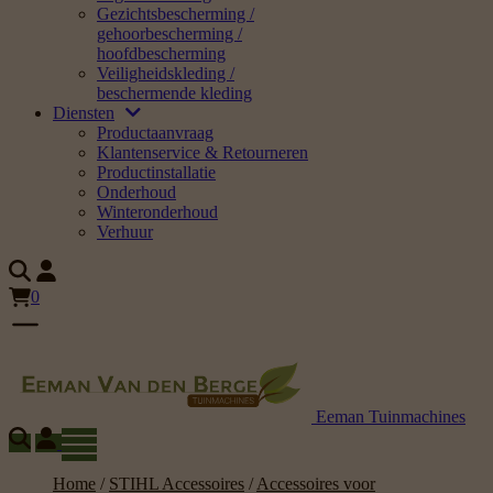
Gezichtsbescherming /
gehoorbescherming /
hoofdbescherming
Veiligheidskleding /
beschermende kleding
Diensten
Productaanvraag
Klantenservice & Retourneren
Productinstallatie
Onderhoud
Winteronderhoud
Verhuur
0
Eeman Tuinmachines
Home
/
STIHL Accessoires
/
Accessoires voor