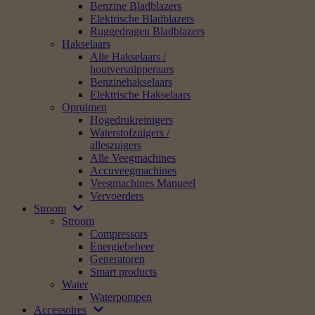
Benzine Bladblazers
Elektrische Bladblazers
Ruggedragen Bladblazers
Hakselaars
Alle Hakselaars /
houtversnipperaars
Benzinehakselaars
Elektrische Hakselaars
Opruimen
Hogedrukreinigers
Waterstofzuigers /
alleszuigers
Alle Veegmachines
Accuveegmachines
Veegmachines Manueel
Vervoerders
Stroom
Stroom
Compressors
Energiebeheer
Generatoren
Smart products
Water
Waterpompen
Accessoires