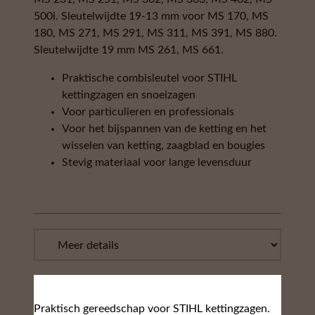
500i. Sleutelwijdte 19-13 mm voor MS 170, MS
180, MS 271, MS 291, MS 311, MS 391, MS 880.
Sleutelwijdte 19 mm MS 261, MS 661.
Praktische combisleutel voor STIHL
kettingzagen en snoeizagen
Voor particulieren en professionals
Voor het bijspannen van de ketting en het
wisselen van ketting, zaagblad en bougies
Stevig materiaal voor lange levensduur
Praktisch gereedschap voor STIHL kettingzagen.