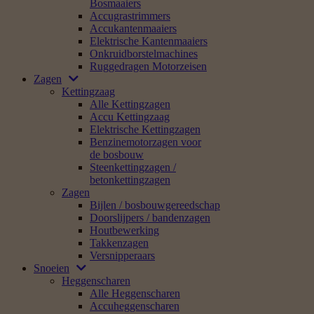
Bosmaaiers
Accugrastrimmers
Accukantenmaaiers
Elektrische Kantenmaaiers
Onkruidborstelmachines
Ruggedragen Motorzeisen
Zagen
Kettingzaag
Alle Kettingzagen
Accu Kettingzaag
Elektrische Kettingzagen
Benzinemotorzagen voor
de bosbouw
Steenkettingzagen /
betonkettingzagen
Zagen
Bijlen / bosbouwgereedschap
Doorslijpers / bandenzagen
Houtbewerking
Takkenzagen
Versnipperaars
Snoeien
Heggenscharen
Alle Heggenscharen
Accuheggenscharen