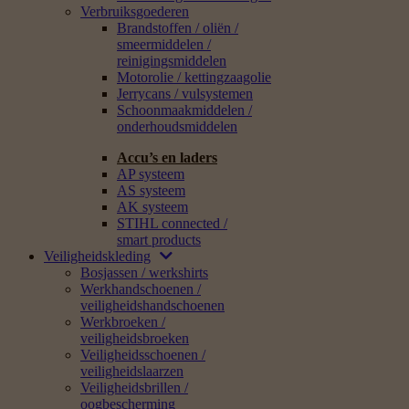
Verbruiksgoederen
Brandstoffen / oliën /
smeermiddelen /
reinigingsmiddelen
Motorolie / kettingzaagolie
Jerrycans / vulsystemen
Schoonmaakmiddelen /
onderhoudsmiddelen
Accu’s en laders
AP systeem
AS systeem
AK systeem
STIHL connected /
smart products
Veiligheidskleding
Bosjassen / werkshirts
Werkhandschoenen /
veiligheidshandschoenen
Werkbroeken /
veiligheidsbroeken
Veiligheidsschoenen /
veiligheidslaarzen
Veiligheidsbrillen /
oogbescherming