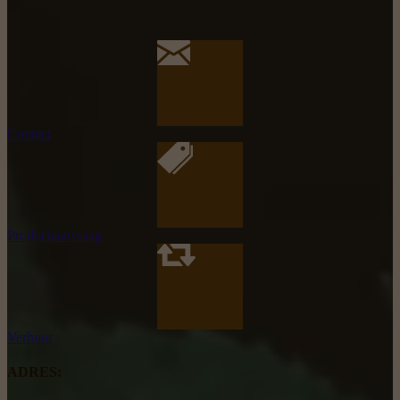
Contact
Productaanvraag
Verhuur
ADRES: