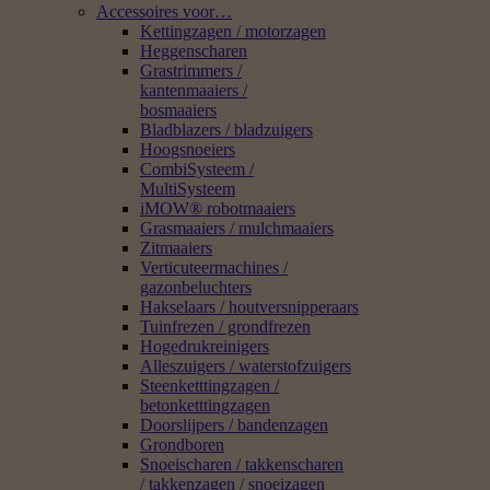
Accessoires voor…
Kettingzagen / motorzagen
Heggenscharen
Grastrimmers /
kantenmaaiers /
bosmaaiers
Bladblazers / bladzuigers
Hoogsnoeiers
CombiSysteem /
MultiSysteem
iMOW® robotmaaiers
Grasmaaiers / mulchmaaiers
Zitmaaiers
Verticuteermachines /
gazonbeluchters
Hakselaars / houtversnipperaars
Tuinfrezen / grondfrezen
Hogedrukreinigers
Alleszuigers / waterstofzuigers
Steenketttingzagen /
betonketttingzagen
Doorslijpers / bandenzagen
Grondboren
Snoeischaren / takkenscharen
/ takkenzagen / snoeizagen