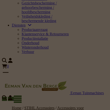
Gezichtsbescherming /
gehoorbescherming /
hoofdbescherming
Veiligheidskleding /
beschermende kleding
Diensten
Productaanvraag
Klantenservice & Retourneren
Productinstallatie
Onderhoud
Winteronderhoud
Verhuur
0
Eeman Tuinmachines
Home
/
STIHL Accessoires
/
Accessoires voor