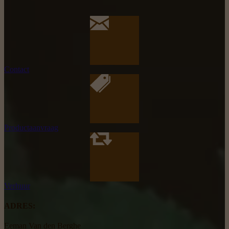
Contact
Productaanvraag
Verhuur
ADRES:
Eeman Van den Berghe