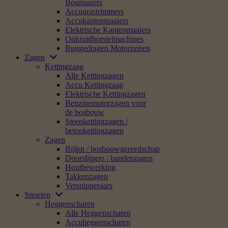
Bosmaaiers
Accugrastrimmers
Accukantenmaaiers
Elektrische Kantenmaaiers
Onkruidborstelmachines
Ruggedragen Motorzeisen
Zagen
Kettingzaag
Alle Kettingzagen
Accu Kettingzaag
Elektrische Kettingzagen
Benzinemotorzagen voor
de bosbouw
Steenkettingzagen /
betonkettingzagen
Zagen
Bijlen / bosbouwgereedschap
Doorslijpers / bandenzagen
Houtbewerking
Takkenzagen
Versnipperaars
Snoeien
Heggenscharen
Alle Heggenscharen
Accuheggenscharen