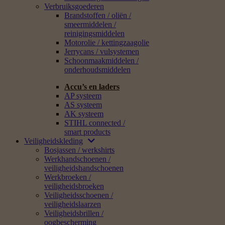
Verbruiksgoederen
Brandstoffen / oliën /
smeermiddelen /
reinigingsmiddelen
Motorolie / kettingzaagolie
Jerrycans / vulsystemen
Schoonmaakmiddelen /
onderhoudsmiddelen
Accu’s en laders
AP systeem
AS systeem
AK systeem
STIHL connected /
smart products
Veiligheidskleding
Bosjassen / werkshirts
Werkhandschoenen /
veiligheidshandschoenen
Werkbroeken /
veiligheidsbroeken
Veiligheidsschoenen /
veiligheidslaarzen
Veiligheidsbrillen /
oogbescherming