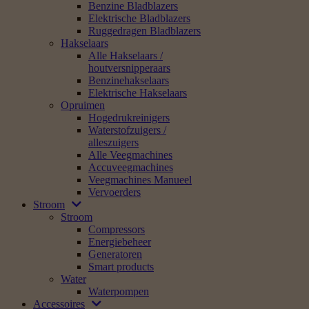
Benzine Bladblazers
Elektrische Bladblazers
Ruggedragen Bladblazers
Hakselaars
Alle Hakselaars /
houtversnipperaars
Benzinehakselaars
Elektrische Hakselaars
Opruimen
Hogedrukreinigers
Waterstofzuigers /
alleszuigers
Alle Veegmachines
Accuveegmachines
Veegmachines Manueel
Vervoerders
Stroom
Stroom
Compressors
Energiebeheer
Generatoren
Smart products
Water
Waterpompen
Accessoires