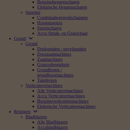
Benzineheggenscharen
Elektrische Heggenscharen
Snoeien
Combinatiegereedschappen
Hoogsnoeiers
Snoeischaren
Accu Struik- en Grasschaar
Grond
Grond
Drukspuiten / nevelspuiten
Doorzaaimachines
Zaaimachines
Graszodenstekers
Grondboren /
grondboormachines
Tuinfrezen
Verticuteermachines
Alle Verticuteermachines
Accu Verticuteermachines
Benzineverticuteermachines
Elektrische Verticuteermachines
Reinigen
Bladblazers
Alle Bladblazers
Accubladblazers