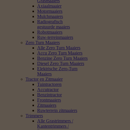
Grasmaaiers
Axiaalmaaier
Motormaaiers
Mulchmaaiers
Radiografisch
gestuurde maaiers
Robotmaaiers
Ruw-terreinmaaiers
Zero Turn Maaiers
Alle Zero Turn Maaiers
Accu Zero Turn Maaiers
Benzine Zero Turn Maaiers
Diesel Zero Turn Maaiers
Elektrische Zero-Turn
Maaiers
Tractor en Zitmaaier
Tuintractoren
Accutractor
Benzintractor
Frontmaaiers
Zitmaaiers
Ruwterrein zitmaaiers
Trimmers
Alle Grastrimmers /
Kantentrimmers /