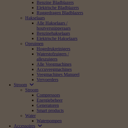
Benzine Bladblazers
Elektrische Bladblazers
Ruggedragen Bladblazers
Hakselaars
Alle Hakselaars /
houtversnipperaars
Benzinehakselaars
Elektrische Hakselaars
Opruimen
Hogedrukreinigers
Waterstofzuigers /
alleszuigers
Alle Veegmachines
Accuveegmachines
Veegmachines Manueel
Vervoerders
Stroom
Stroom
Compressors
Energiebeheer
Generatoren
Smart products
Water
Waterpompen
Accessoires