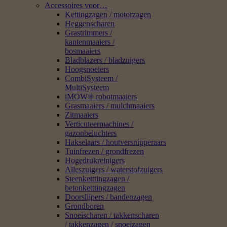
Accessoires voor…
Kettingzagen / motorzagen
Heggenscharen
Grastrimmers /
kantenmaaiers /
bosmaaiers
Bladblazers / bladzuigers
Hoogsnoeiers
CombiSysteem /
MultiSysteem
iMOW® robotmaaiers
Grasmaaiers / mulchmaaiers
Zitmaaiers
Verticuteermachines /
gazonbeluchters
Hakselaars / houtversnipperaars
Tuinfrezen / grondfrezen
Hogedrukreinigers
Alleszuigers / waterstofzuigers
Steenketttingzagen /
betonketttingzagen
Doorslijpers / bandenzagen
Grondboren
Snoeischaren / takkenscharen
/ takkenzagen / snoeizagen