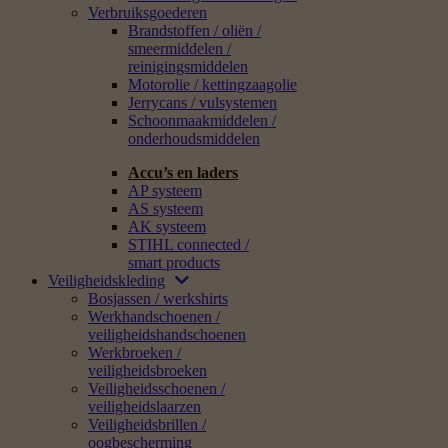
Verbruiksgoederen
Brandstoffen / oliën /
smeermiddelen /
reinigingsmiddelen
Motorolie / kettingzaagolie
Jerrycans / vulsystemen
Schoonmaakmiddelen /
onderhoudsmiddelen
Accu’s en laders
AP systeem
AS systeem
AK systeem
STIHL connected /
smart products
Veiligheidskleding
Bosjassen / werkshirts
Werkhandschoenen /
veiligheidshandschoenen
Werkbroeken /
veiligheidsbroeken
Veiligheidsschoenen /
veiligheidslaarzen
Veiligheidsbrillen /
oogbescherming