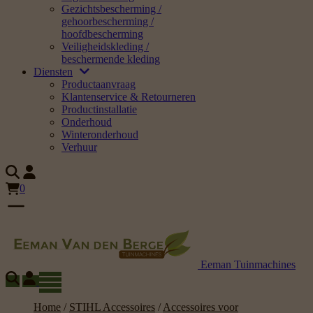
Gezichtsbescherming /
gehoorbescherming /
hoofdbescherming
Veiligheidskleding /
beschermende kleding
Diensten
Productaanvraag
Klantenservice & Retourneren
Productinstallatie
Onderhoud
Winteronderhoud
Verhuur
0
Eeman Tuinmachines
Home
/
STIHL Accessoires
/
Accessoires voor