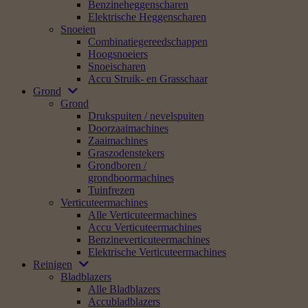
Benzineheggenscharen
Elektrische Heggenscharen
Snoeien
Combinatiegereedschappen
Hoogsnoeiers
Snoeischaren
Accu Struik- en Grasschaar
Grond
Grond
Drukspuiten / nevelspuiten
Doorzaaimachines
Zaaimachines
Graszodenstekers
Grondboren /
grondboormachines
Tuinfrezen
Verticuteermachines
Alle Verticuteermachines
Accu Verticuteermachines
Benzineverticuteermachines
Elektrische Verticuteermachines
Reinigen
Bladblazers
Alle Bladblazers
Accubladblazers