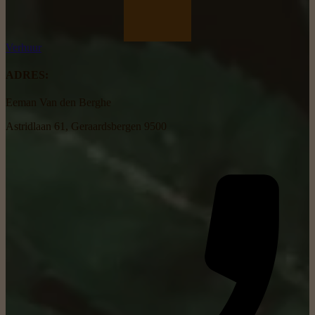
Verhuur
ADRES:
Eeman Van den Berghe
Astridlaan 61, Geraardsbergen 9500