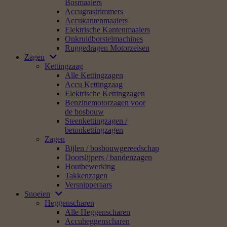
Bosmaaiers
Accugrastrimmers
Accukantenmaaiers
Elektrische Kantenmaaiers
Onkruidborstelmachines
Ruggedragen Motorzeisen
Zagen
Kettingzaag
Alle Kettingzagen
Accu Kettingzaag
Elektrische Kettingzagen
Benzinemotorzagen voor
de bosbouw
Steenkettingzagen /
betonkettingzagen
Zagen
Bijlen / bosbouwgereedschap
Doorslijpers / bandenzagen
Houtbewerking
Takkenzagen
Versnipperaars
Snoeien
Heggenscharen
Alle Heggenscharen
Accuheggenscharen