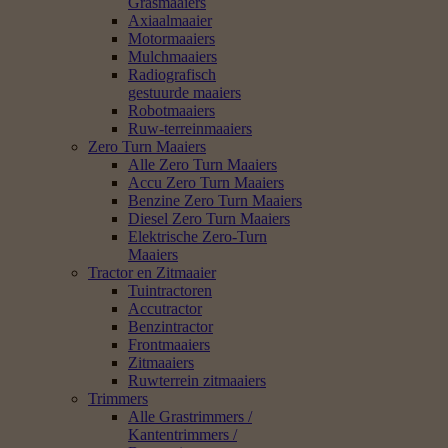
Grasmaaiers
Axiaalmaaier
Motormaaiers
Mulchmaaiers
Radiografisch
gestuurde maaiers
Robotmaaiers
Ruw-terreinmaaiers
Zero Turn Maaiers
Alle Zero Turn Maaiers
Accu Zero Turn Maaiers
Benzine Zero Turn Maaiers
Diesel Zero Turn Maaiers
Elektrische Zero-Turn
Maaiers
Tractor en Zitmaaier
Tuintractoren
Accutractor
Benzintractor
Frontmaaiers
Zitmaaiers
Ruwterrein zitmaaiers
Trimmers
Alle Grastrimmers /
Kantentrimmers /