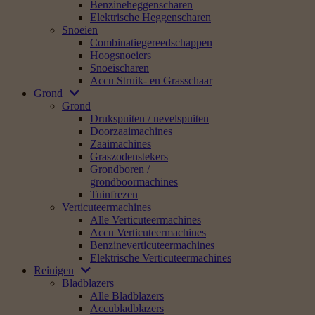
Benzineheggenscharen
Elektrische Heggenscharen
Snoeien
Combinatiegereedschappen
Hoogsnoeiers
Snoeischaren
Accu Struik- en Grasschaar
Grond
Grond
Drukspuiten / nevelspuiten
Doorzaaimachines
Zaaimachines
Graszodenstekers
Grondboren /
grondboormachines
Tuinfrezen
Verticuteermachines
Alle Verticuteermachines
Accu Verticuteermachines
Benzineverticuteermachines
Elektrische Verticuteermachines
Reinigen
Bladblazers
Alle Bladblazers
Accubladblazers