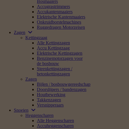
Bosmaaiers
Accugrastrimmers
Accukantenmaaiers
Elektrische Kantenmaaiers
Onkruidborstelmachines
Ruggedragen Motorzeisen
Zagen
Kettingzaag
Alle Kettingzagen
Accu Kettingzaag
Elektrische Kettingzagen
Benzinemotorzagen voor
de bosbouw
Steenkettingzagen /
betonkettingzagen
Zagen
Bijlen / bosbouwgereedschap
Doorslijpers / bandenzagen
Houtbewerking
Takkenzagen
Versnipperaars
Snoeien
Heggenscharen
Alle Heggenscharen
Accuheggenscharen