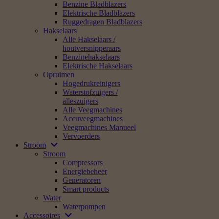
Benzine Bladblazers
Elektrische Bladblazers
Ruggedragen Bladblazers
Hakselaars
Alle Hakselaars /
houtversnipperaars
Benzinehakselaars
Elektrische Hakselaars
Opruimen
Hogedrukreinigers
Waterstofzuigers /
alleszuigers
Alle Veegmachines
Accuveegmachines
Veegmachines Manueel
Vervoerders
Stroom
Stroom
Compressors
Energiebeheer
Generatoren
Smart products
Water
Waterpompen
Accessoires