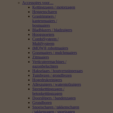
Accessoires voor…
Kettingzagen / motorzagen
Heggenscharen
Grastrimmers /
kantenmaaiers /
bosmaaiers
Bladblazers / bladzuigers
Hoogsnoeiers
CombiSysteem /
MultiSysteem
iMOW® robotmaaiers
Grasmaaiers / mulchmaaiers
Zitmaaiers
Verticuteermachines /
gazonbeluchters
Hakselaars / houtversnipperaars
Tuinfrezen / grondfrezen
Hogedrukreinigers
Alleszuigers / waterstofzuigers
Steenketttingzagen /
betonketttingzagen
Doorslijpers / bandenzagen
Grondboren
Snoeischaren / takkenscharen
/ takkenzagen / snoeizagen