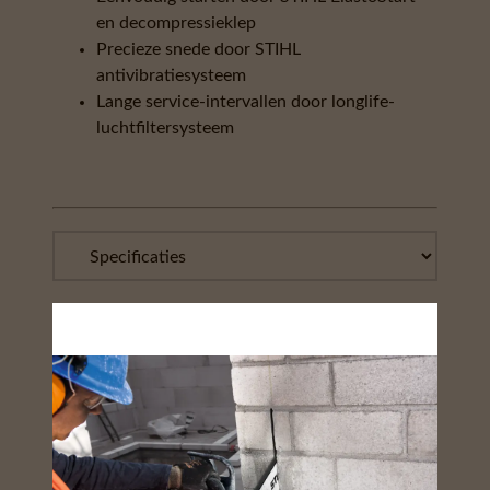
en decompressieklep
Precieze snede door STIHL
antivibratiesysteem
Lange service-intervallen door longlife-
luchtfiltersysteem