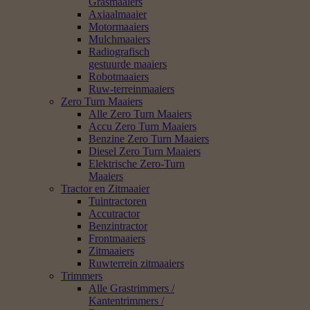
Grasmaaiers
Axiaalmaaier
Motormaaiers
Mulchmaaiers
Radiografisch
gestuurde maaiers
Robotmaaiers
Ruw-terreinmaaiers
Zero Turn Maaiers
Alle Zero Turn Maaiers
Accu Zero Turn Maaiers
Benzine Zero Turn Maaiers
Diesel Zero Turn Maaiers
Elektrische Zero-Turn
Maaiers
Tractor en Zitmaaier
Tuintractoren
Accutractor
Benzintractor
Frontmaaiers
Zitmaaiers
Ruwterrein zitmaaiers
Trimmers
Alle Grastrimmers /
Kantentrimmers /