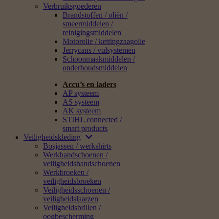
Verbruiksgoederen
Brandstoffen / oliën /
smeermiddelen /
reinigingsmiddelen
Motorolie / kettingzaagolie
Jerrycans / vulsystemen
Schoonmaakmiddelen /
onderhoudsmiddelen
Accu’s en laders
AP systeem
AS systeem
AK systeem
STIHL connected /
smart products
Veiligheidskleding
Bosjassen / werkshirts
Werkhandschoenen /
veiligheidshandschoenen
Werkbroeken /
veiligheidsbroeken
Veiligheidsschoenen /
veiligheidslaarzen
Veiligheidsbrillen /
oogbescherming