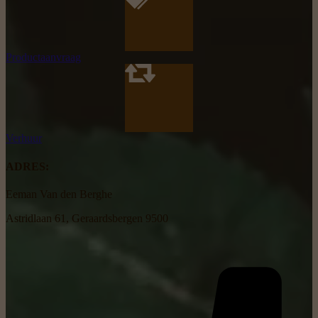
Productaanvraag
Verhuur
ADRES:
Eeman Van den Berghe
Astridlaan 61, Geraardsbergen 9500