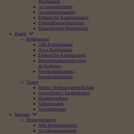
Bosmaaiers
Accugrastrimmers
Accukantenmaaiers
Elektrische Kantenmaaiers
Onkruidborstelmachines
Ruggedragen Motorzeisen
Zagen
Kettingzaag
Alle Kettingzagen
Accu Kettingzaag
Elektrische Kettingzagen
Benzinemotorzagen voor
de bosbouw
Steenkettingzagen /
betonkettingzagen
Zagen
Bijlen / bosbouwgereedschap
Doorslijpers / bandenzagen
Houtbewerking
Takkenzagen
Versnipperaars
Snoeien
Heggenscharen
Alle Heggenscharen
Accuheggenscharen