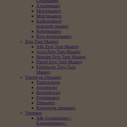
Grasmaaiers
Axiaalmaaier
Motormaaiers
Mulchmaaiers
Radiografisch
gestuurde maaiers
Robotmaaiers
Ruw-terreinmaaiers
Zero Turn Maaiers
Alle Zero Turn Maaiers
Accu Zero Turn Maaiers
Benzine Zero Turn Maaiers
Diesel Zero Turn Maaiers
Elektrische Zero-Turn
Maaiers
Tractor en Zitmaaier
Tuintractoren
Accutractor
Benzintractor
Frontmaaiers
Zitmaaiers
Ruwterrein zitmaaiers
Trimmers
Alle Grastrimmers /
Kantentrimmers /