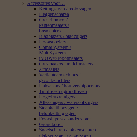
Accessoires voor…
Kettingzagen / motorzagen
Heggenscharen
Grastrimmers /
kantenmaaiers /
bosmaaiers
Bladblazers / bladzuigers
Hoogsnoeiers
CombiSysteem /
MultiSysteem
iMOW® robotmaaiers
Grasmaaiers / mulchmaaiers
Zitmaaiers
Verticuteermachines /
gazonbeluchters
Hakselaars / houtversnipperaars
Tuinfrezen / grondfrezen
Hogedrukreinigers
Alleszuigers / waterstofzuigers
Steenketttingzagen /
betonketttingzagen
Doorslijpers / bandenzagen
Grondboren
Snoeischaren / takkenscharen
/ takkenzagen / snoeizagen