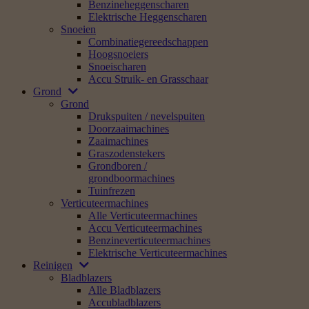
Benzineheggenscharen
Elektrische Heggenscharen
Snoeien
Combinatiegereedschappen
Hoogsnoeiers
Snoeischaren
Accu Struik- en Grasschaar
Grond
Grond
Drukspuiten / nevelspuiten
Doorzaaimachines
Zaaimachines
Graszodenstekers
Grondboren /
grondboormachines
Tuinfrezen
Verticuteermachines
Alle Verticuteermachines
Accu Verticuteermachines
Benzineverticuteermachines
Elektrische Verticuteermachines
Reinigen
Bladblazers
Alle Bladblazers
Accubladblazers