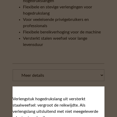
hogedrukslangen
Flexibele en stevige verlengingen voor
hogedrukslang
Voor veeleisende privégebruikers en
professionals
Flexibele bereikverhoging voor de machine
Versterkt stalen weefsel voor lange
levensduur
Verlengstuk hogedrukslang uit versterkt
staalweefsel: vergroot de reikwijdte. Als
verlengslang uitsluitend met niet meegeleverde