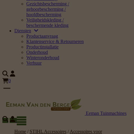
Gezichtsbescherming /
gehoorbescherming /
hoofdbescherming
Veiligheidskleding /
beschermende kleding
Diensten
Productaanvraag
Klantenservice & Retourneren
Productinstallatie
Onderhoud
Winteronderhoud
Verhuur
0
Eeman Tuinmachines
Home
/
STIHL Accessoires
/
Accessoires voor