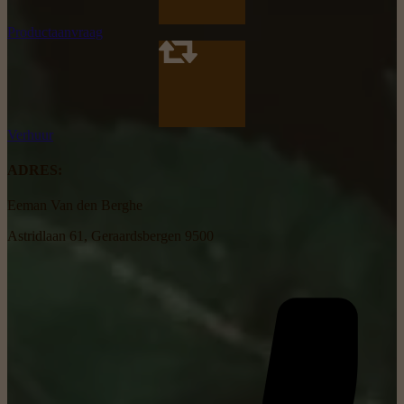
Productaanvraag
Verhuur
ADRES:
Eeman Van den Berghe
Astridlaan 61, Geraardsbergen 9500