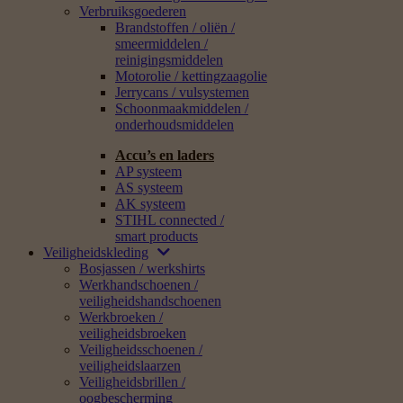
Verbruiksgoederen
Brandstoffen / oliën /
smeermiddelen /
reinigingsmiddelen
Motorolie / kettingzaagolie
Jerrycans / vulsystemen
Schoonmaakmiddelen /
onderhoudsmiddelen
Accu’s en laders
AP systeem
AS systeem
AK systeem
STIHL connected /
smart products
Veiligheidskleding
Bosjassen / werkshirts
Werkhandschoenen /
veiligheidshandschoenen
Werkbroeken /
veiligheidsbroeken
Veiligheidsschoenen /
veiligheidslaarzen
Veiligheidsbrillen /
oogbescherming