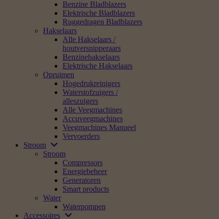
Benzine Bladblazers
Elektrische Bladblazers
Ruggedragen Bladblazers
Hakselaars
Alle Hakselaars /
houtversnipperaars
Benzinehakselaars
Elektrische Hakselaars
Opruimen
Hogedrukreinigers
Waterstofzuigers /
alleszuigers
Alle Veegmachines
Accuveegmachines
Veegmachines Manueel
Vervoerders
Stroom
Stroom
Compressors
Energiebeheer
Generatoren
Smart products
Water
Waterpompen
Accessoires