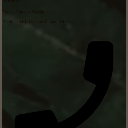
ADRES:
Eeman Van den Berghe
Astridlaan 61, Geraardsbergen 9500