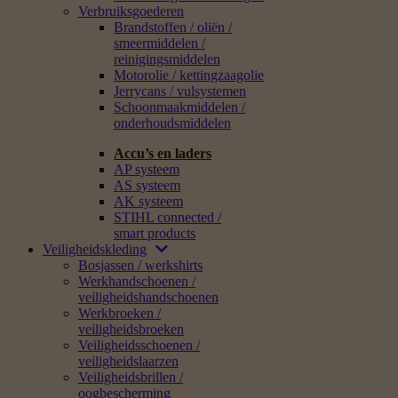
Verbruiksgoederen
Brandstoffen / oliën /
smeermiddelen /
reinigingsmiddelen
Motorolie / kettingzaagolie
Jerrycans / vulsystemen
Schoonmaakmiddelen /
onderhoudsmiddelen
Accu’s en laders
AP systeem
AS systeem
AK systeem
STIHL connected /
smart products
Veiligheidskleding
Bosjassen / werkshirts
Werkhandschoenen /
veiligheidshandschoenen
Werkbroeken /
veiligheidsbroeken
Veiligheidsschoenen /
veiligheidslaarzen
Veiligheidsbrillen /
oogbescherming