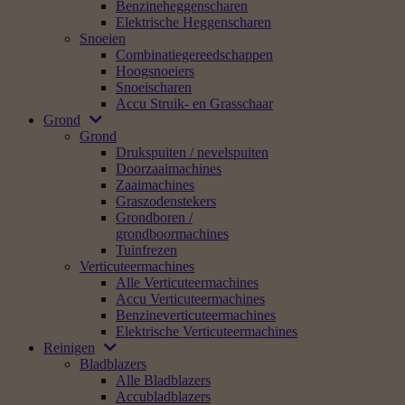
Benzineheggenscharen
Elektrische Heggenscharen
Snoeien
Combinatiegereedschappen
Hoogsnoeiers
Snoeischaren
Accu Struik- en Grasschaar
Grond
Grond
Drukspuiten / nevelspuiten
Doorzaaimachines
Zaaimachines
Graszodenstekers
Grondboren /
grondboormachines
Tuinfrezen
Verticuteermachines
Alle Verticuteermachines
Accu Verticuteermachines
Benzineverticuteermachines
Elektrische Verticuteermachines
Reinigen
Bladblazers
Alle Bladblazers
Accubladblazers