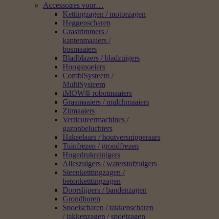
Accessoires voor…
Kettingzagen / motorzagen
Heggenscharen
Grastrimmers /
kantenmaaiers /
bosmaaiers
Bladblazers / bladzuigers
Hoogsnoeiers
CombiSysteem /
MultiSysteem
iMOW® robotmaaiers
Grasmaaiers / mulchmaaiers
Zitmaaiers
Verticuteermachines /
gazonbeluchters
Hakselaars / houtversnipperaars
Tuinfrezen / grondfrezen
Hogedrukreinigers
Alleszuigers / waterstofzuigers
Steenketttingzagen /
betonketttingzagen
Doorslijpers / bandenzagen
Grondboren
Snoeischaren / takkenscharen
/ takkenzagen / snoeizagen