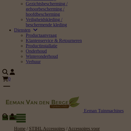
Gezichtsbescherming /
gehoorbescherming /
hoofdbescherming
Veiligheidskleding /
beschermende kleding
Diensten
Productaanvraag
Klantenservice & Retourneren
Productinstallatie
Onderhoud
Winteronderhoud
Verhuur
0
Eeman Tuinmachines
Home
/
STIHL Accessoires
/
Accessoires voor