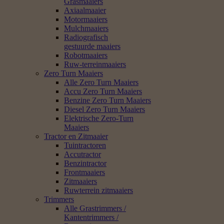
Grasmaaiers
Axiaalmaaier
Motormaaiers
Mulchmaaiers
Radiografisch
gestuurde maaiers
Robotmaaiers
Ruw-terreinmaaiers
Zero Turn Maaiers
Alle Zero Turn Maaiers
Accu Zero Turn Maaiers
Benzine Zero Turn Maaiers
Diesel Zero Turn Maaiers
Elektrische Zero-Turn
Maaiers
Tractor en Zitmaaier
Tuintractoren
Accutractor
Benzintractor
Frontmaaiers
Zitmaaiers
Ruwterrein zitmaaiers
Trimmers
Alle Grastrimmers /
Kantentrimmers /