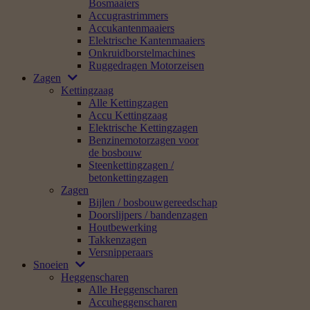
Bosmaaiers
Accugrastrimmers
Accukantenmaaiers
Elektrische Kantenmaaiers
Onkruidborstelmachines
Ruggedragen Motorzeisen
Zagen
Kettingzaag
Alle Kettingzagen
Accu Kettingzaag
Elektrische Kettingzagen
Benzinemotorzagen voor
de bosbouw
Steenkettingzagen /
betonkettingzagen
Zagen
Bijlen / bosbouwgereedschap
Doorslijpers / bandenzagen
Houtbewerking
Takkenzagen
Versnipperaars
Snoeien
Heggenscharen
Alle Heggenscharen
Accuheggenscharen