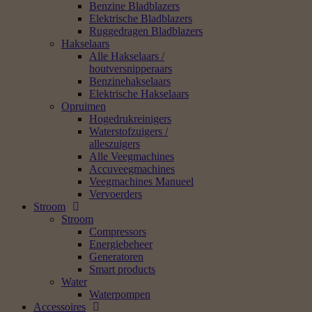
Benzine Bladblazers
Elektrische Bladblazers
Ruggedragen Bladblazers
Hakselaars
Alle Hakselaars /
houtversnipperaars
Benzinehakselaars
Elektrische Hakselaars
Opruimen
Hogedrukreinigers
Waterstofzuigers /
alleszuigers
Alle Veegmachines
Accuveegmachines
Veegmachines Manueel
Vervoerders
Stroom
Stroom
Compressors
Energiebeheer
Generatoren
Smart products
Water
Waterpompen
Accessoires