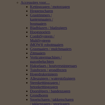
Accessoires voor…
Kettingzagen / motorzagen
Heggenscharen
Grastrimmers /
kantenmaaiers /
bosmaaiers
Bladblazers / bladzuigers
Hoogsnoeiers
CombiSysteem /
MultiSysteem
iMOW® robotmaaiers
Grasmaaiers / mulchmaaiers
Zitmaaiers
Verticuteermachines /
gazonbeluchters
Hakselaars / houtversnipperaars
Tuinfrezen / grondfrezen
Hogedrukreinigers
Alleszuigers / waterstofzuigers
Steenketttingzagen /
betonketttingzagen
Doorslijpers / bandenzagen
Grondboren
Snoeischaren / takkenscharen
/ takkenzagen / snoeizagen