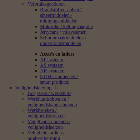
Verbruiksgoederen
Brandstoffen / oliën /
smeermiddelen /
reinigingsmiddelen
Motorolie / kettingzaagolie
Jerrycans / vulsystemen
Schoonmaakmiddelen /
onderhoudsmiddelen
Accu’s en laders
AP systeem
AS systeem
AK systeem
STIHL connected /
smart products
Veiligheidskleding
Bosjassen / werkshirts
Werkhandschoenen /
veiligheidshandschoenen
Werkbroeken /
veiligheidsbroeken
Veiligheidsschoenen /
veiligheidslaarzen
Veiligheidsbrillen /
oogbescherming