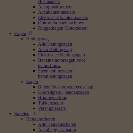
Bosmaaiers
Accugrastrimmers
Accukantenmaaiers
Elektrische Kantenmaaiers
Onkruidborstelmachines
Ruggedragen Motorzeisen
Zagen
Kettingzaag
Alle Kettingzagen
Accu Kettingzaag
Elektrische Kettingzagen
Benzinemotorzagen voor
de bosbouw
Steenkettingzagen /
betonkettingzagen
Zagen
Bijlen / bosbouwgereedschap
Doorslijpers / bandenzagen
Houtbewerking
Takkenzagen
Versnipperaars
Snoeien
Heggenscharen
Alle Heggenscharen
Accuheggenscharen