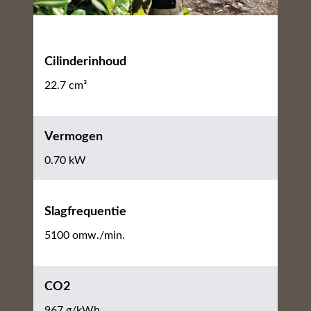
Cilinderinhoud
22.7 cm³
Vermogen
0.70 kW
Slagfrequentie
5100 omw./min.
CO2
967 g/kWh