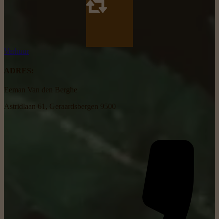
Verhuur
ADRES:
Eeman Van den Berghe
Astridlaan 61, Geraardsbergen 9500