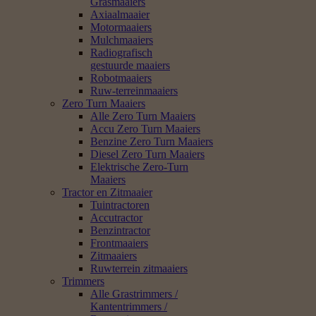
Grasmaaiers
Axiaalmaaier
Motormaaiers
Mulchmaaiers
Radiografisch
gestuurde maaiers
Robotmaaiers
Ruw-terreinmaaiers
Zero Turn Maaiers
Alle Zero Turn Maaiers
Accu Zero Turn Maaiers
Benzine Zero Turn Maaiers
Diesel Zero Turn Maaiers
Elektrische Zero-Turn
Maaiers
Tractor en Zitmaaier
Tuintractoren
Accutractor
Benzintractor
Frontmaaiers
Zitmaaiers
Ruwterrein zitmaaiers
Trimmers
Alle Grastrimmers /
Kantentrimmers /