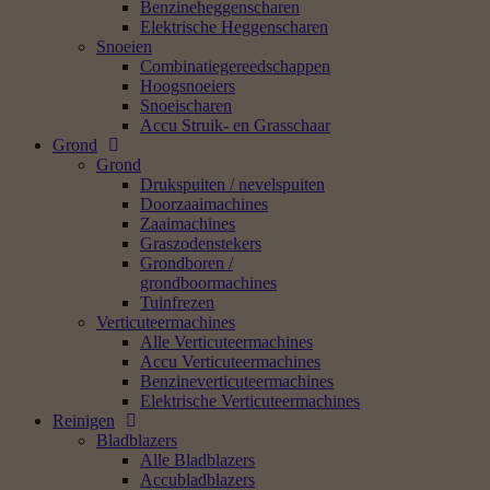
Benzineheggenscharen
Elektrische Heggenscharen
Snoeien
Combinatiegereedschappen
Hoogsnoeiers
Snoeischaren
Accu Struik- en Grasschaar
Grond
Grond
Drukspuiten / nevelspuiten
Doorzaaimachines
Zaaimachines
Graszodenstekers
Grondboren /
grondboormachines
Tuinfrezen
Verticuteermachines
Alle Verticuteermachines
Accu Verticuteermachines
Benzineverticuteermachines
Elektrische Verticuteermachines
Reinigen
Bladblazers
Alle Bladblazers
Accubladblazers