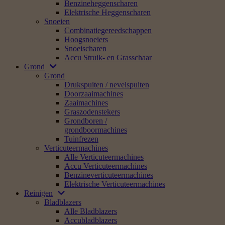
Benzineheggenscharen
Elektrische Heggenscharen
Snoeien
Combinatiegereedschappen
Hoogsnoeiers
Snoeischaren
Accu Struik- en Grasschaar
Grond
Grond
Drukspuiten / nevelspuiten
Doorzaaimachines
Zaaimachines
Graszodenstekers
Grondboren /
grondboormachines
Tuinfrezen
Verticuteermachines
Alle Verticuteermachines
Accu Verticuteermachines
Benzineverticuteermachines
Elektrische Verticuteermachines
Reinigen
Bladblazers
Alle Bladblazers
Accubladblazers