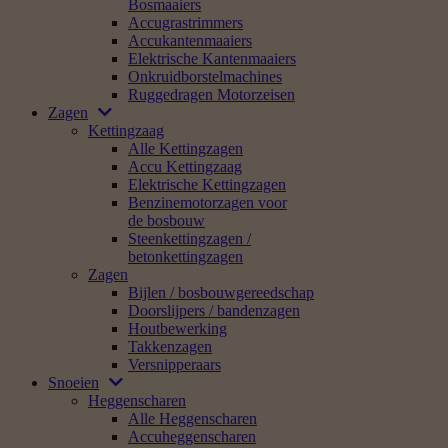
Bosmaaiers
Accugrastrimmers
Accukantenmaaiers
Elektrische Kantenmaaiers
Onkruidborstelmachines
Ruggedragen Motorzeisen
Zagen
Kettingzaag
Alle Kettingzagen
Accu Kettingzaag
Elektrische Kettingzagen
Benzinemotorzagen voor
de bosbouw
Steenkettingzagen /
betonkettingzagen
Zagen
Bijlen / bosbouwgereedschap
Doorslijpers / bandenzagen
Houtbewerking
Takkenzagen
Versnipperaars
Snoeien
Heggenscharen
Alle Heggenscharen
Accuheggenscharen