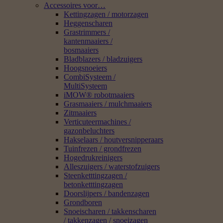
Accessoires voor…
Kettingzagen / motorzagen
Heggenscharen
Grastrimmers /
kantenmaaiers /
bosmaaiers
Bladblazers / bladzuigers
Hoogsnoeiers
CombiSysteem /
MultiSysteem
iMOW® robotmaaiers
Grasmaaiers / mulchmaaiers
Zitmaaiers
Verticuteermachines /
gazonbeluchters
Hakselaars / houtversnipperaars
Tuinfrezen / grondfrezen
Hogedrukreinigers
Alleszuigers / waterstofzuigers
Steenketttingzagen /
betonketttingzagen
Doorslijpers / bandenzagen
Grondboren
Snoeischaren / takkenscharen
/ takkenzagen / snoeizagen