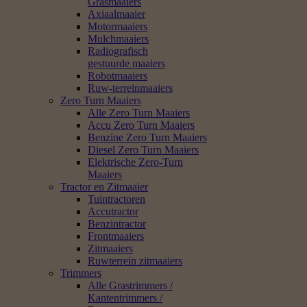
Grasmaaiers
Axiaalmaaier
Motormaaiers
Mulchmaaiers
Radiografisch
gestuurde maaiers
Robotmaaiers
Ruw-terreinmaaiers
Zero Turn Maaiers
Alle Zero Turn Maaiers
Accu Zero Turn Maaiers
Benzine Zero Turn Maaiers
Diesel Zero Turn Maaiers
Elektrische Zero-Turn
Maaiers
Tractor en Zitmaaier
Tuintractoren
Accutractor
Benzintractor
Frontmaaiers
Zitmaaiers
Ruwterrein zitmaaiers
Trimmers
Alle Grastrimmers /
Kantentrimmers /