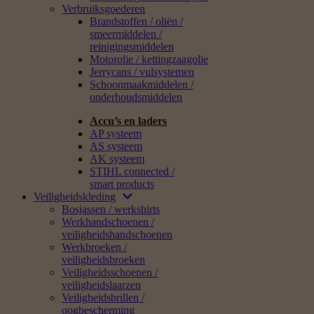
Verbruiksgoederen
Brandstoffen / oliën /
smeermiddelen /
reinigingsmiddelen
Motorolie / kettingzaagolie
Jerrycans / vulsystemen
Schoonmaakmiddelen /
onderhoudsmiddelen
Accu’s en laders
AP systeem
AS systeem
AK systeem
STIHL connected /
smart products
Veiligheidskleding
Bosjassen / werkshirts
Werkhandschoenen /
veiligheidshandschoenen
Werkbroeken /
veiligheidsbroeken
Veiligheidsschoenen /
veiligheidslaarzen
Veiligheidsbrillen /
oogbescherming