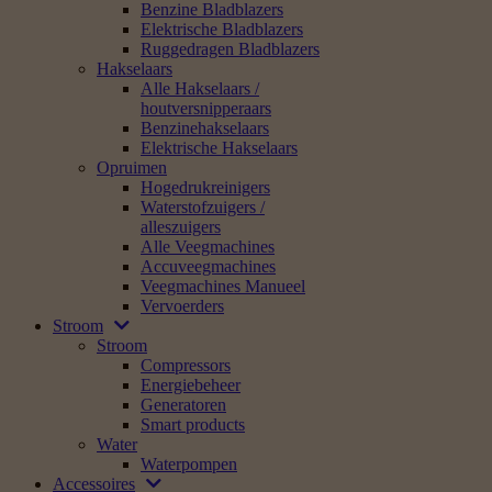
Benzine Bladblazers
Elektrische Bladblazers
Ruggedragen Bladblazers
Hakselaars
Alle Hakselaars /
houtversnipperaars
Benzinehakselaars
Elektrische Hakselaars
Opruimen
Hogedrukreinigers
Waterstofzuigers /
alleszuigers
Alle Veegmachines
Accuveegmachines
Veegmachines Manueel
Vervoerders
Stroom
Stroom
Compressors
Energiebeheer
Generatoren
Smart products
Water
Waterpompen
Accessoires