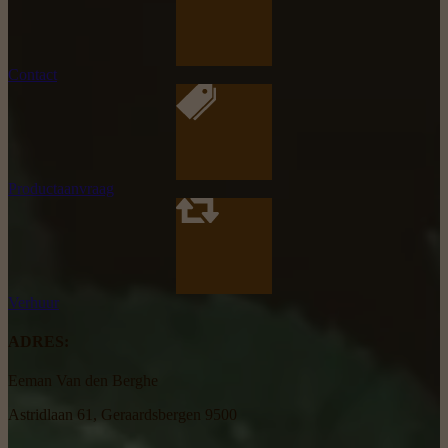
Contact
Productaanvraag
Verhuur
ADRES:
Eeman Van den Berghe
Astridlaan 61, Geraardsbergen 9500