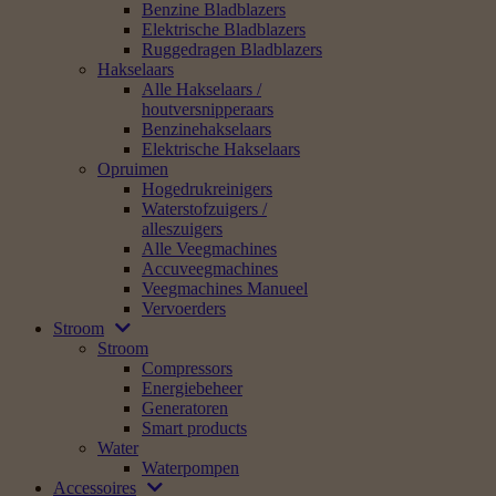
Benzine Bladblazers
Elektrische Bladblazers
Ruggedragen Bladblazers
Hakselaars
Alle Hakselaars /
houtversnipperaars
Benzinehakselaars
Elektrische Hakselaars
Opruimen
Hogedrukreinigers
Waterstofzuigers /
alleszuigers
Alle Veegmachines
Accuveegmachines
Veegmachines Manueel
Vervoerders
Stroom
Stroom
Compressors
Energiebeheer
Generatoren
Smart products
Water
Waterpompen
Accessoires