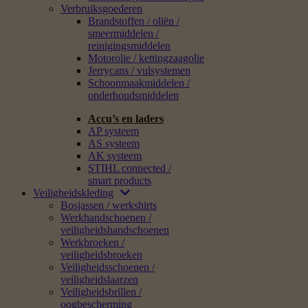
Verbruiksgoederen
Brandstoffen / oliën /
smeermiddelen /
reinigingsmiddelen
Motorolie / kettingzaagolie
Jerrycans / vulsystemen
Schoonmaakmiddelen /
onderhoudsmiddelen
Accu’s en laders
AP systeem
AS systeem
AK systeem
STIHL connected /
smart products
Veiligheidskleding
Bosjassen / werkshirts
Werkhandschoenen /
veiligheidshandschoenen
Werkbroeken /
veiligheidsbroeken
Veiligheidsschoenen /
veiligheidslaarzen
Veiligheidsbrillen /
oogbescherming