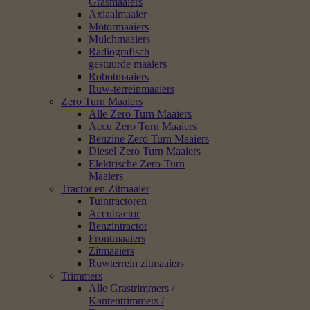
Grasmaaiers
Axiaalmaaier
Motormaaiers
Mulchmaaiers
Radiografisch
gestuurde maaiers
Robotmaaiers
Ruw-terreinmaaiers
Zero Turn Maaiers
Alle Zero Turn Maaiers
Accu Zero Turn Maaiers
Benzine Zero Turn Maaiers
Diesel Zero Turn Maaiers
Elektrische Zero-Turn
Maaiers
Tractor en Zitmaaier
Tuintractoren
Accutractor
Benzintractor
Frontmaaiers
Zitmaaiers
Ruwterrein zitmaaiers
Trimmers
Alle Grastrimmers /
Kantentrimmers /