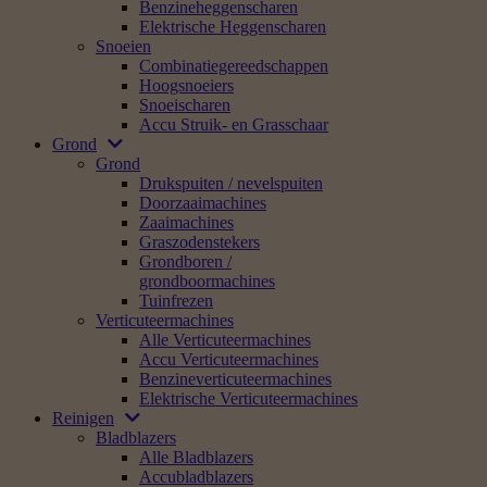
Benzineheggenscharen
Elektrische Heggenscharen
Snoeien
Combinatiegereedschappen
Hoogsnoeiers
Snoeischaren
Accu Struik- en Grasschaar
Grond
Grond
Drukspuiten / nevelspuiten
Doorzaaimachines
Zaaimachines
Graszodenstekers
Grondboren /
grondboormachines
Tuinfrezen
Verticuteermachines
Alle Verticuteermachines
Accu Verticuteermachines
Benzineverticuteermachines
Elektrische Verticuteermachines
Reinigen
Bladblazers
Alle Bladblazers
Accubladblazers