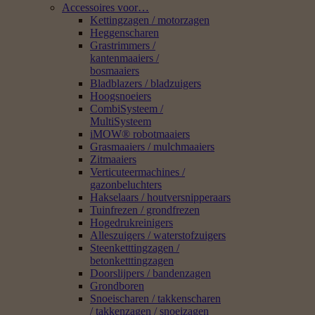
Accessoires voor…
Kettingzagen / motorzagen
Heggenscharen
Grastrimmers /
kantenmaaiers /
bosmaaiers
Bladblazers / bladzuigers
Hoogsnoeiers
CombiSysteem /
MultiSysteem
iMOW® robotmaaiers
Grasmaaiers / mulchmaaiers
Zitmaaiers
Verticuteermachines /
gazonbeluchters
Hakselaars / houtversnipperaars
Tuinfrezen / grondfrezen
Hogedrukreinigers
Alleszuigers / waterstofzuigers
Steenketttingzagen /
betonketttingzagen
Doorslijpers / bandenzagen
Grondboren
Snoeischaren / takkenscharen
/ takkenzagen / snoeizagen