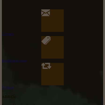
Contact
Productaanvraag
Verhuur
ADRES: