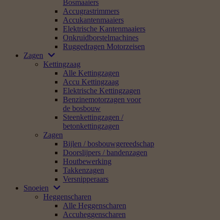
Bosmaaiers
Accugrastrimmers
Accukantenmaaiers
Elektrische Kantenmaaiers
Onkruidborstelmachines
Ruggedragen Motorzeisen
Zagen
Kettingzaag
Alle Kettingzagen
Accu Kettingzaag
Elektrische Kettingzagen
Benzinemotorzagen voor
de bosbouw
Steenkettingzagen /
betonkettingzagen
Zagen
Bijlen / bosbouwgereedschap
Doorslijpers / bandenzagen
Houtbewerking
Takkenzagen
Versnipperaars
Snoeien
Heggenscharen
Alle Heggenscharen
Accuheggenscharen