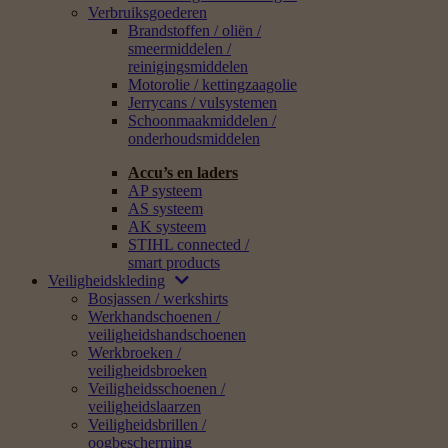
Verbruiksgoederen
Brandstoffen / oliën /
smeermiddelen /
reinigingsmiddelen
Motorolie / kettingzaagolie
Jerrycans / vulsystemen
Schoonmaakmiddelen /
onderhoudsmiddelen
Accu’s en laders
AP systeem
AS systeem
AK systeem
STIHL connected /
smart products
Veiligheidskleding
Bosjassen / werkshirts
Werkhandschoenen /
veiligheidshandschoenen
Werkbroeken /
veiligheidsbroeken
Veiligheidsschoenen /
veiligheidslaarzen
Veiligheidsbrillen /
oogbescherming