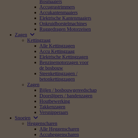
Bosmaaiers
Accugrastrimmers
Accukantenmaaiers
Elektrische Kantenmaaiers
Onkruidborstelmachines
Ruggedragen Motorzeisen
Zagen
Kettingzaag
Alle Kettingzagen
Accu Kettingzaag
Elektrische Kettingzagen
Benzinemotorzagen voor
de bosbouw
Steenkettingzagen /
betonkettingzagen
Zagen
Bijlen / bosbouwgereedschap
Doorslijpers / bandenzagen
Houtbewerking
Takkenzagen
Versnipperaars
Snoeien
Heggenscharen
Alle Heggenscharen
Accuheggenscharen