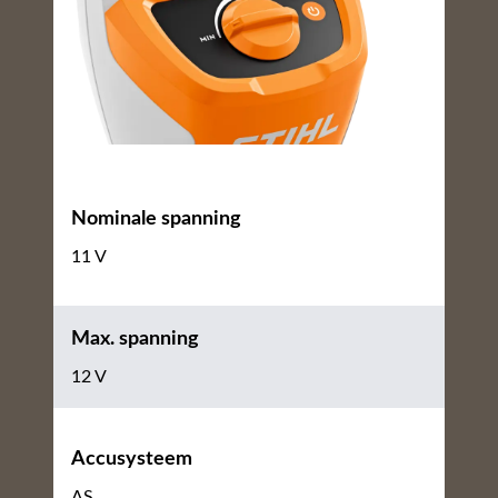
Nominale spanning
11 V
Max. spanning
12 V
Accusysteem
AS