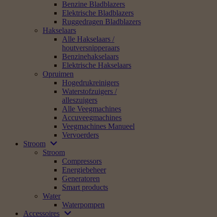
Benzine Bladblazers
Elektrische Bladblazers
Ruggedragen Bladblazers
Hakselaars
Alle Hakselaars /
houtversnipperaars
Benzinehakselaars
Elektrische Hakselaars
Opruimen
Hogedrukreinigers
Waterstofzuigers /
alleszuigers
Alle Veegmachines
Accuveegmachines
Veegmachines Manueel
Vervoerders
Stroom
Stroom
Compressors
Energiebeheer
Generatoren
Smart products
Water
Waterpompen
Accessoires