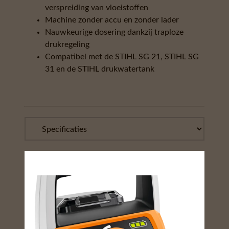
verspreiding van vloeistoffen
Machine zonder accu en zonder lader
Nauwkeurige dosering dankzij traploze
drukregeling
Compatibel met de STIHL SG 21, STIHL SG
31 en de STIHL drukwatertank