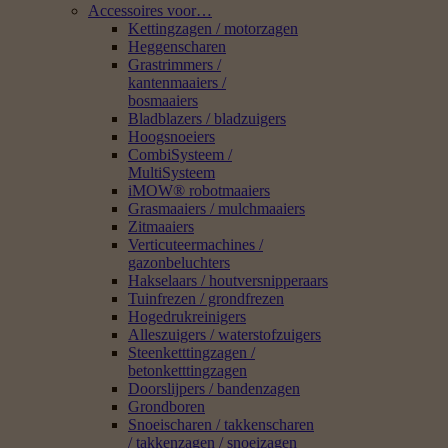
Accessoires voor…
Kettingzagen / motorzagen
Heggenscharen
Grastrimmers /
kantenmaaiers /
bosmaaiers
Bladblazers / bladzuigers
Hoogsnoeiers
CombiSysteem /
MultiSysteem
iMOW® robotmaaiers
Grasmaaiers / mulchmaaiers
Zitmaaiers
Verticuteermachines /
gazonbeluchters
Hakselaars / houtversnipperaars
Tuinfrezen / grondfrezen
Hogedrukreinigers
Alleszuigers / waterstofzuigers
Steenketttingzagen /
betonketttingzagen
Doorslijpers / bandenzagen
Grondboren
Snoeischaren / takkenscharen
/ takkenzagen / snoeizagen