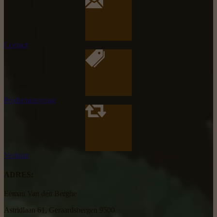
Contact
Productaanvraag
Verhuur
ADRES:
Eeman Van den Berghe
Astridlaan 61, Geraardsbergen 9500