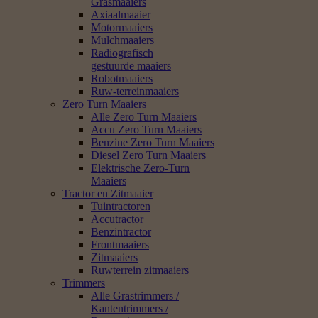
Grasmaaiers
Axiaalmaaier
Motormaaiers
Mulchmaaiers
Radiografisch
gestuurde maaiers
Robotmaaiers
Ruw-terreinmaaiers
Zero Turn Maaiers
Alle Zero Turn Maaiers
Accu Zero Turn Maaiers
Benzine Zero Turn Maaiers
Diesel Zero Turn Maaiers
Elektrische Zero-Turn
Maaiers
Tractor en Zitmaaier
Tuintractoren
Accutractor
Benzintractor
Frontmaaiers
Zitmaaiers
Ruwterrein zitmaaiers
Trimmers
Alle Grastrimmers /
Kantentrimmers /