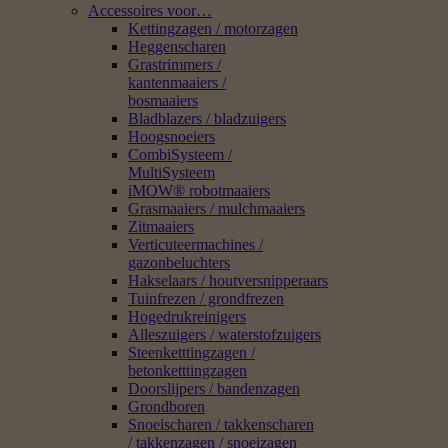
Accessoires voor…
Kettingzagen / motorzagen
Heggenscharen
Grastrimmers /
kantenmaaiers /
bosmaaiers
Bladblazers / bladzuigers
Hoogsnoeiers
CombiSysteem /
MultiSysteem
iMOW® robotmaaiers
Grasmaaiers / mulchmaaiers
Zitmaaiers
Verticuteermachines /
gazonbeluchters
Hakselaars / houtversnipperaars
Tuinfrezen / grondfrezen
Hogedrukreinigers
Alleszuigers / waterstofzuigers
Steenketttingzagen /
betonketttingzagen
Doorslijpers / bandenzagen
Grondboren
Snoeischaren / takkenscharen
/ takkenzagen / snoeizagen