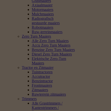
Grasmaaiers
Axiaalmaaier
Motormaaiers
Mulchmaaiers
Radiografisch
gestuurde maaiers
Robotmaaiers
Ruw-terreinmaaiers
Zero Turn Maaiers
Alle Zero Turn Maaiers
Accu Zero Turn Maaiers
Benzine Zero Turn Maaiers
Diesel Zero Turn Maaiers
Elektrische Zero-Turn
Maaiers
Tractor en Zitmaaier
Tuintractoren
Accutractor
Benzintractor
Frontmaaiers
Zitmaaiers
Ruwterrein zitmaaiers
Trimmers
Alle Grastrimmers /
Kantentrimmers /