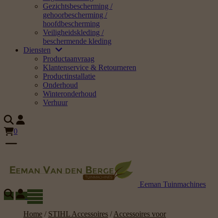
Gezichtsbescherming /
gehoorbescherming /
hoofdbescherming
Veiligheidskleding /
beschermende kleding
Diensten
Productaanvraag
Klantenservice & Retourneren
Productinstallatie
Onderhoud
Winteronderhoud
Verhuur
0
Eeman Tuinmachines
Home
/
STIHL Accessoires
/
Accessoires voor