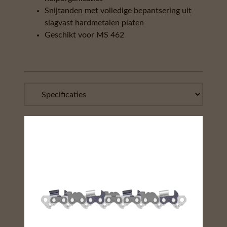
Snijtanden met volledige bepantsering uit
slagvast hardmetalen platen
Geschikt voor MS 462