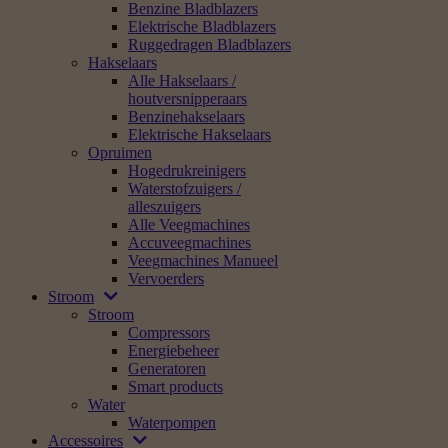
Benzine Bladblazers
Elektrische Bladblazers
Ruggedragen Bladblazers
Hakselaars
Alle Hakselaars /
houtversnipperaars
Benzinehakselaars
Elektrische Hakselaars
Opruimen
Hogedrukreinigers
Waterstofzuigers /
alleszuigers
Alle Veegmachines
Accuveegmachines
Veegmachines Manueel
Vervoerders
Stroom
Stroom
Compressors
Energiebeheer
Generatoren
Smart products
Water
Waterpompen
Accessoires