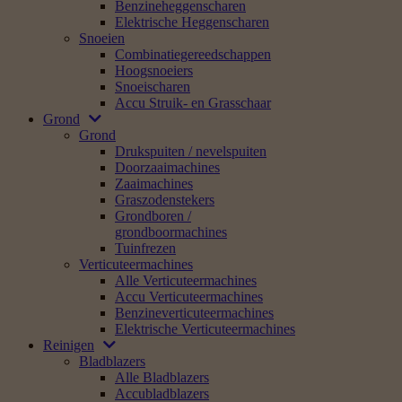
Benzineheggenscharen
Elektrische Heggenscharen
Snoeien
Combinatiegereedschappen
Hoogsnoeiers
Snoeischaren
Accu Struik- en Grasschaar
Grond
Grond
Drukspuiten / nevelspuiten
Doorzaaimachines
Zaaimachines
Graszodenstekers
Grondboren /
grondboormachines
Tuinfrezen
Verticuteermachines
Alle Verticuteermachines
Accu Verticuteermachines
Benzineverticuteermachines
Elektrische Verticuteermachines
Reinigen
Bladblazers
Alle Bladblazers
Accubladblazers