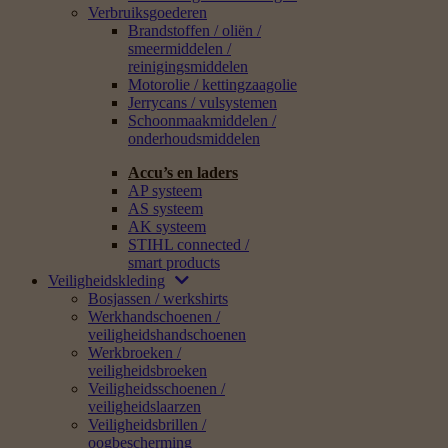
Verbruiksgoederen
Brandstoffen / oliën /
smeermiddelen /
reinigingsmiddelen
Motorolie / kettingzaagolie
Jerrycans / vulsystemen
Schoonmaakmiddelen /
onderhoudsmiddelen
Accu’s en laders
AP systeem
AS systeem
AK systeem
STIHL connected /
smart products
Veiligheidskleding
Bosjassen / werkshirts
Werkhandschoenen /
veiligheidshandschoenen
Werkbroeken /
veiligheidsbroeken
Veiligheidsschoenen /
veiligheidslaarzen
Veiligheidsbrillen /
oogbescherming