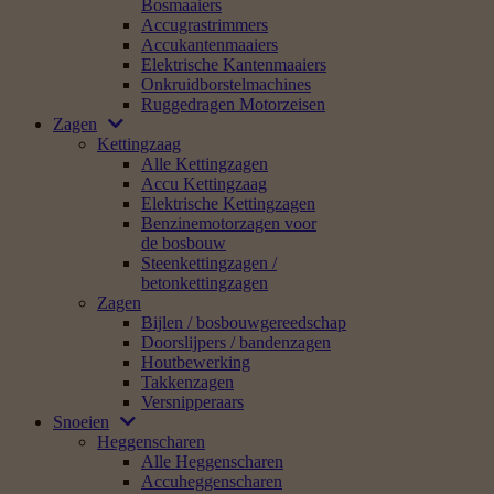
Bosmaaiers
Accugrastrimmers
Accukantenmaaiers
Elektrische Kantenmaaiers
Onkruidborstelmachines
Ruggedragen Motorzeisen
Zagen
Kettingzaag
Alle Kettingzagen
Accu Kettingzaag
Elektrische Kettingzagen
Benzinemotorzagen voor
de bosbouw
Steenkettingzagen /
betonkettingzagen
Zagen
Bijlen / bosbouwgereedschap
Doorslijpers / bandenzagen
Houtbewerking
Takkenzagen
Versnipperaars
Snoeien
Heggenscharen
Alle Heggenscharen
Accuheggenscharen