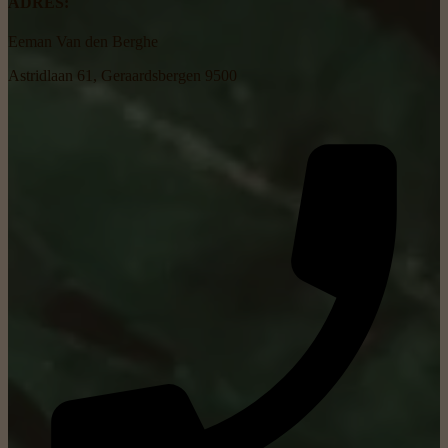
ADRES:
Eeman Van den Berghe
Astridlaan 61, Geraardsbergen 9500