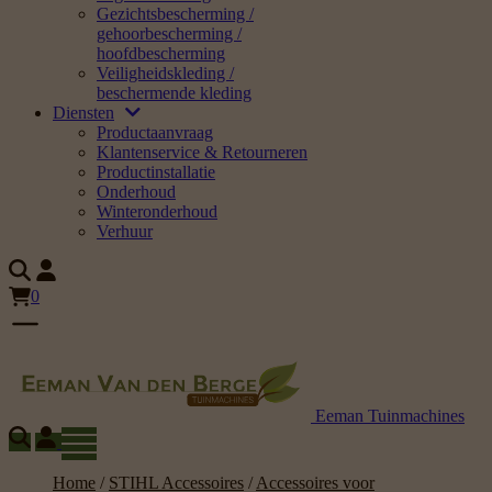
Gezichtsbescherming /
gehoorbescherming /
hoofdbescherming
Veiligheidskleding /
beschermende kleding
Diensten
Productaanvraag
Klantenservice & Retourneren
Productinstallatie
Onderhoud
Winteronderhoud
Verhuur
0
Eeman Tuinmachines
Home
/
STIHL Accessoires
/
Accessoires voor