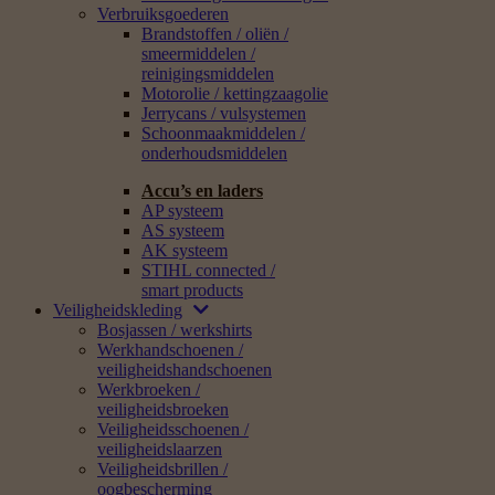
Verbruiksgoederen
Brandstoffen / oliën /
smeermiddelen /
reinigingsmiddelen
Motorolie / kettingzaagolie
Jerrycans / vulsystemen
Schoonmaakmiddelen /
onderhoudsmiddelen
Accu’s en laders
AP systeem
AS systeem
AK systeem
STIHL connected /
smart products
Veiligheidskleding
Bosjassen / werkshirts
Werkhandschoenen /
veiligheidshandschoenen
Werkbroeken /
veiligheidsbroeken
Veiligheidsschoenen /
veiligheidslaarzen
Veiligheidsbrillen /
oogbescherming