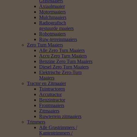
Grasmaaiers
Axiaalmaaier
Motormaaiers
Mulchmaaiers
Radiografisch
gestuurde maaiers
Robotmaaiers
Ruw-terreinmaaiers
Zero Turn Maaiers
Alle Zero Turn Maaiers
Accu Zero Turn Maaiers
Benzine Zero Turn Maaiers
Diesel Zero Turn Maaiers
Elektrische Zero-Turn
Maaiers
Tractor en Zitmaaier
Tuintractoren
Accutractor
Benzintractor
Frontmaaiers
Zitmaaiers
Ruwterrein zitmaaiers
Trimmers
Alle Grastrimmers /
Kantentrimmers /