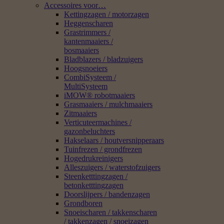
Accessoires voor…
Kettingzagen / motorzagen
Heggenscharen
Grastrimmers /
kantenmaaiers /
bosmaaiers
Bladblazers / bladzuigers
Hoogsnoeiers
CombiSysteem /
MultiSysteem
iMOW® robotmaaiers
Grasmaaiers / mulchmaaiers
Zitmaaiers
Verticuteermachines /
gazonbeluchters
Hakselaars / houtversnipperaars
Tuinfrezen / grondfrezen
Hogedrukreinigers
Alleszuigers / waterstofzuigers
Steenketttingzagen /
betonketttingzagen
Doorslijpers / bandenzagen
Grondboren
Snoeischaren / takkenscharen
/ takkenzagen / snoeizagen