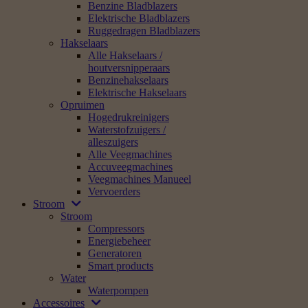
Benzine Bladblazers
Elektrische Bladblazers
Ruggedragen Bladblazers
Hakselaars
Alle Hakselaars /
houtversnipperaars
Benzinehakselaars
Elektrische Hakselaars
Opruimen
Hogedrukreinigers
Waterstofzuigers /
alleszuigers
Alle Veegmachines
Accuveegmachines
Veegmachines Manueel
Vervoerders
Stroom
Stroom
Compressors
Energiebeheer
Generatoren
Smart products
Water
Waterpompen
Accessoires