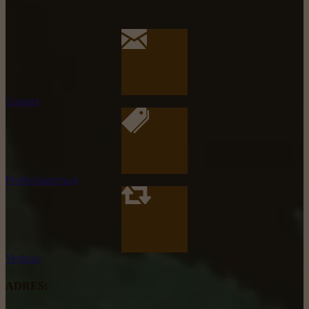
Contact
Productaanvraag
Verhuur
ADRES: