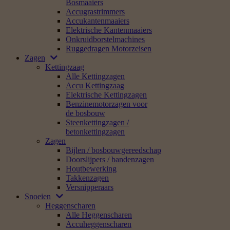
Bosmaaiers
Accugrastrimmers
Accukantenmaaiers
Elektrische Kantenmaaiers
Onkruidborstelmachines
Ruggedragen Motorzeisen
Zagen
Kettingzaag
Alle Kettingzagen
Accu Kettingzaag
Elektrische Kettingzagen
Benzinemotorzagen voor
de bosbouw
Steenkettingzagen /
betonkettingzagen
Zagen
Bijlen / bosbouwgereedschap
Doorslijpers / bandenzagen
Houtbewerking
Takkenzagen
Versnipperaars
Snoeien
Heggenscharen
Alle Heggenscharen
Accuheggenscharen