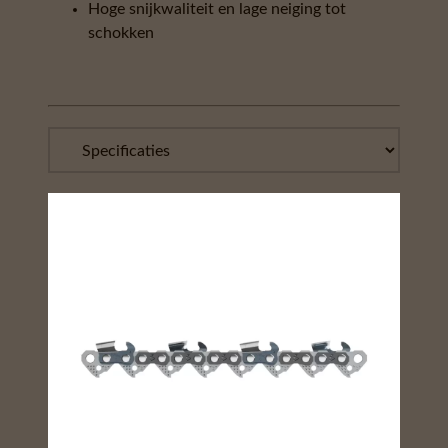
Hoge snijkwaliteit en lage neiging tot
schokken