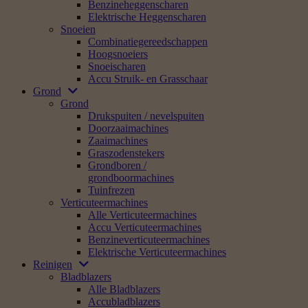
Benzineheggenscharen
Elektrische Heggenscharen
Snoeien
Combinatiegereedschappen
Hoogsnoeiers
Snoeischaren
Accu Struik- en Grasschaar
Grond
Grond
Drukspuiten / nevelspuiten
Doorzaaimachines
Zaaimachines
Graszodenstekers
Grondboren /
grondboormachines
Tuinfrezen
Verticuteermachines
Alle Verticuteermachines
Accu Verticuteermachines
Benzineverticuteermachines
Elektrische Verticuteermachines
Reinigen
Bladblazers
Alle Bladblazers
Accubladblazers