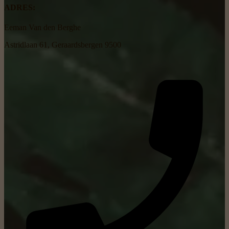
ADRES:
Eeman Van den Berghe
Astridlaan 61, Geraardsbergen 9500