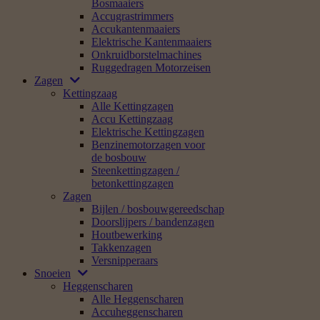
Bosmaaiers
Accugrastrimmers
Accukantenmaaiers
Elektrische Kantenmaaiers
Onkruidborstelmachines
Ruggedragen Motorzeisen
Zagen
Kettingzaag
Alle Kettingzagen
Accu Kettingzaag
Elektrische Kettingzagen
Benzinemotorzagen voor
de bosbouw
Steenkettingzagen /
betonkettingzagen
Zagen
Bijlen / bosbouwgereedschap
Doorslijpers / bandenzagen
Houtbewerking
Takkenzagen
Versnipperaars
Snoeien
Heggenscharen
Alle Heggenscharen
Accuheggenscharen