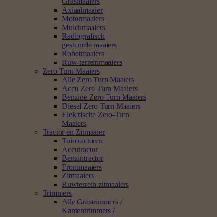
Grasmaaiers
Axiaalmaaier
Motormaaiers
Mulchmaaiers
Radiografisch
gestuurde maaiers
Robotmaaiers
Ruw-terreinmaaiers
Zero Turn Maaiers
Alle Zero Turn Maaiers
Accu Zero Turn Maaiers
Benzine Zero Turn Maaiers
Diesel Zero Turn Maaiers
Elektrische Zero-Turn
Maaiers
Tractor en Zitmaaier
Tuintractoren
Accutractor
Benzintractor
Frontmaaiers
Zitmaaiers
Ruwterrein zitmaaiers
Trimmers
Alle Grastrimmers /
Kantentrimmers /