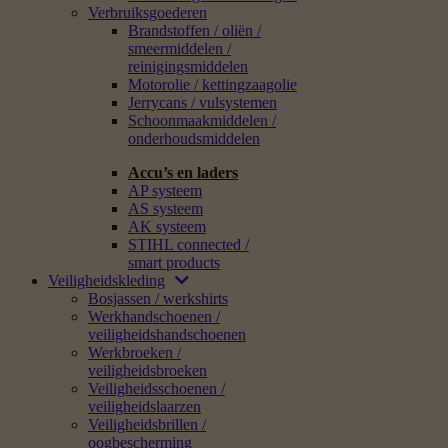
Verbruiksgoederen
Brandstoffen / oliën /
smeermiddelen /
reinigingsmiddelen
Motorolie / kettingzaagolie
Jerrycans / vulsystemen
Schoonmaakmiddelen /
onderhoudsmiddelen
Accu’s en laders
AP systeem
AS systeem
AK systeem
STIHL connected /
smart products
Veiligheidskleding
Bosjassen / werkshirts
Werkhandschoenen /
veiligheidshandschoenen
Werkbroeken /
veiligheidsbroeken
Veiligheidsschoenen /
veiligheidslaarzen
Veiligheidsbrillen /
oogbescherming