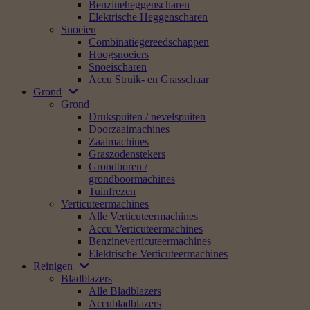
Benzineheggenscharen
Elektrische Heggenscharen
Snoeien
Combinatiegereedschappen
Hoogsnoeiers
Snoeischaren
Accu Struik- en Grasschaar
Grond
Grond
Drukspuiten / nevelspuiten
Doorzaaimachines
Zaaimachines
Graszodenstekers
Grondboren /
grondboormachines
Tuinfrezen
Verticuteermachines
Alle Verticuteermachines
Accu Verticuteermachines
Benzineverticuteermachines
Elektrische Verticuteermachines
Reinigen
Bladblazers
Alle Bladblazers
Accubladblazers