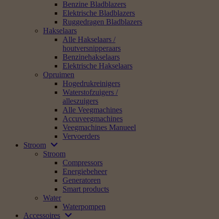
Benzine Bladblazers
Elektrische Bladblazers
Ruggedragen Bladblazers
Hakselaars
Alle Hakselaars /
houtversnipperaars
Benzinehakselaars
Elektrische Hakselaars
Opruimen
Hogedrukreinigers
Waterstofzuigers /
alleszuigers
Alle Veegmachines
Accuveegmachines
Veegmachines Manueel
Vervoerders
Stroom
Stroom
Compressors
Energiebeheer
Generatoren
Smart products
Water
Waterpompen
Accessoires