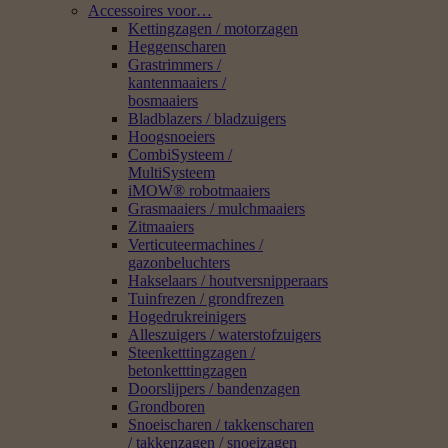
Accessoires voor…
Kettingzagen / motorzagen
Heggenscharen
Grastrimmers /
kantenmaaiers /
bosmaaiers
Bladblazers / bladzuigers
Hoogsnoeiers
CombiSysteem /
MultiSysteem
iMOW® robotmaaiers
Grasmaaiers / mulchmaaiers
Zitmaaiers
Verticuteermachines /
gazonbeluchters
Hakselaars / houtversnipperaars
Tuinfrezen / grondfrezen
Hogedrukreinigers
Alleszuigers / waterstofzuigers
Steenketttingzagen /
betonketttingzagen
Doorslijpers / bandenzagen
Grondboren
Snoeischaren / takkenscharen
/ takkenzagen / snoeizagen