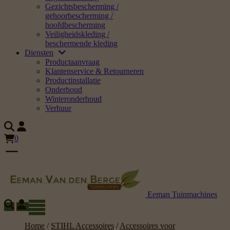
Gezichtsbescherming /
gehoorbescherming /
hoofdbescherming
Veiligheidskleding /
beschermende kleding
Diensten
Productaanvraag
Klantenservice & Retourneren
Productinstallatie
Onderhoud
Winteronderhoud
Verhuur
0
Eeman Tuinmachines
Home
/
STIHL Accessoires
/
Accessoires voor