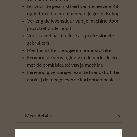
Let voor de geschiktheid van de Service Kit
op het machinenummer van je gereedschap
Verleng de levensduur van je machine door
proactief onderhoud
Voor zowel particuliere als professionele
gebruikers
Met luchtfilter, bougie en brandstoffilter
Eenvoudige vervanging van de onderdelen
met de combisleutel van je machine
Eenvoudig vervangen van de brandstoffilter
dankzij de meegeleverde kartonnen haak