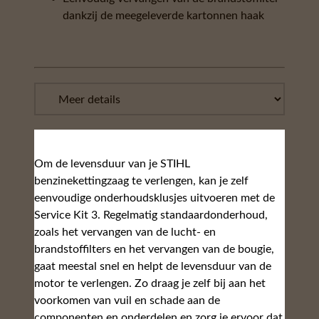
De HD2-luchtfilter is geschikt voor alle
bedrijfsomstandigheden en kan dus universeel
worden gebruikt. Met zijn fijne poriën biedt hij
een uitstekende filterkwaliteit en filtert hij zelfs
het fijnste stof uit de aangezogen lucht. Door de
HD2-filter te vervangen, bescherm je de motor
van je kettingzaag doeltreffend tegen het
binnendringen van schurend stof. De prestaties
blijven behouden, het brandstofverbruik is laag en
je kan je machine met het gebruikelijke gemak
starten.
De brandstoffilter helpt voorkomen dat vreemde
deeltjes via de brandstof in de motor
terechtkomen. Regelmatige vervanging van dit
onderdeel helpt de motor te beschermen en
verlengt dus ook de levensduur van je machine.
Om de prestaties op peil te houden raden we ook