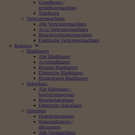
Accessoires voor…
Kettingzagen / motorzagen
Heggenscharen
Grastrimmers /
kantenmaaiers /
bosmaaiers
Bladblazers / bladzuigers
Hoogsnoeiers
CombiSysteem /
MultiSysteem
iMOW® robotmaaiers
Grasmaaiers / mulchmaaiers
Zitmaaiers
Verticuteermachines /
gazonbeluchters
Hakselaars / houtversnipperaars
Tuinfrezen / grondfrezen
Hogedrukreinigers
Alleszuigers / waterstofzuigers
Steenketttingzagen /
betonketttingzagen
Doorslijpers / bandenzagen
Grondboren
Snoeischaren / takkenscharen
/ takkenzagen / snoeizagen