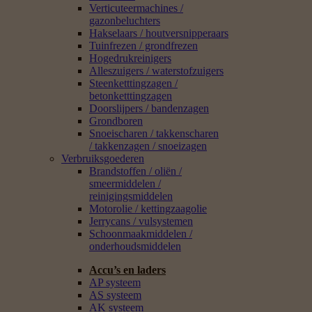
Gezichtsbescherming /
gehoorbescherming /
hoofdbescherming
Veiligheidskleding /
beschermende kleding
Diensten
Productaanvraag
Klantenservice & Retourneren
Productinstallatie
Onderhoud
Winteronderhoud
Verhuur
0
Eeman Tuinmachines
Home
/
STIHL Accessoires
/
STIHL Kits
/
Service Kits