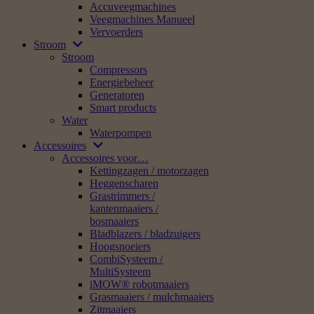
Verbruiksgoederen
Brandstoffen / oliën /
smeermiddelen /
reinigingsmiddelen
Motorolie / kettingzaagolie
Jerrycans / vulsystemen
Schoonmaakmiddelen /
onderhoudsmiddelen
Accu’s en laders
AP systeem
AS systeem
AK systeem
STIHL connected /
smart products
Veiligheidskleding
Bosjassen / werkshirts
Werkhandschoenen /
veiligheidshandschoenen
Werkbroeken /
veiligheidsbroeken
Veiligheidsschoenen /
veiligheidslaarzen
Veiligheidsbrillen /
oogbescherming