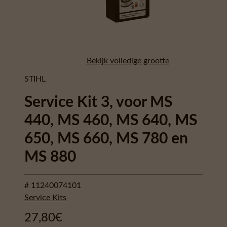
MS 660, MS 780 en MS 880
Voor zowel particuliere als professionele
gebruikers
Verleng de levensduur van je machine door
proactief onderhoud
Met HD2-luchtfilter, bougie en
brandstoffilter
Eenvoudige vervanging van de onderdelen
met de combisleutel van je machine
Eenvoudig vervangen van de brandstoffilter
dankzij de meegeleverde kartonnen haak