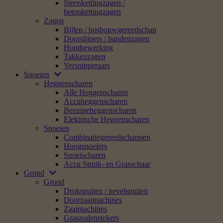
Benzine Bladblazers
Elektrische Bladblazers
Ruggedragen Bladblazers
Hakselaars
Alle Hakselaars /
houtversnipperaars
Benzinehakselaars
Elektrische Hakselaars
Opruimen
Hogedrukreinigers
Waterstofzuigers /
alleszuigers
Alle Veegmachines
Accuveegmachines
Veegmachines Manueel
Vervoerders
Stroom
Stroom
Compressors
Energiebeheer
Generatoren
Smart products
Water
Waterpompen
Accessoires