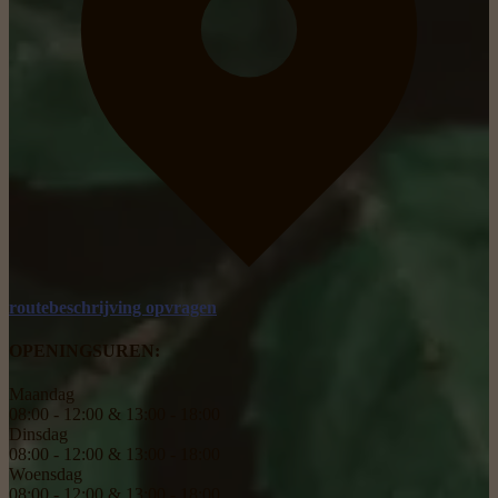
© 2026 Eeman Tuinmachines
|
Site Door
Privacybeleid
Algemene voorwaarden