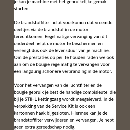
Contact
Productaanvraag
Verhuur
ADRES:
Eeman Van den Berghe