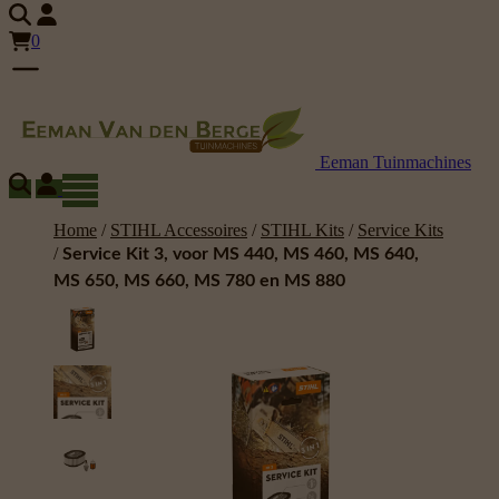
440, MS 460, MS 640, MS
650, MS 660, MS 780 en
MS 880
# 11240074101
Service Kits
27,80
€
Alle prijzen zijn inclusief 21% BTW.
Reserveren
Service Kit voor verschillende
benzinekettingzagen hogere levensduur dankzij
een proactief en regelmatig onderhoud
Voor MS 440, MS 460, MS 640, MS 650,