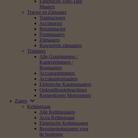
Benzineheggenscharen
Elektrische Heggenscharen
Snoeien
Combinatiegereedschappen
Hoogsnoeiers
Snoeischaren
Accu Struik- en Grasschaar
Grond
Grond
Drukspuiten / nevelspuiten
Doorzaaimachines
Zaaimachines
Graszodenstekers
Grondboren /
grondboormachines
Tuinfrezen
Verticuteermachines
Alle Verticuteermachines
Accu Verticuteermachines
Benzineverticuteermachines
Elektrische Verticuteermachines
Reinigen
Bladblazers
Alle Bladblazers
Accubladblazers