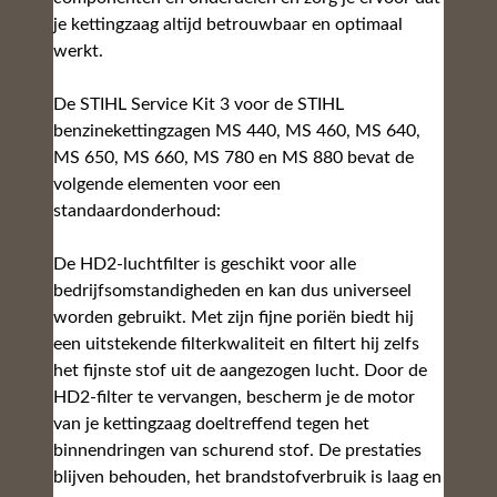
aan om de bougie regelmatig te vervangen voor
een langdurig schonere verbranding in de motor.
Voor het vervangen van de luchtfilter en de
bougie gebruik je best de handige combisleutel die
bij je STIHL kettingzaag wordt meegeleverd. In de
verpakking van de Service Kit is ook een
kartonnen haak bijgesloten. Hiermee kan je de
brandstoffilter verwijderen en vervangen. Je hebt
geen extra gereedschap nodig.
Inhoud door