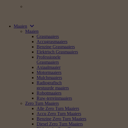
Bosmaaiers
Accugrastrimmers
Accukantenmaaiers
Elektrische Kantenmaaiers
Onkruidborstelmachines
Ruggedragen Motorzeisen
Zagen
Kettingzaag
Alle Kettingzagen
Accu Kettingzaag
Elektrische Kettingzagen
Benzinemotorzagen voor
de bosbouw
Steenkettingzagen /
betonkettingzagen
Zagen
Bijlen / bosbouwgereedschap
Doorslijpers / bandenzagen
Houtbewerking
Takkenzagen
Versnipperaars
Snoeien
Heggenscharen
Alle Heggenscharen
Accuheggenscharen