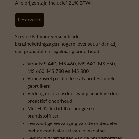
Om de levensduur van je STIHL
benzinekettingzaag te verlengen, kan je zelf
eenvoudige onderhoudsklusjes uitvoeren met de
Service Kit 3. Regelmatig standaardonderhoud,
zoals het vervangen van de lucht- en
brandstoffilters en het vervangen van de bougie,
gaat meestal snel en helpt de levensduur van de
motor te verlengen. Zo draag je zelf bij aan het
voorkomen van vuil en schade aan de
componenten en onderdelen en zorg je ervoor dat
je kettingzaag altijd betrouwbaar en optimaal
werkt.
De STIHL Service Kit 3 voor de STIHL
benzinekettingzagen MS 440, MS 460, MS 640,
MS 650, MS 660, MS 780 en MS 880 bevat de
volgende elementen voor een
standaardonderhoud: