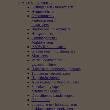
Accessoires voor…
Kettingzagen / motorzagen
Heggenscharen
Grastrimmers /
kantenmaaiers /
bosmaaiers
Bladblazers / bladzuigers
Hoogsnoeiers
CombiSysteem /
MultiSysteem
iMOW® robotmaaiers
Grasmaaiers / mulchmaaiers
Zitmaaiers
Verticuteermachines /
gazonbeluchters
Hakselaars / houtversnipperaars
Tuinfrezen / grondfrezen
Hogedrukreinigers
Alleszuigers / waterstofzuigers
Steenketttingzagen /
betonketttingzagen
Doorslijpers / bandenzagen
Grondboren
Snoeischaren / takkenscharen
/ takkenzagen / snoeizagen