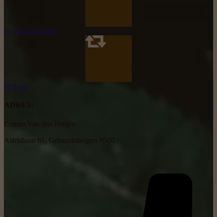
Productaanvraag
Verhuur
ADRES:
Eeman Van den Berghe
Astridlaan 61, Geraardsbergen 9500