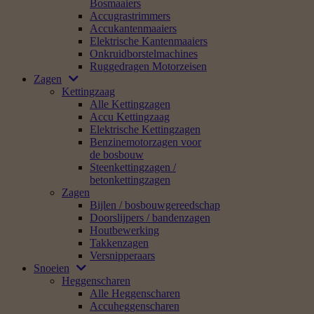
Bosmaaiers
Accugrastrimmers
Accukantenmaaiers
Elektrische Kantenmaaiers
Onkruidborstelmachines
Ruggedragen Motorzeisen
Zagen
Kettingzaag
Alle Kettingzagen
Accu Kettingzaag
Elektrische Kettingzagen
Benzinemotorzagen voor
de bosbouw
Steenkettingzagen /
betonkettingzagen
Zagen
Bijlen / bosbouwgereedschap
Doorslijpers / bandenzagen
Houtbewerking
Takkenzagen
Versnipperaars
Snoeien
Heggenscharen
Alle Heggenscharen
Accuheggenscharen