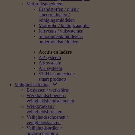
Verbruiksgoederen
Brandstoffen / oliën /
smeermiddelen /
reinigingsmiddelen
Motorolie / kettingzaagolie
Jerrycans / vulsystemen
Schoonmaakmiddelen /
onderhoudsmiddelen
Accu’s en laders
AP systeem
AS systeem
AK systeem
STIHL connected /
smart products
Veiligheidskleding
Bosjassen / werkshirts
Werkhandschoenen /
veiligheidshandschoenen
Werkbroeken /
veiligheidsbroeken
Veiligheidsschoenen /
veiligheidslaarzen
Veiligheidsbrillen /
oogbescherming