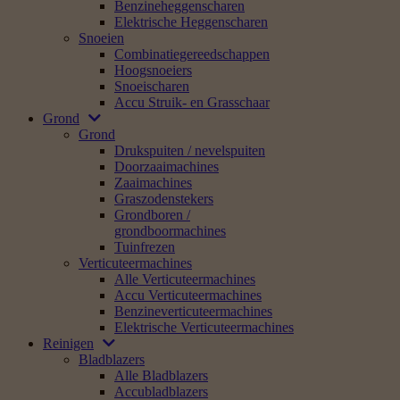
Benzineheggenscharen
Elektrische Heggenscharen
Snoeien
Combinatiegereedschappen
Hoogsnoeiers
Snoeischaren
Accu Struik- en Grasschaar
Grond
Grond
Drukspuiten / nevelspuiten
Doorzaaimachines
Zaaimachines
Graszodenstekers
Grondboren /
grondboormachines
Tuinfrezen
Verticuteermachines
Alle Verticuteermachines
Accu Verticuteermachines
Benzineverticuteermachines
Elektrische Verticuteermachines
Reinigen
Bladblazers
Alle Bladblazers
Accubladblazers