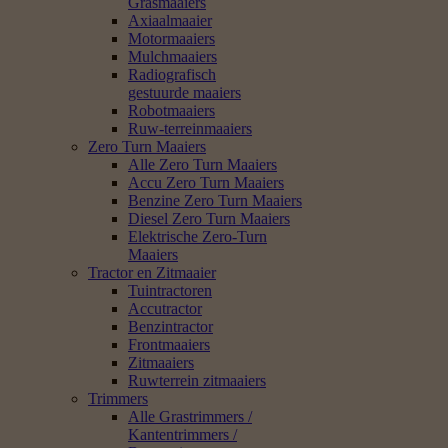
Grasmaaiers
Axiaalmaaier
Motormaaiers
Mulchmaaiers
Radiografisch
gestuurde maaiers
Robotmaaiers
Ruw-terreinmaaiers
Zero Turn Maaiers
Alle Zero Turn Maaiers
Accu Zero Turn Maaiers
Benzine Zero Turn Maaiers
Diesel Zero Turn Maaiers
Elektrische Zero-Turn
Maaiers
Tractor en Zitmaaier
Tuintractoren
Accutractor
Benzintractor
Frontmaaiers
Zitmaaiers
Ruwterrein zitmaaiers
Trimmers
Alle Grastrimmers /
Kantentrimmers /