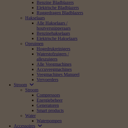
Benzine Bladblazers
Elektrische Bladblazers
Ruggedragen Bladblazers
Hakselaars
Alle Hakselaars /
houtversnipperaars
Benzinehakselaars
Elektrische Hakselaars
Opruimen
Hogedrukreinigers
Waterstofzuigers /
alleszuigers
Alle Veegmachines
Accuveegmachines
Veegmachines Manueel
Vervoerders
Stroom
Stroom
Compressors
Energiebeheer
Generatoren
Smart products
Water
Waterpompen
Accessoires