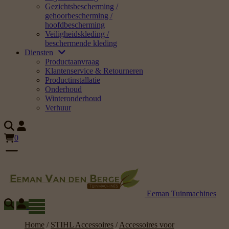
Gezichtsbescherming /
gehoorbescherming /
hoofdbescherming
Veiligheidskleding /
beschermende kleding
Diensten
Productaanvraag
Klantenservice & Retourneren
Productinstallatie
Onderhoud
Winteronderhoud
Verhuur
0
Eeman Tuinmachines
Home
/
STIHL Accessoires
/
Accessoires voor