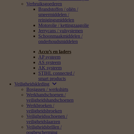
Verbruiksgoederen
Brandstoffen / oliën /
smeermiddelen /
reinigingsmiddelen
Motorolie / kettingzaagolie
Jerrycans / vulsystemen
Schoonmaakmiddelen /
onderhoudsmiddelen
Accu’s en laders
AP systeem
AS systeem
AK systeem
STIHL connected /
smart products
Veiligheidskleding
Bosjassen / werkshirts
Werkhandschoenen /
veiligheidshandschoenen
Werkbroeken /
veiligheidsbroeken
Veiligheidsschoenen /
veiligheidslaarzen
Veiligheidsbrillen /
oogbescherming