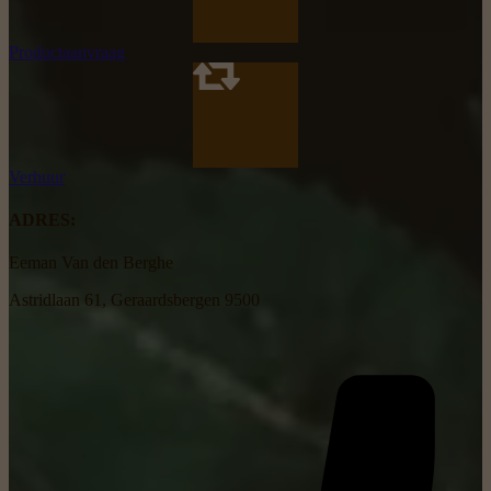
Productaanvraag
Verhuur
ADRES:
Eeman Van den Berghe
Astridlaan 61, Geraardsbergen 9500