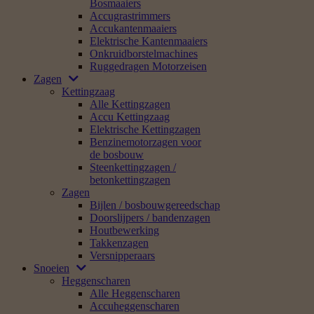
Bosmaaiers
Accugrastrimmers
Accukantenmaaiers
Elektrische Kantenmaaiers
Onkruidborstelmachines
Ruggedragen Motorzeisen
Zagen
Kettingzaag
Alle Kettingzagen
Accu Kettingzaag
Elektrische Kettingzagen
Benzinemotorzagen voor
de bosbouw
Steenkettingzagen /
betonkettingzagen
Zagen
Bijlen / bosbouwgereedschap
Doorslijpers / bandenzagen
Houtbewerking
Takkenzagen
Versnipperaars
Snoeien
Heggenscharen
Alle Heggenscharen
Accuheggenscharen