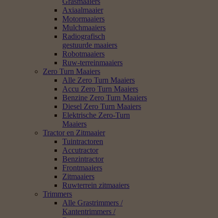
Grasmaaiers
Axiaalmaaier
Motormaaiers
Mulchmaaiers
Radiografisch
gestuurde maaiers
Robotmaaiers
Ruw-terreinmaaiers
Zero Turn Maaiers
Alle Zero Turn Maaiers
Accu Zero Turn Maaiers
Benzine Zero Turn Maaiers
Diesel Zero Turn Maaiers
Elektrische Zero-Turn
Maaiers
Tractor en Zitmaaier
Tuintractoren
Accutractor
Benzintractor
Frontmaaiers
Zitmaaiers
Ruwterrein zitmaaiers
Trimmers
Alle Grastrimmers /
Kantentrimmers /