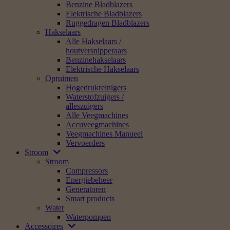
Benzine Bladblazers
Elektrische Bladblazers
Ruggedragen Bladblazers
Hakselaars
Alle Hakselaars /
houtversnipperaars
Benzinehakselaars
Elektrische Hakselaars
Opruimen
Hogedrukreinigers
Waterstofzuigers /
alleszuigers
Alle Veegmachines
Accuveegmachines
Veegmachines Manueel
Vervoerders
Stroom
Stroom
Compressors
Energiebeheer
Generatoren
Smart products
Water
Waterpompen
Accessoires