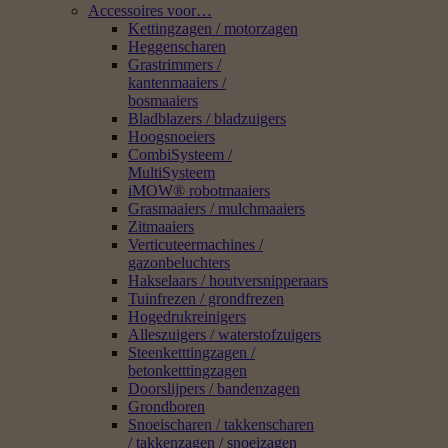
Accessoires voor…
Kettingzagen / motorzagen
Heggenscharen
Grastrimmers /
kantenmaaiers /
bosmaaiers
Bladblazers / bladzuigers
Hoogsnoeiers
CombiSysteem /
MultiSysteem
iMOW® robotmaaiers
Grasmaaiers / mulchmaaiers
Zitmaaiers
Verticuteermachines /
gazonbeluchters
Hakselaars / houtversnipperaars
Tuinfrezen / grondfrezen
Hogedrukreinigers
Alleszuigers / waterstofzuigers
Steenketttingzagen /
betonketttingzagen
Doorslijpers / bandenzagen
Grondboren
Snoeischaren / takkenscharen
/ takkenzagen / snoeizagen