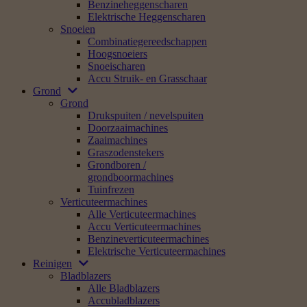
Benzineheggenscharen
Elektrische Heggenscharen
Snoeien
Combinatiegereedschappen
Hoogsnoeiers
Snoeischaren
Accu Struik- en Grasschaar
Grond
Grond
Drukspuiten / nevelspuiten
Doorzaaimachines
Zaaimachines
Graszodenstekers
Grondboren /
grondboormachines
Tuinfrezen
Verticuteermachines
Alle Verticuteermachines
Accu Verticuteermachines
Benzineverticuteermachines
Elektrische Verticuteermachines
Reinigen
Bladblazers
Alle Bladblazers
Accubladblazers