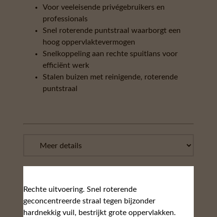
Voor veeleisende privégebruikers en
professionals
Snel roterende puntstraal waarborgt een
hoog oppervlaktevermogen
Snelkoppeling aan rechte spuitlans voor
efficiënt werk
Stalen buizen met reinigende, roterende
puntstraal
Rechte uitvoering. Snel roterende
geconcentreerde straal tegen bijzonder
hardnekkig vuil, bestrijkt grote oppervlakken.