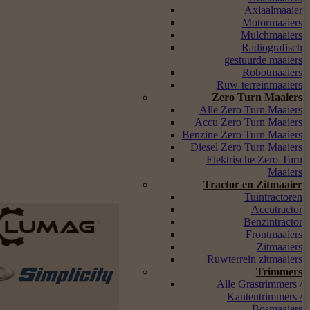
Axiaalmaaier
Motormaaiers
Mulchmaaiers
Radiografisch
gestuurde maaiers
Robotmaaiers
Ruw-terreinmaaiers
Zero Turn Maaiers
Alle Zero Turn Maaiers
Accu Zero Turn Maaiers
Benzine Zero Turn Maaiers
Diesel Zero Turn Maaiers
Elektrische Zero-Turn
Maaiers
Tractor en Zitmaaier
Tuintractoren
Accutractor
Benzintractor
Frontmaaiers
Zitmaaiers
Ruwterrein zitmaaiers
Trimmers
Alle Grastrimmers /
Kantentrimmers /
Bosmaaiers