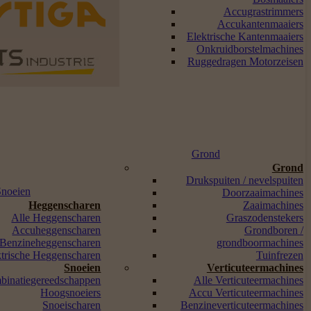
Accugrastrimmers
Accukantenmaaiers
Elektrische Kantenmaaiers
Onkruidborstelmachines
Ruggedragen Motorzeisen
Grond
Grond
Drukspuiten / nevelspuiten
Snoeien
Doorzaaimachines
Heggenscharen
Zaaimachines
Alle Heggenscharen
Graszodenstekers
Accuheggenscharen
Grondboren /
Benzineheggenscharen
grondboormachines
ktrische Heggenscharen
Tuinfrezen
Snoeien
Verticuteermachines
binatiegereedschappen
Alle Verticuteermachines
Hoogsnoeiers
Accu Verticuteermachines
Snoeischaren
Benzineverticuteermachines