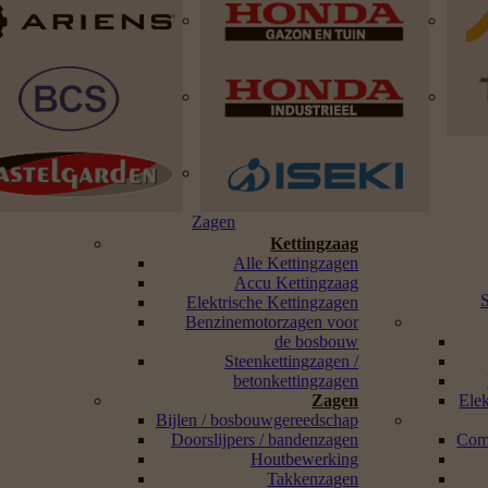
Zagen
Kettingzaag
Alle Kettingzagen
Accu Kettingzaag
Elektrische Kettingzagen
Benzinemotorzagen voor
de bosbouw
Steenkettingzagen /
betonkettingzagen
Zagen
Ele
Bijlen / bosbouwgereedschap
Doorslijpers / bandenzagen
Com
Houtbewerking
Takkenzagen