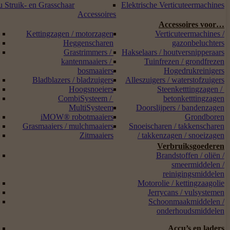
 Struik- en Grasschaar
Elektrische Verticuteermachines
Accessoires
Accessoires voor…
Kettingzagen / motorzagen
Verticuteermachines /
Heggenscharen
gazonbeluchters
Grastrimmers /
Hakselaars / houtversnipperaars
kantenmaaiers /
Tuinfrezen / grondfrezen
bosmaaiers
Hogedrukreinigers
Bladblazers / bladzuigers
Alleszuigers / waterstofzuigers
Hoogsnoeiers
Steenketttingzagen /
CombiSysteem /
betonketttingzagen
MultiSysteem
Doorslijpers / bandenzagen
iMOW® robotmaaiers
Grondboren
Grasmaaiers / mulchmaaiers
Snoeischaren / takkenscharen
Zitmaaiers
/ takkenzagen / snoeizagen
Verbruiksgoederen
Brandstoffen / oliën /
smeermiddelen /
reinigingsmiddelen
Motorolie / kettingzaagolie
Jerrycans / vulsystemen
Schoonmaakmiddelen /
onderhoudsmiddelen
Accu’s en laders