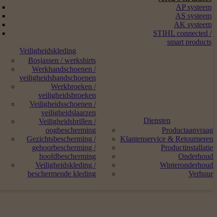
AP systeem
AS systeem
AK systeem
STIHL connected /
smart products
Veiligheidskleding
Bosjassen / werkshirts
Werkhandschoenen /
veiligheidshandschoenen
Werkbroeken /
veiligheidsbroeken
Veiligheidsschoenen /
veiligheidslaarzen
Diensten
Veiligheidsbrillen /
oogbescherming
Productaanvraag
Gezichtsbescherming /
Klantenservice & Retourneren
gehoorbescherming /
Productinstallatie
hoofdbescherming
Onderhoud
Veiligheidskleding /
Winteronderhoud
beschermende kleding
Verhuur