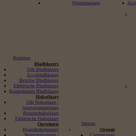
Versnipperaars
Accu
Reinigen
Bladblazers
Alle Bladblazers
Accubladblazers
Benzine Bladblazers
Elektrische Bladblazers
Ruggedragen Bladblazers
Hakselaars
Alle Hakselaars /
houtversnipperaars
Benzinehakselaars
Elektrische Hakselaars
Stroom
Opruimen
Hogedrukreinigers
Stroom
Waterstofzuigers /
Compressors