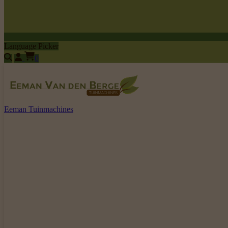
Language Picker
0
Eeman Tuinmachines