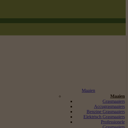
Maaien
Maaien
Grasmaaiers
Accugrasmaaiers
Benzine Grasmaaiers
Elektrisch Grasmaaiers
Professionele
Grasmaaiers