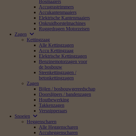
Bosmaaiers
Accugrastrimmers
Accukantenmaaiers
Elektrische Kantenmaaiers
Onkruidborstelmachines
Ruggedragen Motorzeisen
Zagen
Kettingzaag
Alle Kettingzagen
Accu Kettingzaag
Elektrische Kettingzagen
Benzinemotorzagen voor
de bosbouw
Steenkettingzagen /
betonkettingzagen
Zagen
Bijlen / bosbouwgereedschap
Doorslijpers / bandenzagen
Houtbewerking
Takkenzagen
Versnipperaars
Snoeien
Heggenscharen
Alle Heggenscharen
Accuheggenscharen