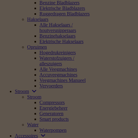
Benzine Bladblazers
Elektrische Bladblazers
Ruggedragen Bladblazers
Hakselaars
Alle Hakselaars /
houtversnipperaars
Benzinehakselaars
Elektrische Hakselaars
Opruimen
Hogedrukreinigers
Waterstofzuigers /
alleszuigers
Alle Veegmachines
Accuveegmachines
Veegmachines Manueel
Vervoerders
Stroom
Stroom
Compressors
Energiebeheer
Generatoren
Smart products
Water
Waterpompen
Accessoires