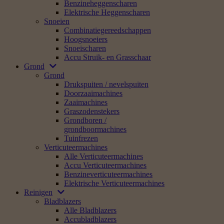
Benzineheggenscharen
Elektrische Heggenscharen
Snoeien
Combinatiegereedschappen
Hoogsnoeiers
Snoeischaren
Accu Struik- en Grasschaar
Grond
Grond
Drukspuiten / nevelspuiten
Doorzaaimachines
Zaaimachines
Graszodenstekers
Grondboren /
grondboormachines
Tuinfrezen
Verticuteermachines
Alle Verticuteermachines
Accu Verticuteermachines
Benzineverticuteermachines
Elektrische Verticuteermachines
Reinigen
Bladblazers
Alle Bladblazers
Accubladblazers