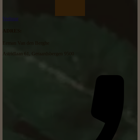
Verhuur
ADRES:
Eeman Van den Berghe
Astridlaan 61, Geraardsbergen 9500