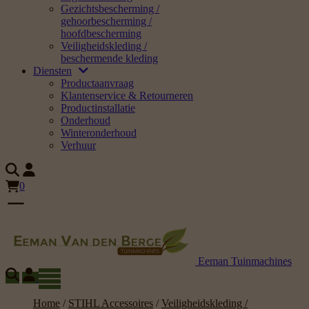
Gezichtsbescherming /
gehoorbescherming /
hoofdbescherming
Veiligheidskleding /
beschermende kleding
Diensten
Productaanvraag
Klantenservice & Retourneren
Productinstallatie
Onderhoud
Winteronderhoud
Verhuur
0
Eeman Tuinmachines
Home
/
STIHL Accessoires
/
Veiligheidskleding /