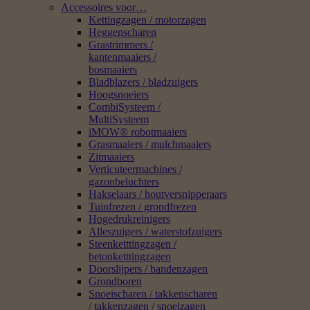
Accessoires voor…
Kettingzagen / motorzagen
Heggenscharen
Grastrimmers /
kantenmaaiers /
bosmaaiers
Bladblazers / bladzuigers
Hoogsnoeiers
CombiSysteem /
MultiSysteem
iMOW® robotmaaiers
Grasmaaiers / mulchmaaiers
Zitmaaiers
Verticuteermachines /
gazonbeluchters
Hakselaars / houtversnipperaars
Tuinfrezen / grondfrezen
Hogedrukreinigers
Alleszuigers / waterstofzuigers
Steenketttingzagen /
betonketttingzagen
Doorslijpers / bandenzagen
Grondboren
Snoeischaren / takkenscharen
/ takkenzagen / snoeizagen