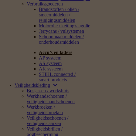
Verbruiksgoederen
Brandstoffen / oliën /
smeermiddelen /
reinigingsmiddelen
Motorolie / kettingzaagolie
Jerrycans / vulsystemen
Schoonmaakmiddelen /
onderhoudsmiddelen
Accu’s en laders
AP systeem
AS systeem
AK systeem
STIHL connected /
smart products
Veiligheidskleding
Bosjassen / werkshirts
Werkhandschoenen /
veiligheidshandschoenen
Werkbroeken /
veiligheidsbroeken
Veiligheidsschoenen /
veiligheidslaarzen
Veiligheidsbrillen /
oogbescherming