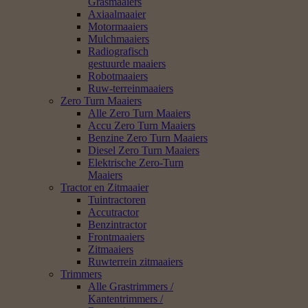
Grasmaaiers
Axiaalmaaier
Motormaaiers
Mulchmaaiers
Radiografisch
gestuurde maaiers
Robotmaaiers
Ruw-terreinmaaiers
Zero Turn Maaiers
Alle Zero Turn Maaiers
Accu Zero Turn Maaiers
Benzine Zero Turn Maaiers
Diesel Zero Turn Maaiers
Elektrische Zero-Turn
Maaiers
Tractor en Zitmaaier
Tuintractoren
Accutractor
Benzintractor
Frontmaaiers
Zitmaaiers
Ruwterrein zitmaaiers
Trimmers
Alle Grastrimmers /
Kantentrimmers /