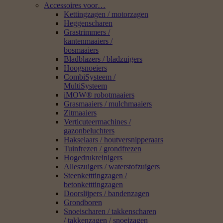
Accessoires voor…
Kettingzagen / motorzagen
Heggenscharen
Grastrimmers /
kantenmaaiers /
bosmaaiers
Bladblazers / bladzuigers
Hoogsnoeiers
CombiSysteem /
MultiSysteem
iMOW® robotmaaiers
Grasmaaiers / mulchmaaiers
Zitmaaiers
Verticuteermachines /
gazonbeluchters
Hakselaars / houtversnipperaars
Tuinfrezen / grondfrezen
Hogedrukreinigers
Alleszuigers / waterstofzuigers
Steenketttingzagen /
betonketttingzagen
Doorslijpers / bandenzagen
Grondboren
Snoeischaren / takkenscharen
/ takkenzagen / snoeizagen