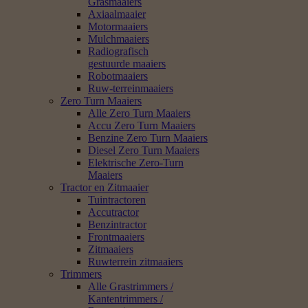
Grasmaaiers
Axiaalmaaier
Motormaaiers
Mulchmaaiers
Radiografisch
gestuurde maaiers
Robotmaaiers
Ruw-terreinmaaiers
Zero Turn Maaiers
Alle Zero Turn Maaiers
Accu Zero Turn Maaiers
Benzine Zero Turn Maaiers
Diesel Zero Turn Maaiers
Elektrische Zero-Turn
Maaiers
Tractor en Zitmaaier
Tuintractoren
Accutractor
Benzintractor
Frontmaaiers
Zitmaaiers
Ruwterrein zitmaaiers
Trimmers
Alle Grastrimmers /
Kantentrimmers /