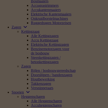
Bosmaaiers
Accugrastrimmers
Accukantenmaaiers
Elektrische Kantenmaaiers
Onkruidborstelmachines
Ruggedragen Motorzeisen
Zagen
Kettingzaag
Alle Kettingzagen
Accu Kettingzaag
Elektrische Kettingzagen
Benzinemotorzagen voor
de bosbouw
Steenkettingzagen /
betonkettingzagen
Zagen
Bijlen / bosbouwgereedschap
Doorslijpers / bandenzagen
Houtbewerking
Takkenzagen
Versnipperaars
Snoeien
Heggenscharen
Alle Heggenscharen
Accuheggenscharen