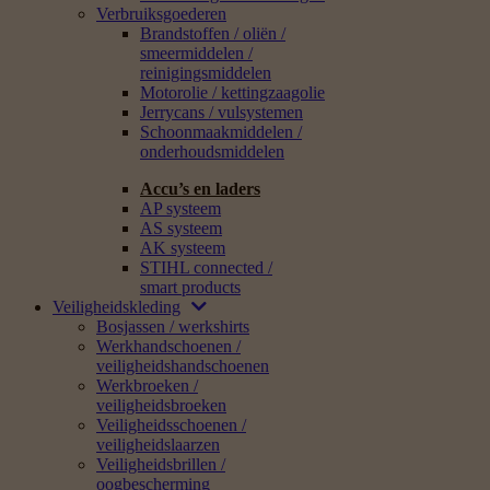
Verbruiksgoederen
Brandstoffen / oliën /
smeermiddelen /
reinigingsmiddelen
Motorolie / kettingzaagolie
Jerrycans / vulsystemen
Schoonmaakmiddelen /
onderhoudsmiddelen
Accu’s en laders
AP systeem
AS systeem
AK systeem
STIHL connected /
smart products
Veiligheidskleding
Bosjassen / werkshirts
Werkhandschoenen /
veiligheidshandschoenen
Werkbroeken /
veiligheidsbroeken
Veiligheidsschoenen /
veiligheidslaarzen
Veiligheidsbrillen /
oogbescherming