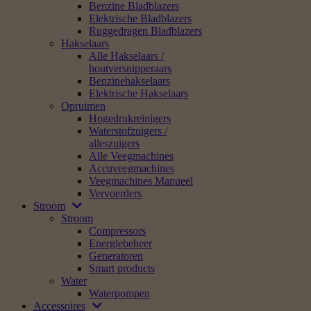
Benzine Bladblazers
Elektrische Bladblazers
Ruggedragen Bladblazers
Hakselaars
Alle Hakselaars /
houtversnipperaars
Benzinehakselaars
Elektrische Hakselaars
Opruimen
Hogedrukreinigers
Waterstofzuigers /
alleszuigers
Alle Veegmachines
Accuveegmachines
Veegmachines Manueel
Vervoerders
Stroom
Stroom
Compressors
Energiebeheer
Generatoren
Smart products
Water
Waterpompen
Accessoires