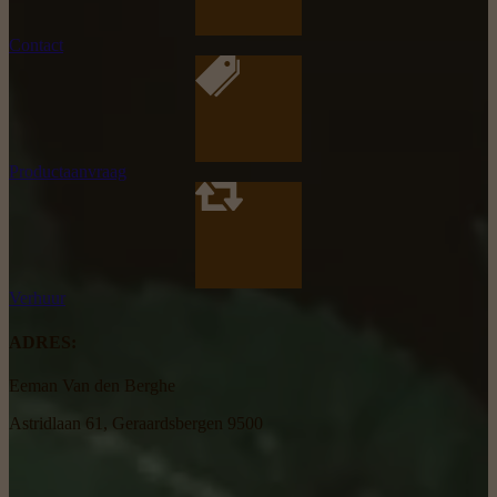
Contact
Productaanvraag
Verhuur
ADRES:
Eeman Van den Berghe
Astridlaan 61, Geraardsbergen 9500