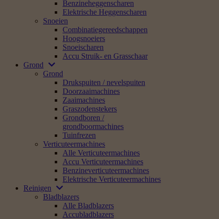
Benzineheggenscharen
Elektrische Heggenscharen
Snoeien
Combinatiegereedschappen
Hoogsnoeiers
Snoeischaren
Accu Struik- en Grasschaar
Grond
Grond
Drukspuiten / nevelspuiten
Doorzaaimachines
Zaaimachines
Graszodenstekers
Grondboren /
grondboormachines
Tuinfrezen
Verticuteermachines
Alle Verticuteermachines
Accu Verticuteermachines
Benzineverticuteermachines
Elektrische Verticuteermachines
Reinigen
Bladblazers
Alle Bladblazers
Accubladblazers