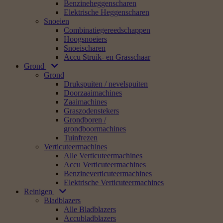
Benzineheggenscharen
Elektrische Heggenscharen
Snoeien
Combinatiegereedschappen
Hoogsnoeiers
Snoeischaren
Accu Struik- en Grasschaar
Grond
Grond
Drukspuiten / nevelspuiten
Doorzaaimachines
Zaaimachines
Graszodenstekers
Grondboren /
grondboormachines
Tuinfrezen
Verticuteermachines
Alle Verticuteermachines
Accu Verticuteermachines
Benzineverticuteermachines
Elektrische Verticuteermachines
Reinigen
Bladblazers
Alle Bladblazers
Accubladblazers