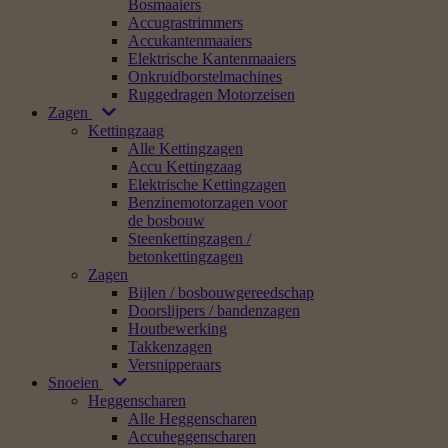
Bosmaaiers
Accugrastrimmers
Accukantenmaaiers
Elektrische Kantenmaaiers
Onkruidborstelmachines
Ruggedragen Motorzeisen
Zagen
Kettingzaag
Alle Kettingzagen
Accu Kettingzaag
Elektrische Kettingzagen
Benzinemotorzagen voor
de bosbouw
Steenkettingzagen /
betonkettingzagen
Zagen
Bijlen / bosbouwgereedschap
Doorslijpers / bandenzagen
Houtbewerking
Takkenzagen
Versnipperaars
Snoeien
Heggenscharen
Alle Heggenscharen
Accuheggenscharen