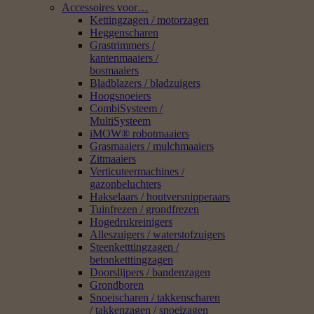
Accessoires voor…
Kettingzagen / motorzagen
Heggenscharen
Grastrimmers /
kantenmaaiers /
bosmaaiers
Bladblazers / bladzuigers
Hoogsnoeiers
CombiSysteem /
MultiSysteem
iMOW® robotmaaiers
Grasmaaiers / mulchmaaiers
Zitmaaiers
Verticuteermachines /
gazonbeluchters
Hakselaars / houtversnipperaars
Tuinfrezen / grondfrezen
Hogedrukreinigers
Alleszuigers / waterstofzuigers
Steenketttingzagen /
betonketttingzagen
Doorslijpers / bandenzagen
Grondboren
Snoeischaren / takkenscharen
/ takkenzagen / snoeizagen