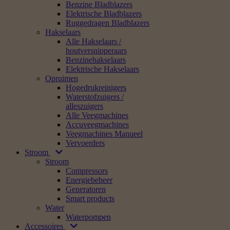
Benzine Bladblazers
Elektrische Bladblazers
Ruggedragen Bladblazers
Hakselaars
Alle Hakselaars /
houtversnipperaars
Benzinehakselaars
Elektrische Hakselaars
Opruimen
Hogedrukreinigers
Waterstofzuigers /
alleszuigers
Alle Veegmachines
Accuveegmachines
Veegmachines Manueel
Vervoerders
Stroom
Stroom
Compressors
Energiebeheer
Generatoren
Smart products
Water
Waterpompen
Accessoires