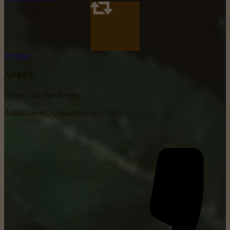
Verhuur
ADRES:
Eeman Van den Berghe
Astridlaan 61, Geraardsbergen 9500