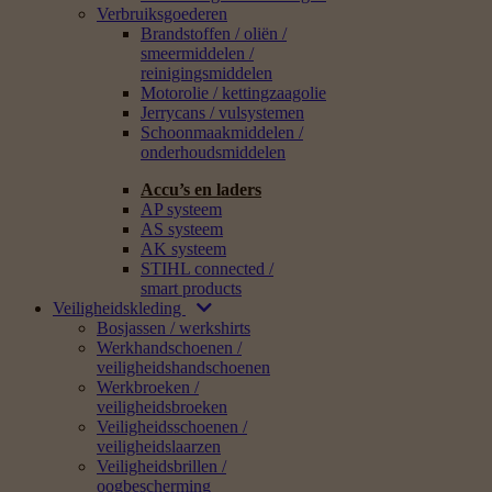
Verbruiksgoederen
Brandstoffen / oliën /
smeermiddelen /
reinigingsmiddelen
Motorolie / kettingzaagolie
Jerrycans / vulsystemen
Schoonmaakmiddelen /
onderhoudsmiddelen
Accu’s en laders
AP systeem
AS systeem
AK systeem
STIHL connected /
smart products
Veiligheidskleding
Bosjassen / werkshirts
Werkhandschoenen /
veiligheidshandschoenen
Werkbroeken /
veiligheidsbroeken
Veiligheidsschoenen /
veiligheidslaarzen
Veiligheidsbrillen /
oogbescherming