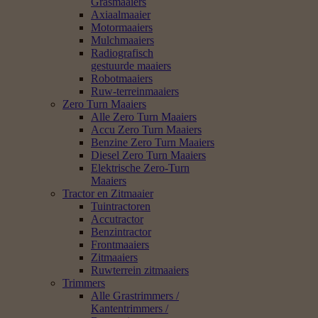
Grasmaaiers
Axiaalmaaier
Motormaaiers
Mulchmaaiers
Radiografisch
gestuurde maaiers
Robotmaaiers
Ruw-terreinmaaiers
Zero Turn Maaiers
Alle Zero Turn Maaiers
Accu Zero Turn Maaiers
Benzine Zero Turn Maaiers
Diesel Zero Turn Maaiers
Elektrische Zero-Turn
Maaiers
Tractor en Zitmaaier
Tuintractoren
Accutractor
Benzintractor
Frontmaaiers
Zitmaaiers
Ruwterrein zitmaaiers
Trimmers
Alle Grastrimmers /
Kantentrimmers /